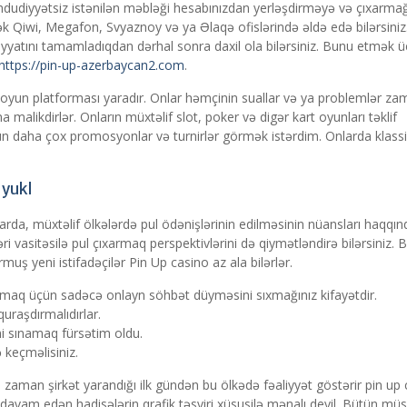
əhdudiyyətsiz istənilən məbləği hesabınızdan yerləşdirməyə və çıxarma
k Qiwi, Megafon, Svyaznoy və ya Əlaqə ofislərində əldə edə bilərsiniz.
yatını tamamladıqdan dərhal sonra daxil ola bilərsiniz. Bunu etmək 
https://pin-up-azerbaycan2.com
.
i oyun platforması yaradır. Onlar həmçinin suallar və ya problemlər za
likdirlər. Onların müxtəlif slot, poker və digər kart oyunları təklif
 daha çox promosyonlar və turnirlər görmək istərdim. Onlarda klassi
 yukl
larda, müxtəlif ölkələrdə pul ödənişlərinin edilməsinin nüansları haqqın
i vasitəsilə pul çıxarmaq perspektivlərini də qiymətləndirə bilərsiniz. 
 yeni istifadəçilər Pin Up casino az ala bilərlər.
lamaq üçün sadəcə onlayn söhbət düyməsini sıxmağınız kifayətdir.
uraşdırmalıdırlar.
i sınamaq fürsətim oldu.
 keçməlisiniz.
zaman şirkət yarandığı ilk gündən bu ölkədə fəaliyyət göstərir pin up
 davam edən hadisələrin qrafik təsviri xüsusilə mənalı deyil. Bütün mü