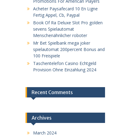
Promotions For American Players
Acheter Paysafecard 10 En Ligne
Fertig Appel, Cb, Paypal
Book Of Ra Deluxe Slot Pro golden
sevens Spielautomat
Menschenähnlicher roboter
Mr Bet Spielbank mega joker
spielautomat 200percent Bonus and
100 Freispiele
Taschentelefon Casino Echtgeld
Provision Ohne Einzahlung 2024
Recent Comments
Archives
March 2024