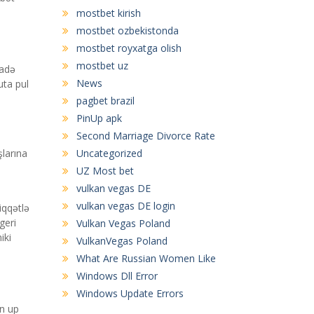
mostbet kirish
mostbet ozbekistonda
mostbet royxatga olish
mostbet uz
fadə
News
uta pul
pagbet brazil
PinUp apk
Second Marriage Divorce Rate
şlarına
Uncategorized
UZ Most bet
vulkan vegas DE
vulkan vegas DE login
iqqətlə
geri
Vulkan Vegas Poland
iki
VulkanVegas Poland
What Are Russian Women Like
Windows Dll Error
Windows Update Errors
in up