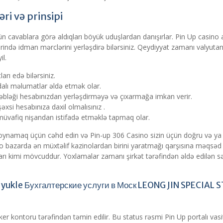
ri və prinsipi
 cavablara görə aldıqları böyük uduşlardan danışırlar. Pin Up casino 
rində idman mərclərini yerləşdirə bilərsiniz. Qeydiyyat zamanı valyutan
l.
rı edə bilərsiniz.
ydalı məlumatlar əldə etmək olar.
məbləği hesabınızdan yerləşdirməyə və çıxarmağa imkan verir.
xsi hesabınıza daxil olmalısınız .
müvafiq nişandan istifadə etməklə tapmaq olar.
öz oynamaq üçün cəhd edin və Pin-up 306 Casino sizin üçün doğru və ya 
ino bazarda ən müxtəlif kazinolardan birini yaratmağı qarşısına məqsəd
rı kimi mövcuddur. Yoxlamalar zamanı şirkət tərəfindən əldə edilən s
r, yukle Бухгалтерские услуги в Моск LEONG JIN SPECIAL 
er kontoru tərəfindən təmin edilir. Bu status rəsmi Pin Up portalı vasi