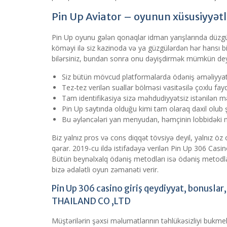
Pin Up Aviator – oyunun xüsusiyyətlə
Pin Up oyunu gələn qonaqlar idman yarışlarında düzgün
köməyi ilə siz kazinoda və ya güzgülərdən hər hansı bi
bilərsiniz, bundan sonra onu dəyişdirmək mümkün deyi
Siz bütün mövcud platformalarda ödəniş əməliyyatla
Tez-tez verilən suallar bölməsi vasitəsilə çoxlu fa
Tam identifikasiya sizə məhdudiyyətsiz istənilən 
Pin Up saytında olduğu kimi tam olaraq daxil olub şə
Bu əyləncələri yan menyudan, həmçinin lobbidəki 
Biz yalnız pros və cons diqqət tövsiyə deyil, yalnız 
qərar. 2019-cu ildə istifadəyə verilən Pin Up 306 Cas
Bütün beynəlxalq ödəniş metodları isə ödəniş metodla
bizə ədalətli oyun zəmanəti verir.
Pin Up 306 casino giriş qeydiyyat, bonusla
THAILAND CO ,LTD
Müştərilərin şəxsi məlumatlarının təhlükəsizliyi bukmek