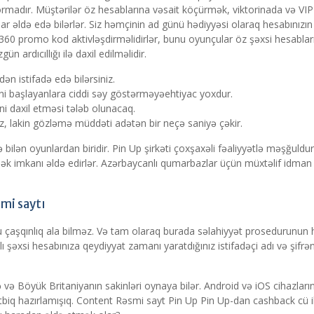
ormadır. Müştərilər öz hesablarına vəsait köçürmək, viktorinada və VIP
r əldə edə bilərlər. Siz həmçinin ad günü hədiyyəsi olaraq hesabınızın
p 360 promo kod aktivləşdirməlidirlər, bunu oyunçular öz şəxsi hesabla
 ardıcıllığı ilə daxil edilməlidir.
n istifadə edə bilərsiniz.
i başlayanlara ciddi səy göstərməyəehtiyac yoxdur.
i daxil etməsi tələb olunacaq.
niz, lakin gözləmə müddəti adətən bir neçə saniyə çəkir.
ilən oyunlardan biridir. Pin Up şirkəti çoxşaxəli fəaliyyətlə məşğuldur
mək imkanı əldə edirlər. Azərbaycanlı qumarbazlar üçün müxtəlif idman
mi saytı
çu çaşqınlıq ala bilməz. Və tam olaraq burada səlahiyyət prosedurunun
ğlı şəxsi hesabınıza qeydiyyat zamanı yaratdığınız istifadəçi adı və şifrə
və Böyük Britaniyanın sakinləri oynaya bilər. Android və iOS cihazları
ətbiq hazırlamışıq. Content Rəsmi sayt Pin Up Pin Up-dan cashback cü i