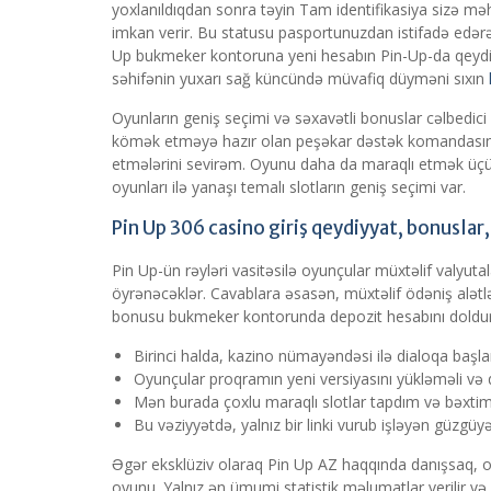
yoxlanıldıqdan sonra təyin Tam identifikasiya sizə m
imkan verir. Bu statusu pasportunuzdan istifadə edərə
Up bukmeker kontoruna yeni hesabın Pin-Up-da qeydiy
səhifənin yuxarı sağ küncündə müvafiq düyməni sıxın
Oyunların geniş seçimi və səxavətli bonuslar cəlbedic
kömək etməyə hazır olan peşəkar dəstək komandasına ma
etmələrini sevirəm. Oyunu daha da maraqlı etmək üçün
oyunları ilə yanaşı temalı slotların geniş seçimi var.
Pin Up 306 casino giriş qeydiyyat, bonuslar,
Pin Up-ün rəyləri vasitəsilə oyunçular müxtəlif valyuta
öyrənəcəklər. Cavablara əsasən, müxtəlif ödəniş alətlər
bonusu bukmeker kontorunda depozit hesabını doldurmuş
Birinci halda, kazino nümayəndəsi ilə dialoqa baş
Oyunçular proqramın yeni versiyasını yükləməli və q
Mən burada çoxlu maraqlı slotlar tapdım və bəxtim
Bu vəziyyətdə, yalnız bir linki vurub işləyən güzgüyə
Əgər eksklüziv olaraq Pin Up AZ haqqında danışsaq, o 
oyunu. Yalnız ən ümumi statistik məlumatlar verilir və