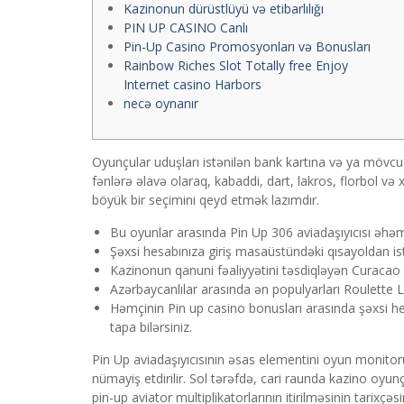
Kazinonun dürüstlüyü və etibarlılığı
PIN UP CASINO Canlı
Pin-Up Casino Promosyonları və Bonusları
Rainbow Riches Slot Totally free Enjoy
Internet casino Harbors
necə oynanır
Oyunçular uduşları istənilən bank kartına və ya mövcu
fənlərə əlavə olaraq, kabaddi, dart, lakros, florbol və x
böyük bir seçimini qeyd etmək lazımdır.
Bu oyunlar arasında Pin Up 306 aviadaşıyıcısı əhəmi
Şəxsi hesabınıza giriş masaüstündəki qısayoldan ist
Kazinonun qanuni fəaliyyətini təsdiqləyən Curacao 
Azərbaycanlılar arasında ən populyarları Roulette 
Həmçinin Pin up casino bonusları arasında şəxsi hes
tapa bilərsiniz.
Pin Up aviadaşıyıcısının əsas elementini oyun monito
nümayiş etdirilir. Sol tərəfdə, cari raunda kazino oyunç
pin-up aviator multiplikatorlarının itirilməsinin tarixç