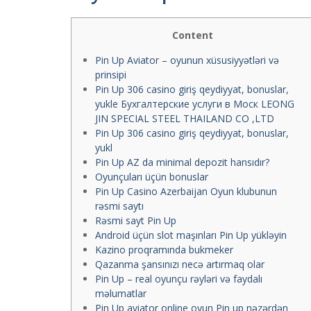
Content
Pin Up Aviator – oyunun xüsusiyyətləri və
prinsipi
Pin Up 306 casino giriş qeydiyyat, bonuslar,
yukle Бухгалтерские услуги в Моск LEONG
JIN SPECIAL STEEL THAILAND CO ,LTD
Pin Up 306 casino giriş qeydiyyat, bonuslar,
yukl
Pin Up AZ da minimal depozit hansıdır?
Oyunçuları üçün bonuslar
Pin Up Casino Azerbaijan Oyun klubunun
rəsmi saytı
Rəsmi sayt Pin Up
Android üçün slot maşınları Pin Up yükləyin
Kazino proqramında bukmeker
Qazanma şansınızı necə artırmaq olar
Pin Up – real oyunçu rəyləri və faydalı
məlumatlar
Pin Up aviator️ online oyun Pin up nəzərdən