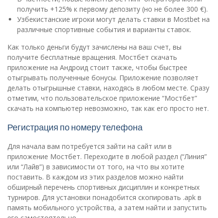
получить +125% к первому депозиту (но не более 300 €).
Узбекистанские игроки могут делать ставки в Mostbet на
различные спортивные события и варианты ставок.
Как только деньги будут зачислены на ваш счет, вы
получите бесплатные вращения. Мостбет скачать
приложение на Андроид стоит также, чтобы быстрее
отыгрывать полученные бонусы. Приложение позволяет
делать отыгрышные ставки, находясь в любом месте. Сразу
отметим, что пользовательское приложение “Мостбет”
скачать на компьютер невозможно, так как его просто нет.
Регистрация по номеру телефона
Для начала вам потребуется зайти на сайт или в
приложение Мостбет. Переходите в любой раздел (“Линия”
или “Лайв”) в зависимости от того, на что вы хотите
поставить. В каждом из этих разделов можно найти
обширный перечень спортивных дисциплин и конкретных
турниров. Для установки понадобится скопировать .apk в
память мобильного устройства, а затем найти и запустить
его самостоятельно.