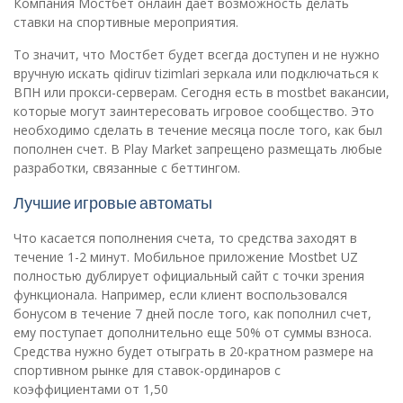
Компания Мостбет онлайн дает возможность делать
ставки на спортивные мероприятия.
То значит, что Мостбет будет всегда доступен и не нужно
вручную искать qidiruv tizimlari зеркала или подключаться к
ВПН или прокси-серверам. Сегодня есть в mostbet вакансии,
которые могут заинтересовать игровое сообщество. Это
необходимо сделать в течение месяца после того, как был
пополнен счет. В Play Market запрещено размещать любые
разработки, связанные с беттингом.
Лучшие игровые автоматы
Что касается пополнения счета, то средства заходят в
течение 1-2 минут. Мобильное приложение Mostbet UZ
полностью дублирует официальный сайт с точки зрения
функционала. Например, если клиент воспользовался
бонусом в течение 7 дней после того, как пополнил счет,
ему поступает дополнительно еще 50% от суммы взноса.
Средства нужно будет отыграть в 20-кратном размере на
спортивном рынке для ставок-ординаров с
коэффициентами от 1,50