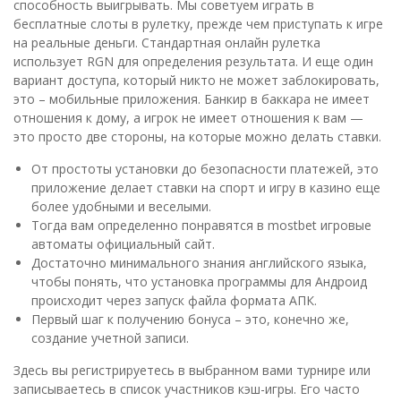
способность выигрывать. Мы советуем играть в
бесплатные слоты в рулетку, прежде чем приступать к игре
на реальные деньги. Стандартная онлайн рулетка
использует RGN для определения результата. И еще один
вариант доступа, который никто не может заблокировать,
это – мобильные приложения. Банкир в баккара не имеет
отношения к дому, а игрок не имеет отношения к вам —
это просто две стороны, на которые можно делать ставки.
От простоты установки до безопасности платежей, это
приложение делает ставки на спорт и игру в казино еще
более удобными и веселыми.
Тогда вам определенно понравятся в mostbet игровые
автоматы официальный сайт.
Достаточно минимального знания английского языка,
чтобы понять, что установка программы для Андроид
происходит через запуск файла формата АПК.
Первый шаг к получению бонуса – это, конечно же,
создание учетной записи.
Здесь вы регистрируетесь в выбранном вами турнире или
записываетесь в список участников кэш-игры. Его часто