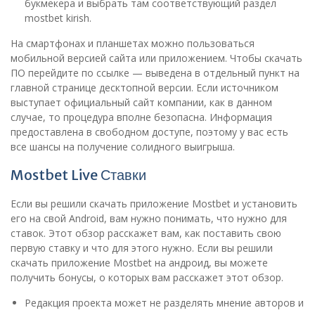
букмекера и выбрать там соответствующий раздел
mostbet kirish.
На смартфонах и планшетах можно пользоваться
мобильной версией сайта или приложением. Чтобы скачать
ПО перейдите по ссылке — выведена в отдельный пункт на
главной странице десктопной версии. Если источником
выступает официальный сайт компании, как в данном
случае, то процедура вполне безопасна. Информация
предоставлена в свободном доступе, поэтому у вас есть
все шансы на получение солидного выигрыша.
Mostbet Live Ставки
Если вы решили скачать приложение Mostbet и установить
его на свой Android, вам нужно понимать, что нужно для
ставок. Этот обзор расскажет вам, как поставить свою
первую ставку и что для этого нужно. Если вы решили
скачать приложение Mostbet на андроид, вы можете
получить бонусы, о которых вам расскажет этот обзор.
Редакция проекта может не разделять мнение авторов и