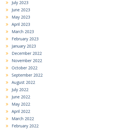
July 2023
June 2023
May 2023
April 2023
March 2023
February 2023
January 2023
December 2022
November 2022
October 2022
September 2022
August 2022
July 2022
June 2022
May 2022
April 2022
March 2022
February 2022