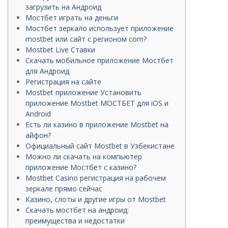
загрузить на Андроид
Мостбет играть на деньги
Мостбет зеркало использует приложение
mostbet или сайт с регионом com?
Mostbet Live Ставки
Скачать мобильное приложение Мостбет
для Андроид
Регистрация на сайте
Mostbet приложение Установить
приложение Mostbet МОСТБЕТ для iOS и
Android
Есть ли казино в приложение Mostbet на
айфон?
Официальный сайт Mostbet в Узбекистане
Можно ли скачать на компьютер
приложение Мостбет с казино?
Mostbet Casino регистрация на рабочем
зеркале прямо сейчас
Казино, слоты и другие игры от Mostbet
Скачать мостбет на андроид:
преимущества и недостатки