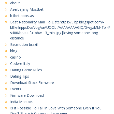
about
Azerbajany Mostbet
b1bet apostas
Best Nationality Man To Datehttps://3.bp.blogspot.com/-
kBknlnppsDo/VogAaAUQObI/AAAAAAAAGIQ/GwgzMkHTbi4/
s400/beautiful-bbw-13_mini.jpg|loving someone long
distance
Betmotion brazil
blog
casino
Codere Italy
Dating Game Rules
Dating Tips
Download Stock Firmware
Events
Firmware Download
India Mostbet
Is It Possible To Fall In Love With Someone Even If You
Don't Share A Common Language