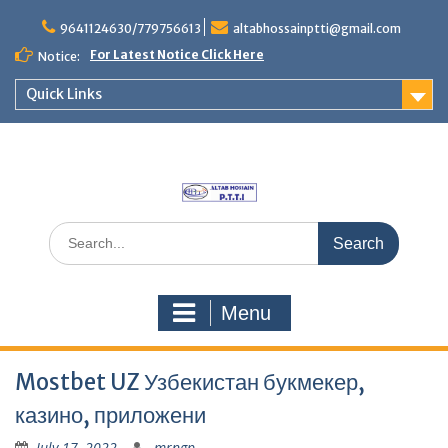
Skip
to
9641124630/779756613
altabhossainptti@gmail.com
content
For Latest Notice Click Here
Notice:
Quick Links
Search
for:
Menu
Mostbet UZ Узбекистан букмекер,
казино, приложени
July 17, 2022
mrngp