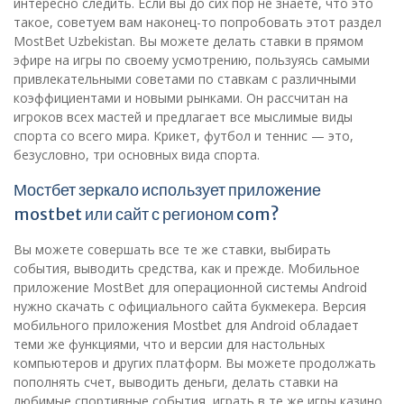
интересно следить. Если вы до сих пор не знаете, что это
такое, советуем вам наконец-то попробовать этот раздел
MostBet Uzbekistan. Вы можете делать ставки в прямом
эфире на игры по своему усмотрению, пользуясь самыми
привлекательными советами по ставкам с различными
коэффициентами и новыми рынками. Он рассчитан на
игроков всех мастей и предлагает все мыслимые виды
спорта со всего мира. Крикет, футбол и теннис — это,
безусловно, три основных вида спорта.
Мостбет зеркало использует приложение
mostbet или сайт с регионом com?
Вы можете совершать все те же ставки, выбирать
события, выводить средства, как и прежде. Мобильное
приложение MostBet для операционной системы Android
нужно скачать с официального сайта букмекера. Версия
мобильного приложения Mostbet для Android обладает
теми же функциями, что и версии для настольных
компьютеров и других платформ. Вы можете продолжать
пополнять счет, выводить деньги, делать ставки на
любимые спортивные события, играть в те же игры казино