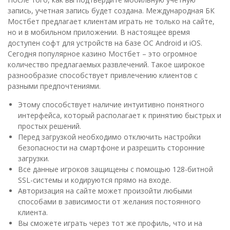
запись, учетная запись будет создана. Международная БК
Мостбет предлагает клиентам играть не только на сайте,
но и в мобильном приложении. В настоящее время
доступен софт для устройств на базе ОС Android и iOS.
Сегодня популярное казино Мостбет – это огромное
количество предлагаемых развлечений. Такое широкое
разнообразие способствует привлечению клиентов с
разными предпочтениями.
Этому способствует наличие интуитивно понятного
интерфейса, который располагает к принятию быстрых и
простых решений.
Перед загрузкой необходимо отключить настройки
безопасности на смартфоне и разрешить сторонние
загрузки.
Все данные игроков защищены с помощью 128-битной
SSL-системы и кодируются прямо на входе.
Авторизация на сайте может произойти любыми
способами в зависимости от желания постоянного
клиента.
Вы сможете играть через тот же профиль, что и на