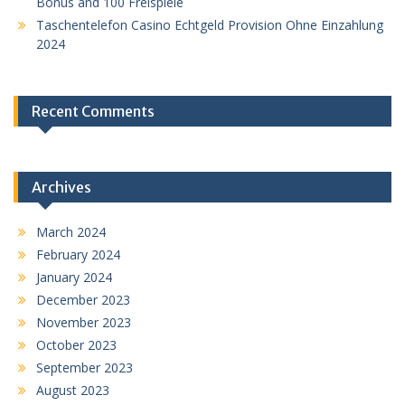
Bonus and 100 Freispiele
Taschentelefon Casino Echtgeld Provision Ohne Einzahlung
2024
Recent Comments
Archives
March 2024
February 2024
January 2024
December 2023
November 2023
October 2023
September 2023
August 2023