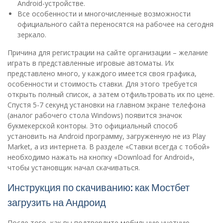
Android-устройстве.
Все особенности и многочисленные возможности
официального сайта переносятся на рабочее на сегодня
зеркало.
Причина для регистрации на сайте организации – желание
играть в представленные игровые автоматы. Их
представлено много, у каждого имеется своя графика,
особенности и стоимость ставки. Для этого требуется
открыть полный список, а затем отфильтровать их по цене.
Спустя 5-7 секунд установки на главном экране телефона
(аналог рабочего стола Windows) появится значок
букмекерской конторы. Это официальный способ
установить на Android программу, загруженную не из Play
Market, а из интернета. В разделе «Ставки всегда с тобой»
необходимо нажать на кнопку «Download for Android»,
чтобы установщик начал скачиваться.
Инструкция по скачиванию: как Мостбет
загрузить на Андроид
После того, как вы подтвердите мобильную учетную