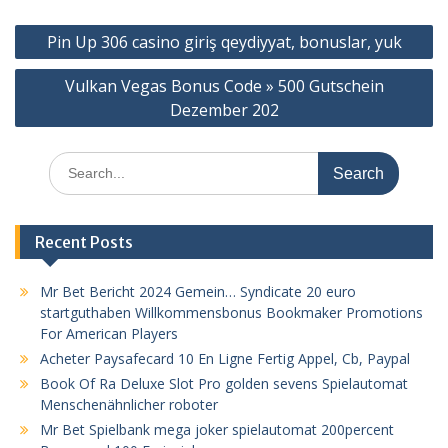
Post
Pin Up 306 casino giriş qeydiyyat, bonuslar, yuk
navigation
Vulkan Vegas Bonus Code » 500 Gutschein
Dezember 202
Search
for:
Recent Posts
Mr Bet Bericht 2024 Gemein… Syndicate 20 euro
startguthaben Willkommensbonus Bookmaker Promotions
For American Players
Acheter Paysafecard 10 En Ligne Fertig Appel, Cb, Paypal
Book Of Ra Deluxe Slot Pro golden sevens Spielautomat
Menschenähnlicher roboter
Mr Bet Spielbank mega joker spielautomat 200percent