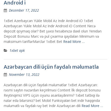
Android i
December 17, 2022
1xBet Azerbaycan Yükle Mobil Az Indir Android iO 1xBet
Azerbaycan Yükle Mobil Az Indir Android iO Content Necə
depozit qoymaq olar? Bet şəxsi hesabınıza daxil olun Yenidən
Depozit Bonusu Mərc və pul çıxarma qaydaları Minimum və
maksimum tariflərMərclər 1xBet Bet
Read More …
1xbet apk
Azərbaycan dili üçün faydalı məlumatla
November 13, 2022
Azərbaycan dili üçün faydalı məlumatlar 1xBet Azərbaycan:
rəsmi saytın nəzərdən keçirilməsi Content İlk depozit bonusu
Reytinqimiz VIPS üçün oyunu asanlaşdırırmı? 1xbet tətbiqi ilə
nələr edə bilərsiniz? bet Mobil Funksiyaları bet indir haqqında
məlumatlı və faydalı rəy bet Indir Azərbaycan dili
Read More …