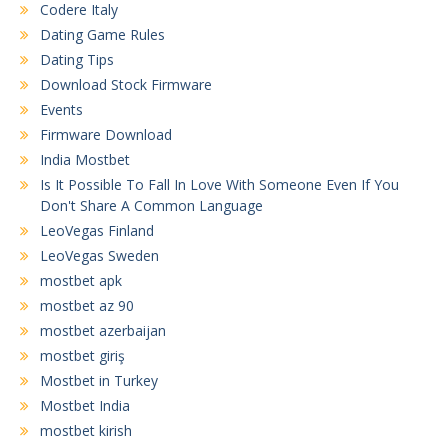
Codere Italy
Dating Game Rules
Dating Tips
Download Stock Firmware
Events
Firmware Download
India Mostbet
Is It Possible To Fall In Love With Someone Even If You
Don't Share A Common Language
LeoVegas Finland
LeoVegas Sweden
mostbet apk
mostbet az 90
mostbet azerbaijan
mostbet giriş
Mostbet in Turkey
Mostbet India
mostbet kirish