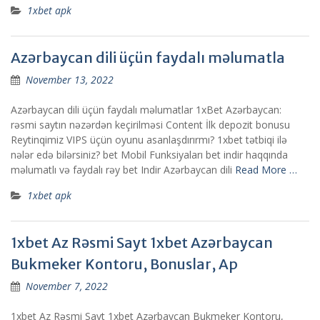
1xbet apk
Azərbaycan dili üçün faydalı məlumatla
November 13, 2022
Azərbaycan dili üçün faydalı məlumatlar 1xBet Azərbaycan:
rəsmi saytın nəzərdən keçirilməsi Content İlk depozit bonusu
Reytinqimiz VIPS üçün oyunu asanlaşdırırmı? 1xbet tətbiqi ilə
nələr edə bilərsiniz? bet Mobil Funksiyaları bet indir haqqında
məlumatlı və faydalı rəy bet Indir Azərbaycan dili
Read More …
1xbet apk
1xbet Az Rəsmi Sayt 1xbet Azərbaycan
Bukmeker Kontoru, Bonuslar, Ap
November 7, 2022
1xbet Az Rəsmi Sayt 1xbet Azərbaycan Bukmeker Kontoru,