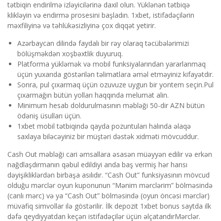
tətbiqin endirilmə izləyicilərinə daxil olun. Yüklənən tətbiqə
klikləyin və endirmə prosesini başladın. 1xbet, istifadəçilərin
məxfiliyinə və təhlükəsizliyinə çox diqqət yetirir.
Azərbaycan dilində faydalı bir rəy olaraq təcübələrimizi
bölüşməkdən xoşbəxtlik duyuruq.
Platforma yükləmək və mobil funksiyalarından yararlanmaq
üçün yuxarıda göstərilən təlimatlara əməl etməyiniz kifayətdir.
Sonra, pul çıxarmaq üçün ozuvuze uygun bir yontem seçin.Pul
çıxarmağın bütün yolları haqqında melumat alin.
Minimum hesab doldurulmasının məbləği 50-dir AZN bütün
ödəniş üsulları üçün.
1xbet mobil tətbiqində qayda pozuntuları halında əlaqə
saxlaya biləcəyiniz bir müştəri dəstək xidməti mövcuddur.
Cash Out məbləği cari əmsallara əsasən müəyyən edilir və erkən
nağdlaşdırmanın qəbul edildiyi anda baş vermiş hər hansı
dəyişikliklərdən birbaşa asılıdır. “Cash Out” funksiyasının mövcud
olduğu mərclər oyun kuponunun “Mənim mərclərim” bölməsində
(canlı mərc) və ya “Cash Out” bölməsində (oyun öncəsi mərclər)
müvafiq simvollar ilə göstərilir. İlk depozit 1xbet bonus saytda ilk
dəfə qeydiyyatdan keçən istifadəçilər üçün əlçatandırMərclər.