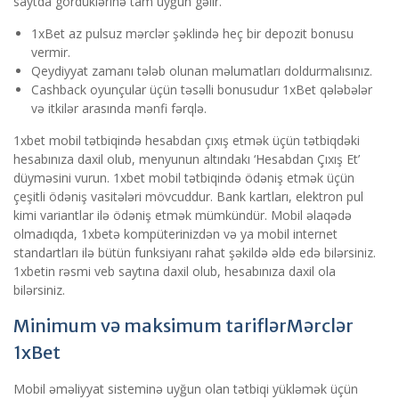
saytda gördüklərinə tam uyğun gəlir.
1xBet az pulsuz mərclər şəklində heç bir depozit bonusu
vermir.
Qeydiyyat zamanı tələb olunan məlumatları doldurmalısınız.
Cashback oyunçular üçün təsəlli bonusudur 1xBet qələbələr
və itkilər arasında mənfi fərqlə.
1xbet mobil tətbiqində hesabdan çıxış etmək üçün tətbiqdəki
hesabınıza daxil olub, menyunun altındakı ‘Hesabdan Çıxış Et’
düyməsini vurun. 1xbet mobil tətbiqində ödəniş etmək üçün
çeşitli ödəniş vasitələri mövcuddur. Bank kartları, elektron pul
kimi variantlar ilə ödəniş etmək mümkündür. Mobil əlaqədə
olmadıqda, 1xbetə kompüterinizdən və ya mobil internet
standartları ilə bütün funksiyanı rahat şəkildə əldə edə bilərsiniz.
1xbetin rəsmi veb saytına daxil olub, hesabınıza daxil ola
bilərsiniz.
Minimum və maksimum tariflərMərclər
1xBet
Mobil əməliyyat sisteminə uyğun olan tətbiqi yükləmək üçün