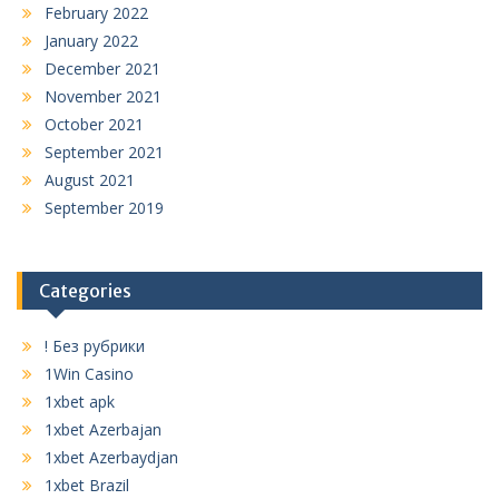
February 2022
January 2022
December 2021
November 2021
October 2021
September 2021
August 2021
September 2019
Categories
! Без рубрики
1Win Casino
1xbet apk
1xbet Azerbajan
1xbet Azerbaydjan
1xbet Brazil