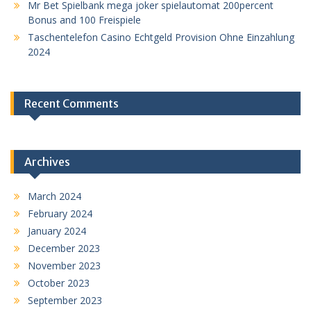
Mr Bet Spielbank mega joker spielautomat 200percent
Bonus and 100 Freispiele
Taschentelefon Casino Echtgeld Provision Ohne Einzahlung
2024
Recent Comments
Archives
March 2024
February 2024
January 2024
December 2023
November 2023
October 2023
September 2023