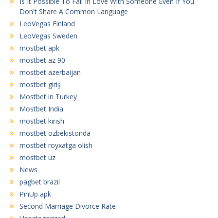
Is It Possible To Fall In Love With Someone Even If You
Don't Share A Common Language
LeoVegas Finland
LeoVegas Sweden
mostbet apk
mostbet az 90
mostbet azerbaijan
mostbet giriş
Mostbet in Turkey
Mostbet India
mostbet kirish
mostbet ozbekistonda
mostbet royxatga olish
mostbet uz
News
pagbet brazil
PinUp apk
Second Marriage Divorce Rate