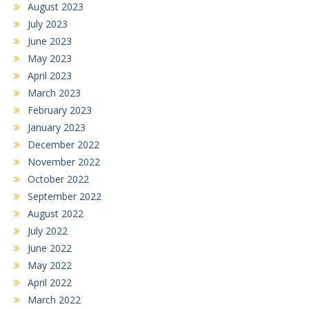
August 2023
July 2023
June 2023
May 2023
April 2023
March 2023
February 2023
January 2023
December 2022
November 2022
October 2022
September 2022
August 2022
July 2022
June 2022
May 2022
April 2022
March 2022