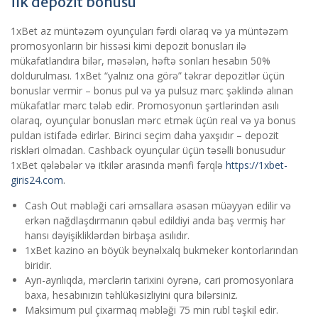
İlk depozit bonusu
1xBet az müntəzəm oyunçuları fərdi olaraq və ya müntəzəm
promosyonların bir hissəsi kimi depozit bonusları ilə
mükafatlandıra bilər, məsələn, həftə sonları hesabın 50%
doldurulması. 1xBet “yalnız ona görə” təkrar depozitlər üçün
bonuslar vermir – bonus pul və ya pulsuz mərc şəklində alınan
mükafatlar mərc tələb edir. Promosyonun şərtlərindən asılı
olaraq, oyunçular bonusları mərc etmək üçün real və ya bonus
puldan istifadə edirlər. Birinci seçim daha yaxşıdır – depozit
riskləri olmadan. Cashback oyunçular üçün təsəlli bonusudur
1xBet qələbələr və itkilər arasında mənfi fərqlə
https://1xbet-
giris24.com
.
Cash Out məbləği cari əmsallara əsasən müəyyən edilir və
erkən nağdlaşdırmanın qəbul edildiyi anda baş vermiş hər
hansı dəyişikliklərdən birbaşa asılıdır.
1xBet kazino ən böyük beynəlxalq bukmeker kontorlarından
biridir.
Ayrı-ayrılıqda, mərclərin tarixini öyrənə, cari promosyonlara
baxa, hesabınızın təhlükəsizliyini qura bilərsiniz.
Maksimum pul çixarmaq məbləği 75 min rubl təşkil edir.