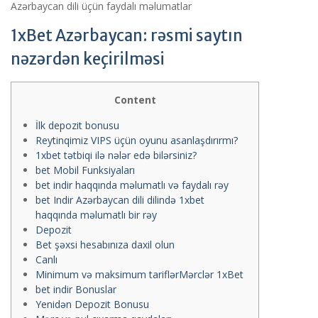
Azərbaycan dili üçün faydalı məlumatlar
1xBet Azərbaycan: rəsmi saytın
nəzərdən keçirilməsi
Content
İlk depozit bonusu
Reytinqimiz VIPS üçün oyunu asanlaşdırırmı?
1xbet tətbiqi ilə nələr edə bilərsiniz?
bet Mobil Funksiyaları
bet indir haqqında məlumatlı və faydalı rəy
bet Indir Azərbaycan dili dilində 1xbet
haqqında məlumatlı bir rəy
Depozit
Bet şəxsi hesabınıza daxil olun
Canlı
Minimum və maksimum tariflərMərclər 1xBet
bet indir Bonuslar
Yenidən Depozit Bonusu