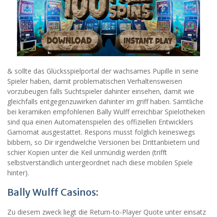
& sollte das Glücksspielportal der wachsames Pupille in seine
Spieler haben, damit problematischen Verhaltensweisen
vorzubeugen falls Suchtspieler dahinter einsehen, damit wie
gleichfalls entgegenzuwirken dahinter im griff haben. Sämtliche
bei keramiken empfohlenen Bally Wulff erreichbar Spielotheken
sind qua einen Automatenspielen des offiziellen Entwicklers
Gamomat ausgestattet. Respons musst folglich keineswegs
bibbern, so Dir irgendwelche Versionen bei Drittanbietern und
schier Kopien unter die Keil unmündig werden (trifft
selbstverständlich untergeordnet nach diese mobilen Spiele
hinter).
Bally Wulff Casinos:
Zu diesem zweck liegt die Return-to-Player Quote unter einsatz