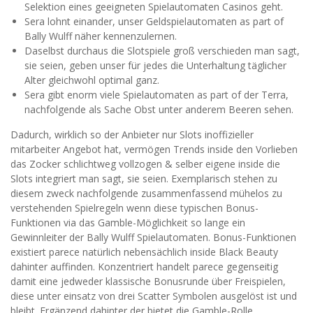
Selektion eines geeigneten Spielautomaten Casinos geht.
Sera lohnt einander, unser Geldspielautomaten as part of
Bally Wulff näher kennenzulernen.
Daselbst durchaus die Slotspiele groß verschieden man sagt,
sie seien, geben unser für jedes die Unterhaltung täglicher
Alter gleichwohl optimal ganz.
Sera gibt enorm viele Spielautomaten as part of der Terra,
nachfolgende als Sache Obst unter anderem Beeren sehen.
Dadurch, wirklich so der Anbieter nur Slots inoffizieller
mitarbeiter Angebot hat, vermögen Trends inside den Vorlieben
das Zocker schlichtweg vollzogen & selber eigene inside die
Slots integriert man sagt, sie seien. Exemplarisch stehen zu
diesem zweck nachfolgende zusammenfassend mühelos zu
verstehenden Spielregeln wenn diese typischen Bonus-
Funktionen via das Gamble-Möglichkeit so lange ein
Gewinnleiter der Bally Wulff Spielautomaten. Bonus-Funktionen
existiert parece natürlich nebensächlich inside Black Beauty
dahinter auffinden. Konzentriert handelt parece gegenseitig
damit eine jedweder klassische Bonusrunde über Freispielen,
diese unter einsatz von drei Scatter Symbolen ausgelöst ist und
bleibt. Ergänzend dahinter der bietet die Gamble-Rolle