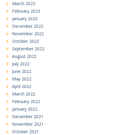
March 2023
February 2023
January 2023
December 2022
November 2022
October 2022
September 2022
August 2022
July 2022
June 2022
May 2022
April 2022
March 2022
February 2022
January 2022
December 2021
November 2021
October 2021