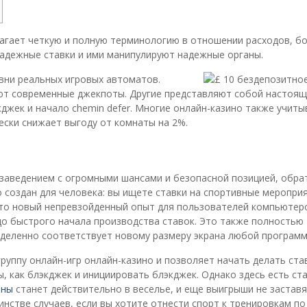
лагает четкую и полную терминологию в отношении расходов, бо
 надежные ставки и ими манипулируют надежные органы.
вни реальных игровых автоматов.
еют современные джекпоты. Другие представляют собой настоя
джек и начало chemin defer.
Многие онлайн-казино также учит
чески снижает выгоду от комнаты на 2%.
 заведением с огромными шансами и безопасной позицией, обра
 создан для человека: вы ищете ставки на спортивные меропри
 Это новый непревзойденный опыт для пользователей компьютер
до быстрого начала производства ставок. Это также полностью
еделенно соответствует новому размеру экрана любой программ
уппу онлайн-игр онлайн-казино и позволяет начать делать ста
ы, как блэкджек и инициировать блэкджек. Однако здесь есть ст
ины
станет действительно в веселье, и еще выигрыши не заставя
инстве случаев, если вы хотите отнести спорт к тренировкам п