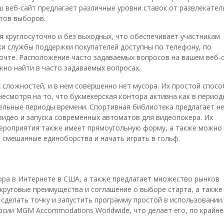
аш веб-сайт предлагает различные уровни ставок от развлекате
тов выборов.
я круглосуточно и без выходных, что обеспечивает участникам
ки службы поддержки покупателей доступны по телефону, по
почте. Расположение часто задаваемых вопросов на вашем веб-
жно найти в часто задаваемых вопросах.
 сложностей, и в нем совершенно нет мусора. Их простой спосо
несмотря на то, что букмекерская контора активна как в период
ельные периоды времени. Спортивная библиотека предлагает н
видео и запуска современных автоматов для видеопокера. Их
мероприятия также имеет прямоугольную форму, а также можно
 смешанные единоборства и начать играть в гольф.
ора в Интернете в США, а также предлагает множество рынков
 круговые преимущества и соглашение о выборе старта, а также
сделать точку и запустить программу простой в использовании.
сии MGM Accommodations Worldwide, что делает его, по крайне