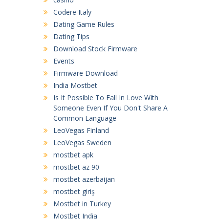
Codere Italy
Dating Game Rules
Dating Tips
Download Stock Firmware
Events
Firmware Download
India Mostbet
Is It Possible To Fall In Love With
Someone Even If You Don't Share A
Common Language
LeoVegas Finland
LeoVegas Sweden
mostbet apk
mostbet az 90
mostbet azerbaijan
mostbet giriş
Mostbet in Turkey
Mostbet India