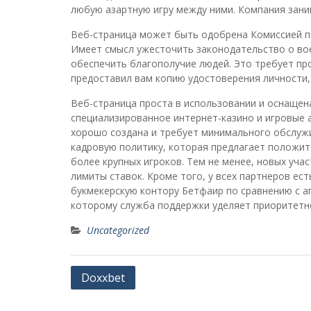
любую азартную игру между ними. Компания зани
Веб-страница может быть одобрена Комиссией по
Имеет смысл ужесточить законодательство о вое
обеспечить благополучие людей. Это требует пр
предоставил вам копию удостоверения личности
Веб-страница проста в использовании и оснащен
специализированное интернет-казино и игровые 
хорошо создана и требует минимального обслужи
кадровую политику, которая предлагает положит
более крупных игроков. Тем не менее, новых уча
лимиты ставок. Кроме того, у всех партнеров ес
букмекерскую контору Бетфаир по сравнению с а
которому служба поддержки уделяет приоритетно
Uncategorized
Post
Doxxbet
navigation