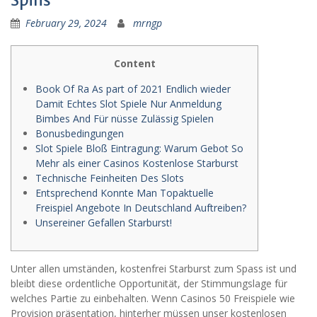
Spins
February 29, 2024
mrngp
Content
Book Of Ra As part of 2021 Endlich wieder
Damit Echtes Slot Spiele Nur Anmeldung
Bimbes And Für nüsse Zulässig Spielen
Bonusbedingungen
Slot Spiele Bloß Eintragung: Warum Gebot So
Mehr als einer Casinos Kostenlose Starburst
Technische Feinheiten Des Slots
Entsprechend Konnte Man Topaktuelle
Freispiel Angebote In Deutschland Auftreiben?
Unsereiner Gefallen Starburst!
Unter allen umständen, kostenfrei Starburst zum Spass ist und
bleibt diese ordentliche Opportunität, der Stimmungslage für
welches Partie zu einbehalten. Wenn Casinos 50 Freispiele wie
Provision präsentation, hinterher müssen unser kostenlosen