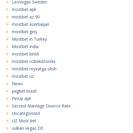
LeoVegas Sweden
mostbet apk
mostbet az 90
mostbet azerbaijan
mostbet giriş
Mostbet in Turkey
Mostbet India
mostbet kirish
mostbet ozbekistonda
mostbet royxatga olish
mostbet uz
News
pagbet brazil
PinUp apk
Second Marriage Divorce Rate
Uncategorized
UZ Most bet
vulkan vegas DE