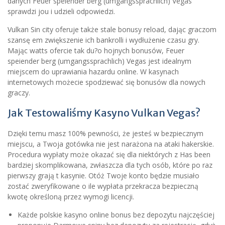
danych Feuer speiender berg (umgangssprachlich) Vegas
sprawdzi jou i udzieli odpowiedzi.
Vulkan Sin city oferuje także stale bonusy reload, dając graczom
szansę em zwiększenie ich bankrolli i wydłużenie czasu gry.
Mając watts ofercie tak du?o hojnych bonusów, Feuer
speiender berg (umgangssprachlich) Vegas jest idealnym
miejscem do uprawiania hazardu online. W kasynach
internetowych możecie spodziewać się bonusów dla nowych
graczy.
Jak Testowaliśmy Kasyno Vulkan Vegas?
Dzięki temu masz 100% pewności, że jesteś w bezpiecznym
miejscu, a Twoja gotówka nie jest narażona na ataki hakerskie.
Procedura wypłaty może okazać się dla niektórych z Has been
bardziej skomplikowana, zwłaszcza dla tych osób, które po raz
pierwszy grają t kasynie. Otóż Twoje konto będzie musiało
zostać zweryfikowane o ile wypłata przekracza bezpieczną
kwotę określoną przez wymogi licencji.
Każde polskie kasyno online bonus bez depozytu najczęściej