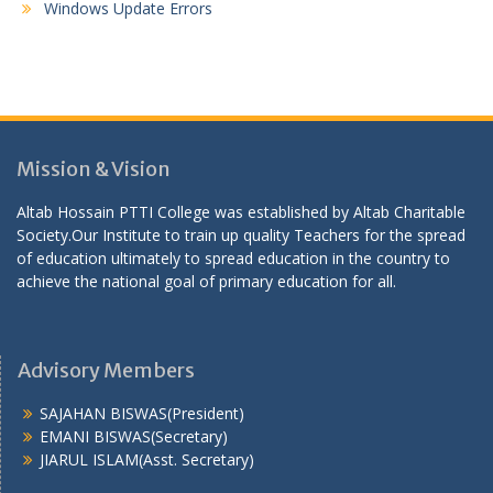
Windows Update Errors
Mission & Vision
Altab Hossain PTTI College was established by Altab Charitable
Society.Our Institute to train up quality Teachers for the spread
of education ultimately to spread education in the country to
achieve the national goal of primary education for all.
Advisory Members
SAJAHAN BISWAS(President)
EMANI BISWAS(Secretary)
JIARUL ISLAM(Asst. Secretary)