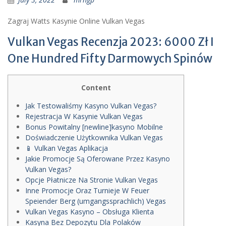
Zagraj Watts Kasynie Online Vulkan Vegas
Vulkan Vegas Recenzja 2023: 6000 Zł I
One Hundred Fifty Darmowych Spinów
Content
Jak Testowaliśmy Kasyno Vulkan Vegas?
Rejestracja W Kasynie Vulkan Vegas
Bonus Powitalny [newline]kasyno Mobilne
Doświadczenie Użytkownika Vulkan Vegas
📱 Vulkan Vegas Aplikacja
Jakie Promocje Są Oferowane Przez Kasyno
Vulkan Vegas?
Opcje Płatnicze Na Stronie Vulkan Vegas
Inne Promocje Oraz Turnieje W Feuer
Speiender Berg (umgangssprachlich) Vegas
Vulkan Vegas Kasyno – Obsługa Klienta
Kasyna Bez Depozytu Dla Polaków