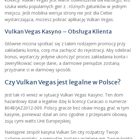
szuka wielu popularnych gier z . różnych gatunków w jednym
miejscu. Jeśli mobilna wersja strony nie jest dla Ciebie
wystarczająca, możesz pobrać aplikację Vulkan Vegas.
Vulkan Vegas Kasyno – Obsługa Klienta
Głównie można spotkać się z takim rodzajem promocji przy
zakładaniu konta, corp ma zachęcić do rejestracji. Aby odebrać
bonus, wystarczy jedynie ukończyć proces zakładania konta i
zweryfikować swoje dane, a darmowe pieniądze zostaną
przyznane ci w darmowy sposób.
Czy Vulkan Vegas jest legalne w Polsce?
Jest tak ró wnież w sytuacji Vulkan Vegas Kasyno. Ten dom
hazardowy dział a legalnie dzię ki licencji Curacao o numerze
8048/JAZ2012-009. Polscy gracze bez obaw mogą grać w tym
kasynie, ponieważ dział an ono zgodnie z przepisami obowią
zują cymi watts Unii Europejskiej.
Następnie zespół kasyna Vulkan Sin city rozpatrzy Twoje
żądanie wypłaty, a pieniądze zostaną przelane em Twoje konto