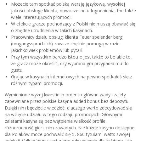
Możecie tam spotkać polską wersję językową, wysokiej
jakości obsługę klienta, nowoczesne udogodnienia, the także
wiele interesujących promocji.
W efekcie gracze pochodzący z Polski nie muszą obawiać się
o zbędne utrudnienia w takich kasynach.
Pracownicy działu obsługi klienta Feuer speiender berg
(umgangssprachlich) zawsze chętnie pomogą w razie
jakichkolwiek problemów lub pytań.
Przy tym wszystkim bardzo istotne jest także to be able to,
że gracz może określić, czy wybrana gra przypadła mu do
gustu.
Grając w kasynach internetowych na pewno spotkałeś się z
różnymi typami promocji.
Wymienione wyżej kwestie in order to główne wady i zalety
zapewniane przez polskie kasyna added bonus bez depozytu.
Dzięki nim będziecie wiedzieć, dlaczego warto zdecydować się
na wzięcie udziału w tego rodzaju promocjach. Głównymi
zaletami kasyna są bez wątpienia wielkość profile,
różnorodność gier t nim zawartych. Nie każde kasyno dostępne
dla Polaków może pochwalić się 5, 860 tytułami watts swojej
kolekcji. Vulkan Vegas jest warte odwiedzenia dla każdego, kto