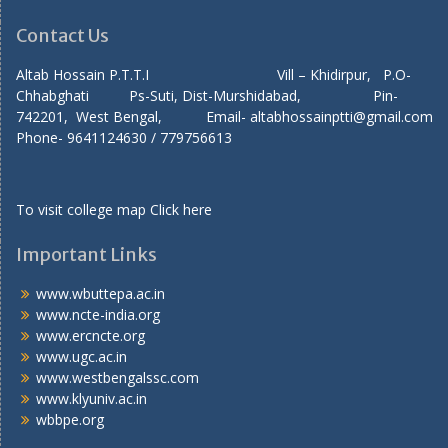
Contact Us
Altab Hossain P.T.T.I Vill – Khidirpur, P.O-
Chhabghati Ps-Suti, Dist-Murshidabad, Pin-
742201, West Bengal, Email- altabhossainptti@gmail.com
Phone- 9641124630 / 779756613
To visit college map
Click here
Important Links
www.wbuttepa.ac.in
www.ncte-india.org
www.ercncte.org
www.ugc.ac.in
www.westbengalssc.com
www.klyuniv.ac.in
wbbpe.org