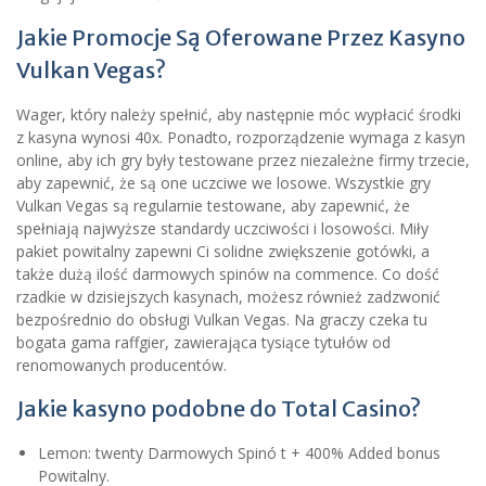
Jakie Promocje Są Oferowane Przez Kasyno
Vulkan Vegas?
Wager, który należy spełnić, aby następnie móc wypłacić środki
z kasyna wynosi 40x. Ponadto, rozporządzenie wymaga z kasyn
online, aby ich gry były testowane przez niezależne firmy trzecie,
aby zapewnić, że są one uczciwe we losowe. Wszystkie gry
Vulkan Vegas są regularnie testowane, aby zapewnić, że
spełniają najwyższe standardy uczciwości i losowości. Miły
pakiet powitalny zapewni Ci solidne zwiększenie gotówki, a
także dużą ilość darmowych spinów na commence. Co dość
rzadkie w dzisiejszych kasynach, możesz również zadzwonić
bezpośrednio do obsługi Vulkan Vegas. Na graczy czeka tu
bogata gama raffgier, zawierająca tysiące tytułów od
renomowanych producentów.
Jakie kasyno podobne do Total Casino?
Lemon: twenty Darmowych Spinó t + 400% Added bonus
Powitalny.