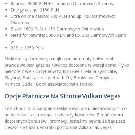
Rabona: 3600 PLN + 2 hundred Darmowych Spinó w.
Energy casino: 2150 PLN.
Ultra on line casino: 700 PLN and up. 100 Darmowych
Obrotó w.
Bizzo: 1600 PLN + 150 Darmowych Spinó watts.
Need for Rewrite: 5000 PLN and up. 300 Darmowych Spinó
w.
22Bet: 1250 PLN.
Niektóre są darmowe, a najlepsze automaty online mhh
prawdziwe pieniądze są również dostępne w wersji demo. Tylko
niektóre z wielkich tytułów to Irish Reels, Mafia Syndicate,
Playboy, Book associated with Oz, Books and Temples,
Ramses Guide i Book associated with Tattoo.
Opcje Płatnicze Na Stronie Vulkan Vegas
I nie chodzi tu o kampanie reklamowe, ale u niezawodność, co
potwierdza stale rosnąca liczba użytkowników. Z mnóstwem
dostępnych bonusów i promocji, jesteśmy pewni, że będziesz
cieszyć się hazardem mhh platformie Vulkan Las vegas.