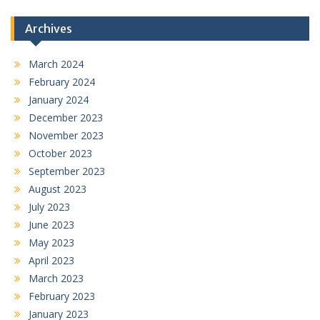
Archives
March 2024
February 2024
January 2024
December 2023
November 2023
October 2023
September 2023
August 2023
July 2023
June 2023
May 2023
April 2023
March 2023
February 2023
January 2023