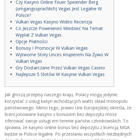
Czy Kasyno Online Feuer Speiender Berg
(umgangssprachlich) Vegas Jest Legalne W
Polsce?
Vulkan Vegas Kasyno Wideo Recenzja
Co Jeszcze Powinieneś Wiedzieć Na Temat
Wypłat Z Vulkan Vegas
Opcje Płatności
Bonusy I Promocje W Vulkan Vegas
Wytworne Stoły Unces Krupierem Na Żywo W
Vulkan Vegas
Gry Dostarczane Przez Vulkan Vegas Casino
Najlepsze 5 Slotów W Kasynie Vulkan Vegas
Jak głoszą przepisy naszego kraju, Polacy mogą jedynie
korzystać z usług kasyn wchodzących watts skład monopolu
państwowego. Mimo tego, prawo Unii Europejskiej określa, że
licencjonowane kasyno z bonusem bez depozytu może
oferować swoje usługi em terenie państw członkowskich. To
sprawia, że kasyno online bonus bez depozytu z licencją MGA
będzie w Polsce legalne. Po przesłaniu wszystkich niezbędnych