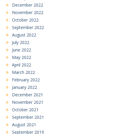
December 2022
November 2022
October 2022
September 2022
August 2022
July 2022
June 2022
May 2022
April 2022
March 2022
February 2022
January 2022
December 2021
November 2021
October 2021
September 2021
August 2021
September 2019