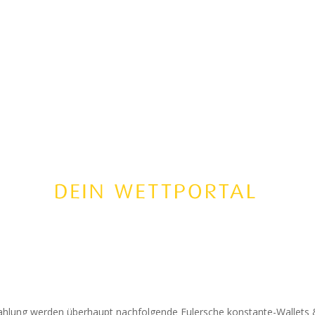
zahlung werden überhaupt nachfolgende Eulersche konstante-Wallets