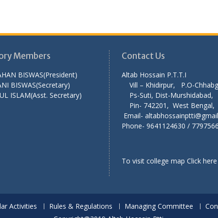
ory Members
Contact Us
AHAN BISWAS(President)
Altab Hossain P.T
NI BISWAS(Secretary)
Vill – Khidirpur, P.O-Chha
UL ISLAM(Asst. Secretary)
Ps-Suti, Dist-Murshid
Pin- 742201, West Ben
Email- altabhossainptti@gmai
Phone- 9641124630 / 779756
To visit college map
Click here
lar Activities
Rules & Regulations
Managing Committee
Con