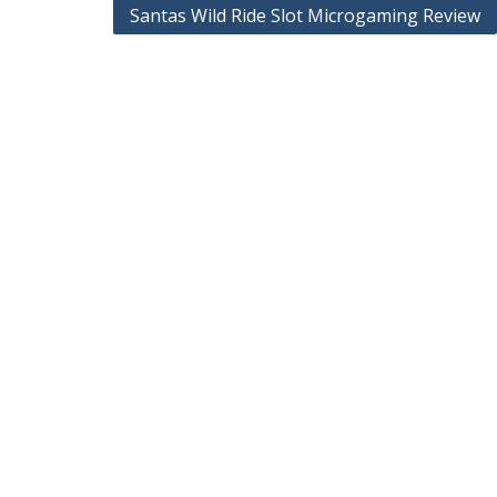
Post
Santas Wild Ride Slot Microgaming Review
navigation