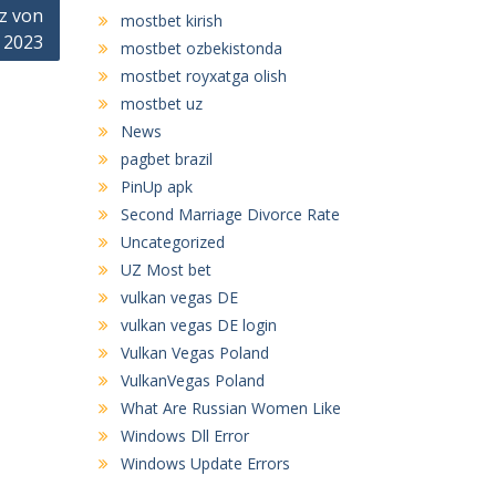
z von
mostbet kirish
 2023
mostbet ozbekistonda
mostbet royxatga olish
mostbet uz
News
pagbet brazil
PinUp apk
Second Marriage Divorce Rate
Uncategorized
UZ Most bet
vulkan vegas DE
vulkan vegas DE login
Vulkan Vegas Poland
VulkanVegas Poland
What Are Russian Women Like
Windows Dll Error
Windows Update Errors