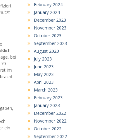
February 2024
iziert
enutzt
January 2024
December 2023
November 2023
October 2023
September 2023
ve
aßlich
August 2023
age, bei
July 2023
 70
June 2023
rst im
May 2023
rbracht
April 2023
March 2023
February 2023
January 2023
ngaben,
December 2022
November 2022
och
er ein
October 2022
September 2022