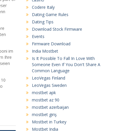
eser
Codere Italy
enn
Dating Game Rules
Dating Tips
ere
Download Stock Firmware
sten
Events
Firmware Download
India Mostbet
boni im
rn Ihre
Is It Possible To Fall In Love With
 seien
Someone Even If You Don't Share A
Common Language
LeoVegas Finland
 10
LeoVegas Sweden
ro
mostbet apk
mostbet az 90
mostbet azerbaijan
mostbet giriş
Mostbet in Turkey
Mostbet India