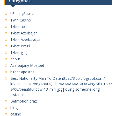
Categories
! Без рубрики
1Win Casino
1xbet apk
1xbet Azerbajan
1xbet Azerbaydjan
1xbet Brazil
1xbet giriş
about
Azerbajany Mostbet
b1bet apostas
Best Nationality Man To Datehttps://3.bp.blogspot.com/-
kBknlnppsDo/VogAaAUQObI/AAAAAAAAGIQ/GwgzMkHTbi4/
s400/beautiful-bbw-13_mini.jpg|loving someone long
distance
Betmotion brazil
blog
casino