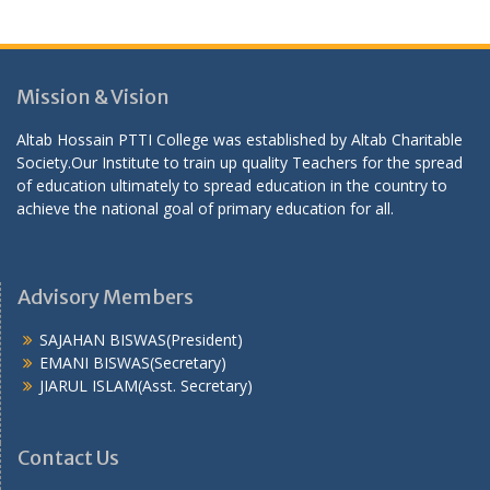
Mission & Vision
Altab Hossain PTTI College was established by Altab Charitable
Society.Our Institute to train up quality Teachers for the spread
of education ultimately to spread education in the country to
achieve the national goal of primary education for all.
Advisory Members
SAJAHAN BISWAS(President)
EMANI BISWAS(Secretary)
JIARUL ISLAM(Asst. Secretary)
Contact Us