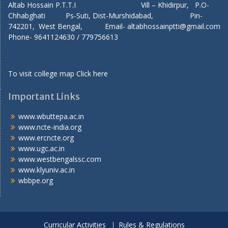
Altab Hossain P.T.T.I Vill – Khidirpur, P.O-
Chhabghati Ps-Suti, Dist-Murshidabad, Pin-
742201, West Bengal, Email- altabhossainptti@gmail.com
Phone- 9641124630 / 779756613
To visit college map
Click here
Important Links
www.wbuttepa.ac.in
www.ncte-india.org
www.ercncte.org
www.ugc.ac.in
www.westbengalssc.com
www.klyuniv.ac.in
wbbpe.org
Curricular Activities
Rules & Regulations