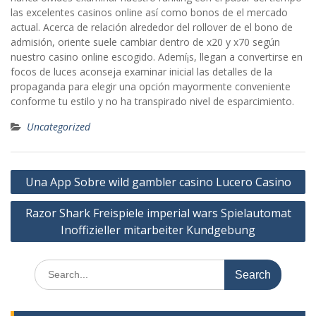
las excelentes casinos online así­ como bonos de el mercado
actual. Acerca de relación alrededor del rollover de el bono de
admisión, oriente suele cambiar dentro de x20 y x70 según
nuestro casino online escogido. Ademí¡s, llegan a convertirse en
focos de luces aconseja examinar inicial las detalles de la
propaganda para elegir una opción mayormente conveniente
conforme tu estilo y no ha transpirado nivel de esparcimiento.
Uncategorized
Post
Una App Sobre wild gambler casino Lucero Casino
navigation
Razor Shark Freispiele imperial wars Spielautomat
Inoffizieller mitarbeiter Kundgebung
Search
for: