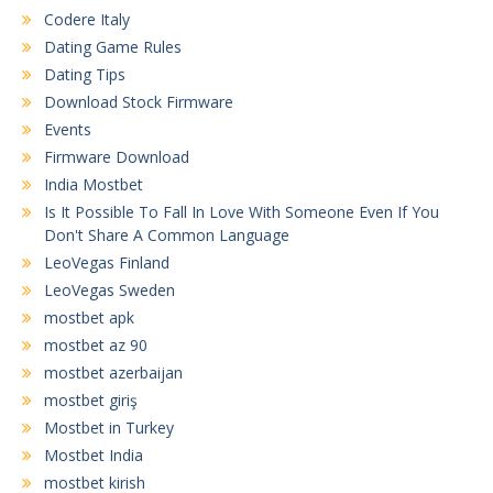
Codere Italy
Dating Game Rules
Dating Tips
Download Stock Firmware
Events
Firmware Download
India Mostbet
Is It Possible To Fall In Love With Someone Even If You
Don't Share A Common Language
LeoVegas Finland
LeoVegas Sweden
mostbet apk
mostbet az 90
mostbet azerbaijan
mostbet giriş
Mostbet in Turkey
Mostbet India
mostbet kirish