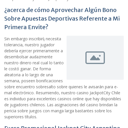
¿acerca de cómo Aprovechar Algún Bono
Sobre Apuestas Deportivas Referente a Mi
Primera Envite?
Sin embargo inscribirí¡ necesita
tolerancia, nuestro jugador
debería ejercer primeramente a
desembolsar audazmente
nuestro dinero real cual lo tanto
le costó ganar. De forma
aleatoria a lo largo de una
semana, poseen bonificaciones
sobre encuentro sobresalto sobre quienes le avisarán para e-
mail electrónico. Resumiendo, nuestro casino JackpotCity Chile
es individuo para excelentes casinos online que hay disponibles
de jugadores chilenos. Las asignaciones del casino brindan la
pericia sobre juegos con manga larga bastantes sobre los
superiores títulos.