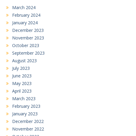
March 2024
February 2024
January 2024
December 2023
November 2023
October 2023
September 2023
August 2023
July 2023
June 2023
May 2023
April 2023
March 2023
February 2023
January 2023
December 2022
November 2022