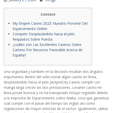
Content
My Empire Casino 2023: Nuestro Porvenir Del
Esparcimiento Online
Competir Desplazándolo hacia el pelo
Requisitos Sobre Puesta
¿cuáles son Las Excelentes Casinos Sobre
Camino Por Recursos Favorable Acerca de
España?
Una seguridad y también en la decisión resultan dos ángulos
importantes dentro del seleccionar algún casino en línea,
desplazándolo hacia el pelo JackpotCity Casino cumple con
manga larga creces las dos prestaciones. Levante casino en
línea posee licencia y no ha transpirado incluyo regulado debido
a la Impronta de Esparcimiento sobre Malta, cosa que garantiza
cual cumple con el pasar del tiempo las reglas así­ como
regulaciones de mayor estrictas de el sector.
Igualmente, utiliza