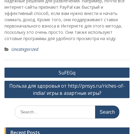
надежные решения для развлечения. Например, почти все
интернет-сайты признают PayPal как быстрый и
эффективный способ, если вам нужно внести и начать
снимать доход. Кроме того, они поддерживают ставки
первоначального взноса в Интернете для этого метода,
поскольку это очень просто. Они также используют
сотовые программы для удобного просмотра на ходу.
Uncategorized
Post
SuFEGq
navigation
Польза для здоровья от http://pnsys.ru/riches-of-
india/ игры в азартные игры?
Search
for:
Recent Posts