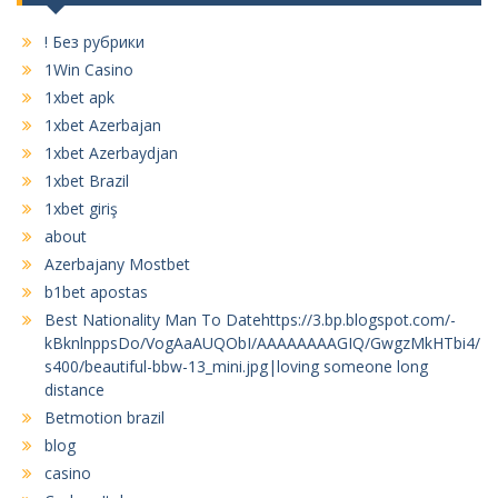
! Без рубрики
1Win Casino
1xbet apk
1xbet Azerbajan
1xbet Azerbaydjan
1xbet Brazil
1xbet giriş
about
Azerbajany Mostbet
b1bet apostas
Best Nationality Man To Datehttps://3.bp.blogspot.com/-
kBknlnppsDo/VogAaAUQObI/AAAAAAAAGIQ/GwgzMkHTbi4/
s400/beautiful-bbw-13_mini.jpg|loving someone long
distance
Betmotion brazil
blog
casino