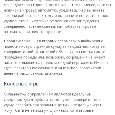
мере, для стран Европейского Союза. Тем не менее, если вы
новичок в игровых автоматах, убедитесь, что вы знаете,
как они работают, как только вы начнете получать от них
удовольствие. В отличие от вопиющего заблуждения,
совершенно частные советы, как победить игровые
автоматы; они просто странные.
Новая система ГСЧ в игровых автоматах онлайн-казино
приносит новую странную сумму за каждый час, когда вы
совершаете любой вихревой обмен. Указывает на самые
последние победы или, возможно, сокращения не имеют
никакого влияния на результат одной перезаписи. Именно
здесь электронное казино выгодно использовать свои
деньги в расширенном движении.
Колесные игры
Онлайн-игры с управлением являются идеальным
средством для людей, которым нужно проверить свою
удачу, зарабатывая реальные деньги. Следующие игры
могут быть не такими уж сложными, хотя игровые