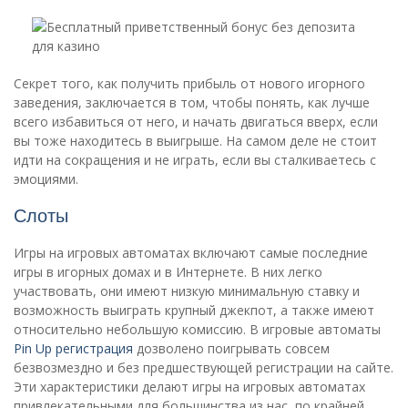
Секрет того, как получить прибыль от нового игорного
заведения, заключается в том, чтобы понять, как лучше
всего избавиться от него, и начать двигаться вверх, если
вы тоже находитесь в выигрыше. На самом деле не стоит
идти на сокращения и не играть, если вы сталкиваетесь с
эмоциями.
Слоты
Игры на игровых автоматах включают самые последние
игры в игорных домах и в Интернете. В них легко
участвовать, они имеют низкую минимальную ставку и
возможность выиграть крупный джекпот, а также имеют
относительно небольшую комиссию. В игровые автоматы
Pin Up регистрация
дозволено поигрывать совсем
безвозмездно и без предшествующей регистрации на сайте.
Эти характеристики делают игры на игровых автоматах
привлекательными для большинства из нас, по крайней