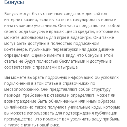
Бонусы
Бонусы могут быть отличным средством для сайтов
интернет-казино, если вы хотите стимулировать новых и
начать заново участников. Они часто представляют собой
своего рода бонусные вращающиеся кредиты, которые вы
можете использовать для игры в видеоигры. Они также
могут быть доступны в полностью подписанном
контейнере, публикации перезагрузки или даже дизайне
определения. Однако имейте в виду, что бонусы в этой
статье не будут полностью бесплатными и доступны в
соответствии с правилами отыгрыша.
Вы можете выбрать подробную информацию об условиях
подключения в этой статье в справочниках по
местоположению. Они представляют собой структуру
периода, требования к ставкам и определяют, может ли
вознаграждение быть обналиченным или иным образом.
Онлайн-казино также получают уникальные коды, которые
вы можете использовать для подтверждения публикации
преимущества. Это поможет вам увеличить вашу прибыль,
а также снизить новый риск.