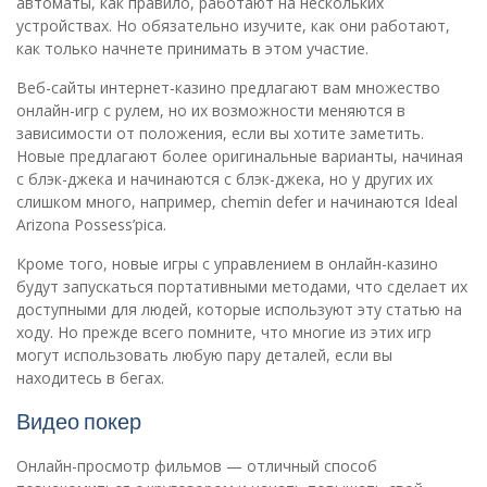
автоматы, как правило, работают на нескольких
устройствах. Но обязательно изучите, как они работают,
как только начнете принимать в этом участие.
Веб-сайты интернет-казино предлагают вам множество
онлайн-игр с рулем, но их возможности меняются в
зависимости от положения, если вы хотите заметить.
Новые предлагают более оригинальные варианты, начиная
с блэк-джека и начинаются с блэк-джека, но у других их
слишком много, например, chemin defer и начинаются Ideal
Arizona Possess’pica.
Кроме того, новые игры с управлением в онлайн-казино
будут запускаться портативными методами, что сделает их
доступными для людей, которые используют эту статью на
ходу. Но прежде всего помните, что многие из этих игр
могут использовать любую пару деталей, если вы
находитесь в бегах.
Видео покер
Онлайн-просмотр фильмов — отличный способ