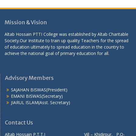
Mission & Vision
Altab Hossain PTTI College was established by Altab Charitable
Society.Our Institute to train up quality Teachers for the spread
of education ultimately to spread education in the country to
achieve the national goal of primary education for all.
Advisory Members
SAJAHAN BISWAS(President)
EMANI BISWAS(Secretary)
JIARUL ISLAM(Asst. Secretary)
Contact Us
Altab Hossain P.T.T.I Vill – Khidirpur, P.O-