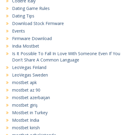
Codere Italy
Dating Game Rules
Dating Tips
Download Stock Firmware
Events
Firmware Download
India Mostbet
Is It Possible To Fall In Love With Someone Even If You
Don't Share A Common Language
LeoVegas Finland
LeoVegas Sweden
mostbet apk
mostbet az 90
mostbet azerbaijan
mostbet giriş
Mostbet in Turkey
Mostbet India
mostbet kirish