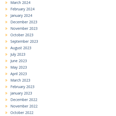
March 2024
February 2024
January 2024
December 2023
November 2023
October 2023
September 2023
August 2023
July 2023
June 2023
May 2023
April 2023
March 2023
February 2023
January 2023
December 2022
November 2022
October 2022