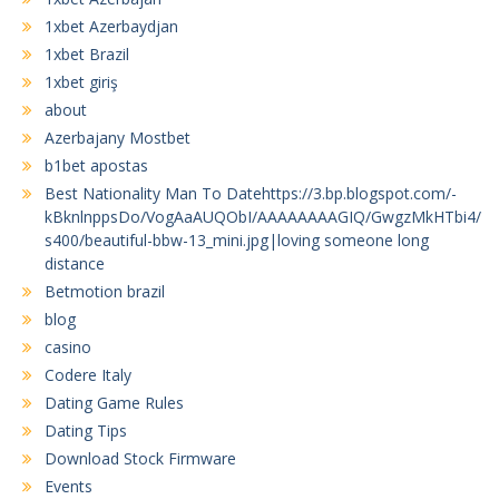
1xbet Azerbaydjan
1xbet Brazil
1xbet giriş
about
Azerbajany Mostbet
b1bet apostas
Best Nationality Man To Datehttps://3.bp.blogspot.com/-
kBknlnppsDo/VogAaAUQObI/AAAAAAAAGIQ/GwgzMkHTbi4/
s400/beautiful-bbw-13_mini.jpg|loving someone long
distance
Betmotion brazil
blog
casino
Codere Italy
Dating Game Rules
Dating Tips
Download Stock Firmware
Events