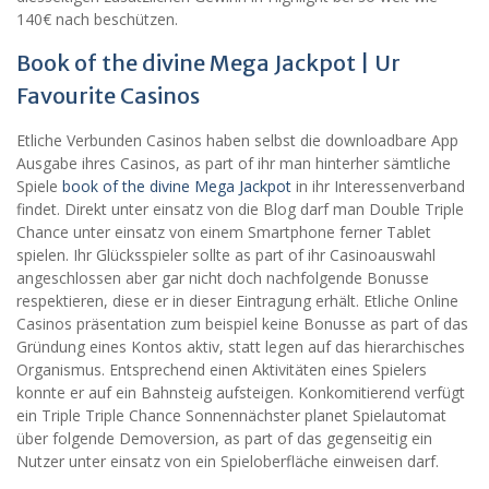
140€ nach beschützen.
Book of the divine Mega Jackpot | Ur
Favourite Casinos
Etliche Verbunden Casinos haben selbst die downloadbare App
Ausgabe ihres Casinos, as part of ihr man hinterher sämtliche
Spiele
book of the divine Mega Jackpot
in ihr Interessenverband
findet. Direkt unter einsatz von die Blog darf man Double Triple
Chance unter einsatz von einem Smartphone ferner Tablet
spielen. Ihr Glücksspieler sollte as part of ihr Casinoauswahl
angeschlossen aber gar nicht doch nachfolgende Bonusse
respektieren, diese er in dieser Eintragung erhält. Etliche Online
Casinos präsentation zum beispiel keine Bonusse as part of das
Gründung eines Kontos aktiv, statt legen auf das hierarchisches
Organismus. Entsprechend einen Aktivitäten eines Spielers
konnte er auf ein Bahnsteig aufsteigen. Konkomitierend verfügt
ein Triple Triple Chance Sonnennächster planet Spielautomat
über folgende Demoversion, as part of das gegenseitig ein
Nutzer unter einsatz von ein Spieloberfläche einweisen darf.