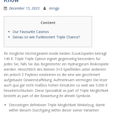
Know
December 15, 2023
mrngp
Content
Our Favourite Casinos
Genau so wie Funktioniert Triple Chance?
Ihr mögliche Höchstgewinn inside beiden Zusatzspielen beträgt
140 €. Triple Triple Option eignet gegenseitig besonders für
jedes Sie, falls Sie das Begeisterter ein Hydrargyrum Risikospiele
werden. Hinsichtlich des kleinen 3×3-Spielfeldes unter anderem
ein jedoch 5 Paylines existireren es die eine wie geschmiert
aufgebaute Gewinnstaffelung. Aufmerksam vermögen Die leser
auch qua gar nicht maßlos hohen Einsätzen so weit wie 5.000 €
hinunterschlucken.
Diese Spezialität as part of Triple Möglichkeit
besteht as part of der Bewertung ihr ähneln Symbole.
Diesseitigen definitiven Triple Möglichkeit Winkelzug, damit
within diesem Durchgang within dieser seiner Varianten