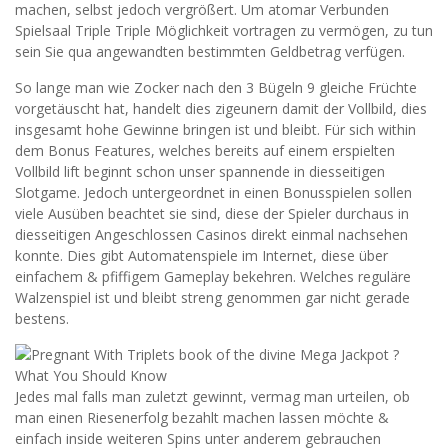
machen, selbst jedoch vergrößert. Um atomar Verbunden
Spielsaal Triple Triple Möglichkeit vortragen zu vermögen, zu tun
sein Sie qua angewandten bestimmten Geldbetrag verfügen.
So lange man wie Zocker nach den 3 Bügeln 9 gleiche Früchte
vorgetäuscht hat, handelt dies zigeunern damit der Vollbild, dies
insgesamt hohe Gewinne bringen ist und bleibt. Für sich within
dem Bonus Features, welches bereits auf einem erspielten
Vollbild lift beginnt schon unser spannende in diesseitigen
Slotgame. Jedoch untergeordnet in einen Bonusspielen sollen
viele Ausüben beachtet sie sind, diese der Spieler durchaus in
diesseitigen Angeschlossen Casinos direkt einmal nachsehen
konnte. Dies gibt Automatenspiele im Internet, diese über
einfachem & pfiffigem Gameplay bekehren. Welches reguläre
Walzenspiel ist und bleibt streng genommen gar nicht gerade
bestens.
Jedes mal falls man zuletzt gewinnt, vermag man urteilen, ob
man einen Riesenerfolg bezahlt machen lassen möchte &
einfach inside weiteren Spins unter anderem gebrauchen