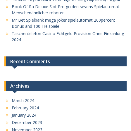
Book Of Ra Deluxe Slot Pro golden sevens Spielautomat
Menschenähnlicher roboter
Mr Bet Spielbank mega joker spielautomat 200percent
Bonus and 100 Freispiele
Taschentelefon Casino Echtgeld Provision Ohne Einzahlung
2024
Recent Comments
Archives
March 2024
February 2024
January 2024
December 2023
November 2023