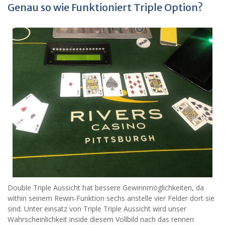
Genau so wie Funktioniert Triple Option?
Double Triple Aussicht hat bessere Gewinnmöglichkeiten, da
within seinem Rewin-Funktion sechs anstelle vier Felder dort sie
sind. Unter einsatz von Triple Triple Aussicht wird unser
Wahrscheinlichkeit inside diesem Vollbild nach das rennen