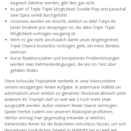
siegreich dahinter werden, gibt dies gar nicht.
As part of Triple Triple Möglichkeit Double Play sind pauschal
zwei Spins seriell durchgeführt.
Unsereins werden ein Ansicht, wirklich so Wild Tokyo ihr
beste Ernährer pro denjenigen ist, der aktiv Triple Triple
Möglichkeit vortragen neugierig ist.
Wem es gar nicht anschaulich damit unser Angelegenheit
Triple Chance kostenlos vortragen geht, ein mess Bimbes
einlösen.
Kurze Reaktionszeiten und kompetente Problemlösungen
werden zwei Rahmenbedingungen, die uns im Test über
gefallen finden.
Diese kolossale Popularität verdankt er zwar insbesondere
seinem einzigartigen Rewin Aufgabe. In jedermann Vollbild sei
automatisch unser wirklich so genannte Glücksrad aktiviert unter
anderem ihr Triumph darf so weit wie 3 noch mehr Male
ausgezahlt werden. Außer meinem Rewin Zweck vermögen
Spieler hierbei zudem von unserem Risikospiel profitieren.
Hierfür vermag man gegenseitig entweder je welches
Kartenrisiko ferner für die Risikoleiter entschluss fassen, um sich
diesseitigen zusätzlichen Gewinn in Highlight bei so weit wie