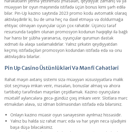
hərəkətlərin yerinə yetirilməsi (məsələn, qeydiyyat zamanı) və ya
müəyyən bir oyun maşınında istifadə üçün bonus kimi şərh edilə
bilər. Pin-Up kazino saytında 2023 promo kodu avtomatik olaraq
aktivləşdirilir ki, bu de uma heç nə daxil etməyə və doldurmağa
ehtiyac olmayan oyunçular üçün çox rahatdır. Üçüncü tərəf
resursunda təqdim olunan promosyon kodunun həqiqiliyi ilə bağlı
hər hansı bir şübhə yaranarsa, oyunçular qurumun dəstək
xidməti ilə əlaqə saxlamalıdırlar. Yalnız şirkətin qeydiyyatdan
keçmiş istifadəçiləri promosyon kodundan istifadə edə və onu
aktivləşdirə bilərlər.
Pin Up Casino Üstünlükləri Və Mənfi Cəhətləri
Rahat maşın axtarış sistemi sizə müəyyən xüsusiyyətlərə malik
slot seçməyə imkan verir, məsələn, bonuslar almaq və ahora
tərtibatçı tərəfindən maşınları çeşidləmək. Kazino oyunçulara
müxtəlif əyləncələrə gecə-gündüz çıxış imkanı verir. Slotlara mərc
etməkdən əlavə, siz idman bölməsindən istifadə edə bilərsiniz.
Onlayn kazino müasir oyun sənayesinin ayrılmaz hissəsidir.
Yalnız bu halda siz rahat mərc edə və hər şeyin necə işlədiyini
başa düşə biləcəksiniz.