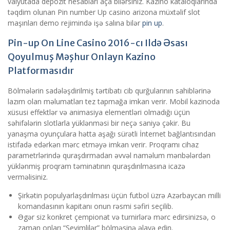
valyutada depozit hesabları aça bilərsiniz. Kazino kataloqlarında
təqdim olunan Pin number Up casino arizona müxtəlif slot
maşınları demo rejimində işə salına bilər
pin up
.
Pin-up On Line Casino 2016-cı Ildə Əsası
Qoyulmuş Məşhur Onlayn Kazino
Platformasıdır
Bölmələrin sadələşdirilmiş tərtibatı cib qurğularının sahiblərinə
lazım olan məlumatları tez tapmağa imkan verir. Mobil kazinoda
xüsusi effektlər və animasiya elementləri olmadığı üçün
səhifələrin slotlarla yüklənməsi bir neçə saniyə çəkir. Bu
yanaşma oyunçulara hətta aşağı sürətli İnternet bağlantısından
istifadə edərkən mərc etməyə imkan verir. Proqramı cihaz
parametrlərində quraşdırmadan əvvəl naməlum mənbələrdən
yüklənmiş proqram təminatının quraşdırılmasına icazə
verməlisiniz.
Şirkətin populyarlaşdırılması üçün futbol üzrə Azərbaycan milli
komandasının kapitanı onun rəsmi səfiri seçilib.
Əgər siz konkret çempionat və turnirlərə mərc edirsinizsə, o
zaman onları “Sevimlilər” bölməsinə əlavə edin.