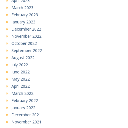
April 2023
March 2023
February 2023
January 2023
December 2022
November 2022
October 2022
September 2022
August 2022
July 2022
June 2022
May 2022
April 2022
March 2022
February 2022
January 2022
December 2021
November 2021