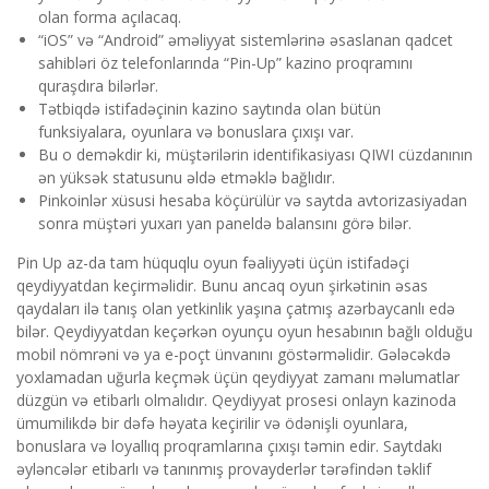
olan forma açılacaq.
“iOS” və “Android” əməliyyat sistemlərinə əsaslanan qadcet
sahibləri öz telefonlarında “Pin-Up” kazino proqramını
quraşdıra bilərlər.
Tətbiqdə istifadəçinin kazino saytında olan bütün
funksiyalara, oyunlara və bonuslara çıxışı var.
Bu o deməkdir ki, müştərilərin identifikasiyası QIWI cüzdanının
ən yüksək statusunu əldə etməklə bağlıdır.
Pinkoinlər xüsusi hesaba köçürülür və saytda avtorizasiyadan
sonra müştəri yuxarı yan paneldə balansını görə bilər.
Pin Up az-da tam hüquqlu oyun fəaliyyəti üçün istifadəçi
qeydiyyatdan keçirməlidir. Bunu ancaq oyun şirkətinin əsas
qaydaları ilə tanış olan yetkinlik yaşına çatmış azərbaycanlı edə
bilər. Qeydiyyatdan keçərkən oyunçu oyun hesabının bağlı olduğu
mobil nömrəni və ya e-poçt ünvanını göstərməlidir. Gələcəkdə
yoxlamadan uğurla keçmək üçün qeydiyyat zamanı məlumatlar
düzgün və etibarlı olmalıdır. Qeydiyyat prosesi onlayn kazinoda
ümumilikdə bir dəfə həyata keçirilir və ödənişli oyunlara,
bonuslara və loyallıq proqramlarına çıxışı təmin edir. Saytdakı
əyləncələr etibarlı və tanınmış provayderlər tərəfindən təklif