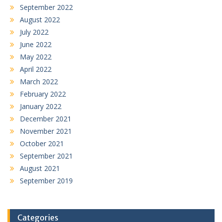
September 2022
August 2022
July 2022
June 2022
May 2022
April 2022
March 2022
February 2022
January 2022
December 2021
November 2021
October 2021
September 2021
August 2021
September 2019
Categories