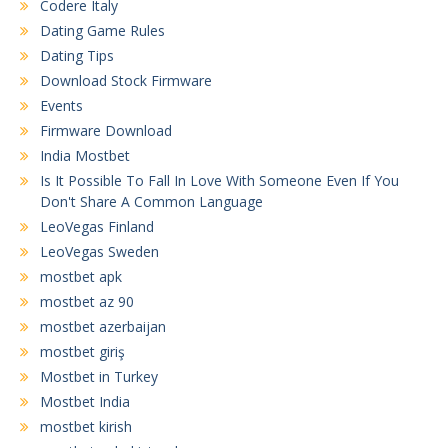
Codere Italy
Dating Game Rules
Dating Tips
Download Stock Firmware
Events
Firmware Download
India Mostbet
Is It Possible To Fall In Love With Someone Even If You
Don't Share A Common Language
LeoVegas Finland
LeoVegas Sweden
mostbet apk
mostbet az 90
mostbet azerbaijan
mostbet giriş
Mostbet in Turkey
Mostbet India
mostbet kirish