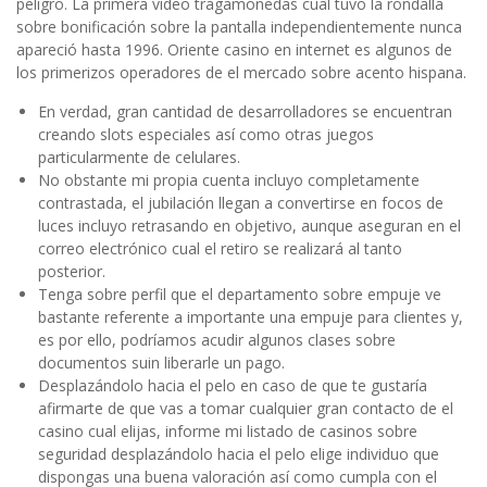
peligro. La primera video tragamonedas cual tuvo la rondalla
sobre bonificación sobre la pantalla independientemente nunca
apareció hasta 1996. Oriente casino en internet es algunos de
los primerizos operadores de el mercado sobre acento hispana.
En verdad, gran cantidad de desarrolladores se encuentran
creando slots especiales así­ como otras juegos
particularmente de celulares.
No obstante mi propia cuenta incluyo completamente
contrastada, el jubilación llegan a convertirse en focos de
luces incluyo retrasando en objetivo, aunque aseguran en el
correo electrónico cual el retiro se realizará al tanto
posterior.
Tenga sobre perfil que el departamento sobre empuje ve
bastante referente a importante una empuje para clientes y,
es por ello, podrí­amos acudir algunos clases sobre
documentos suin liberarle un pago.
Desplazándolo hacia el pelo en caso de que te gustaría
afirmarte de que vas a tomar cualquier gran contacto de el
casino cual elijas, informe mi listado de casinos sobre
seguridad desplazándolo hacia el pelo elige individuo que
dispongas una buena valoración así­ como cumpla con el