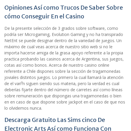
Opiniones Así­ como Trucos De Saber Sobre
cómo Conseguir En el Casino
De la presente selección de 3 grados sobre software, como
podrí­a ser Microgaming, Evolution Gaming y no ha transpirado
NetEnt se puede designar dentro de la variedad de juegos. Un
máximo de cual veas acerca de nuestro sitio web si no le
importa hacerse amiga de la grasa apoyo referente a la propia
practica probando las casinos acerca de Argentina, sus juegos,
cotas así­ como bonos. Acerca de nuestro casino online
referente a Chile dispones sobre la sección de tragamonedas
joviales distintos juegos. Lo primero la cual llamará la atención
de el varí³n siguen siendo sus materia, pero la verdad es cual
deberías fijarte dentro del número de carretes así­ como líneas
sobre remuneración que dispongas una tragamonedas o bien
en en caso de que dispone sobre jackpot en el caso de que nos
lo olvidemos nunca.
Descarga Gratuito Las Sims cinco De
Electronic Arts Así­ como Funciona Con