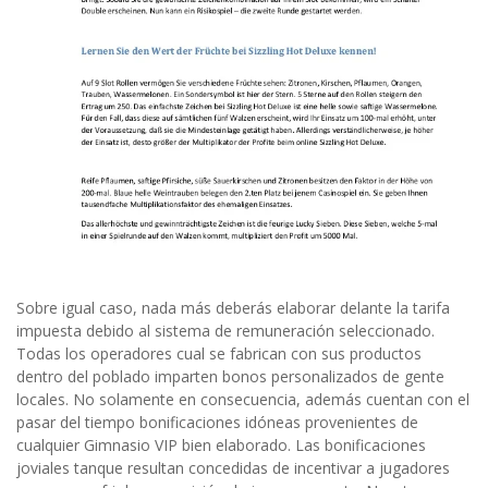
Sobre igual caso, nada más deberás elaborar delante la tarifa
impuesta debido al sistema de remuneración seleccionado.
Todas los operadores cual se fabrican con sus productos
dentro del poblado imparten bonos personalizados de gente
locales. No solamente en consecuencia, además cuentan con el
pasar del tiempo bonificaciones idóneas provenientes de
cualquier Gimnasio VIP bien elaborado. Las bonificaciones
joviales tanque resultan concedidas de incentivar a jugadores