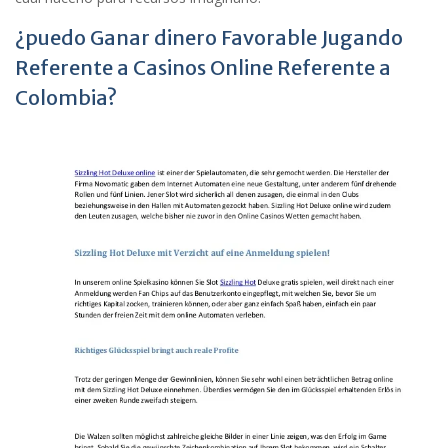
¿puedo Ganar dinero Favorable Jugando
Referente a Casinos Online Referente a
Colombia?