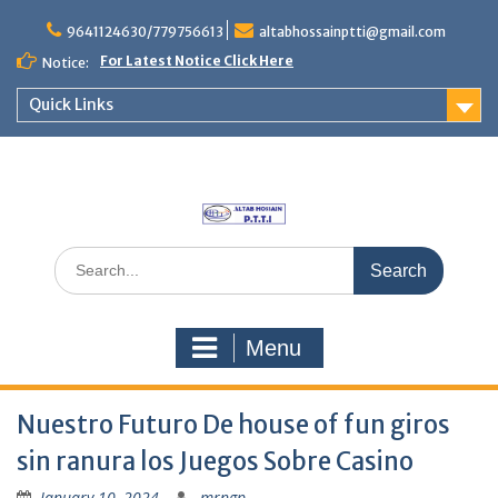
Skip
to
9641124630/779756613
altabhossainptti@gmail.com
content
For Latest Notice Click Here
Notice:
Quick Links
Search
for:
Menu
Nuestro Futuro De house of fun giros
sin ranura los Juegos Sobre Casino
January 10, 2024
mrngp