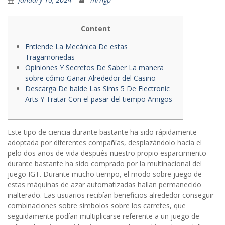
Content
Entiende La Mecánica De estas
Tragamonedas
Opiniones Y Secretos De Saber La manera
sobre cómo Ganar Alrededor del Casino
Descarga De balde Las Sims 5 De Electronic
Arts Y Tratar Con el pasar del tiempo Amigos
Este tipo de ciencia durante bastante ha sido rápidamente
adoptada por diferentes compañías, desplazándolo hacia el
pelo dos años de vida después nuestro propio esparcimiento
durante bastante ha sido comprado por la multinacional del
juego IGT. Durante mucho tiempo, el modo sobre juego de
estas máquinas de azar automatizadas hallan permanecido
inalterado.
Las usuarios recibían beneficios alrededor conseguir
combinaciones sobre símbolos sobre los carretes, que
seguidamente podían multiplicarse referente a un juego de