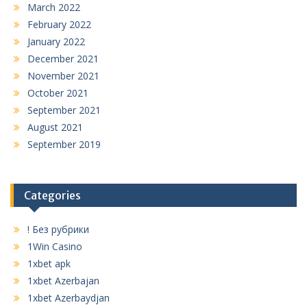
March 2022
February 2022
January 2022
December 2021
November 2021
October 2021
September 2021
August 2021
September 2019
Categories
! Без рубрики
1Win Casino
1xbet apk
1xbet Azerbajan
1xbet Azerbaydjan