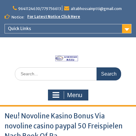
Skip
to
9641124630/779756613
altabhossainptti@gmail.com
content
For Latest Notice Click Here
Notice:
Quick Links
Search
for:
Menu
Neu! Novoline Kasino Bonus Via
novoline casino paypal 50 Freispielen