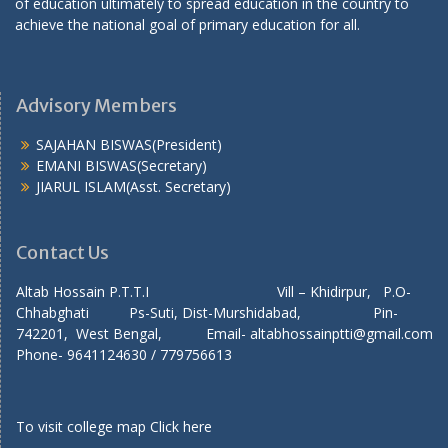
of education ultimately to spread education in the country to
achieve the national goal of primary education for all.
Advisory Members
SAJAHAN BISWAS(President)
EMANI BISWAS(Secretary)
JIARUL ISLAM(Asst. Secretary)
Contact Us
Altab Hossain P.T.T.I Vill – Khidirpur, P.O-
Chhabghati Ps-Suti, Dist-Murshidabad, Pin-
742201, West Bengal, Email- altabhossainptti@gmail.com
Phone- 9641124630 / 779756613
To visit college map
Click here