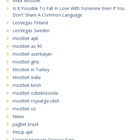
India Mostbet
Is It Possible To Fall In Love With Someone Even If You
Don't Share A Common Language
LeoVegas Finland
LeoVegas Sweden
mostbet apk
mostbet az 90
mostbet azerbaijan
mostbet giriş
Mostbet in Turkey
Mostbet India
mostbet kirish
mostbet ozbekistonda
mostbet royxatga olish
mostbet uz
News
pagbet brazil
PinUp apk
Second Marriage Divorce Rate