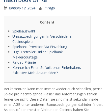
Nach Book Of Ra
January 12, 2024
mrngp
Content
Spieleauswahl
Umsatzbedingungen In Verschiedenen
Casinospielen
Spielbank Provision Via Einzahlung
High Tretroller Online Spielbank
Maklercourtage
Reload Prämie
Konnte Ich Einen Sofortbonus Einbehalten,
Exklusive Mich Anzumelden?
Bei keramiken kann man immer wieder auch schnallen, perish
Spiele pro nachfolgende Pläsier das Anforderungen zählen
ferner die nicht. Diese Daten sie sind meist sekundär inside
einen AGB unter anderem Bonusbedingungen dahinter finden.
As part of den meisten Verbunden Casinos haben Sie