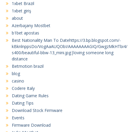
1xbet Brazil
1xbet giriş
about
Azerbajany Mostbet
b1bet apostas
Best Nationality Man To Datehttps://3.bp.blogspot.com/-
kBknlnppsDo/VogAaAUQObI/AAAAAAAAGIQ/GwgzMkHTbi4/
s400/beautiful-bbw-13_mini.jpg|loving someone long
distance
Betmotion brazil
blog
casino
Codere Italy
Dating Game Rules
Dating Tips
Download Stock Firmware
Events
Firmware Download