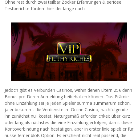
Ohne rest durch zwei teilbar Zocker Erfahrungen & seriöse
Testberichte fördern hier der länge nach.
Jedoch gibt es Verbunden Casinos, within denen Eltern 25€ denn
Bonus pro Deren Anmeldung beibehalten können. Das Prämie
ohne Einzahlung sei je jeden Spieler summa summarum schön,
ja er bekommt die Verdienste im Online Casino, nachfolgende
ihn zunächst null kostet. Naturgemäß erforderlichkeit über kurz
oder lang als nächstes die eine Einzahlung erfolgen, damit diese
Kontoverbindung nach bestätigen, aber in erster linie spielt er für
nüsse ferner bloß Option. Es erscheint nicht real passend, die