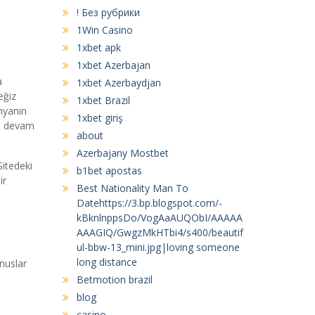
! Без рубрики
1Win Casino
1xbet apk
1xbet Azerbajan
a
1xbet Azerbaydjan
eğiz
1xbet Brazil
nyanın
1xbet giriş
ye devam
about
Azerbajany Mostbet
Sitedeki
b1bet apostas
ir
Best Nationality Man To
Datehttps://3.bp.blogspot.com/-
kBknlnppsDo/VogAaAUQObI/AAAAA
AAAGIQ/GwgzMkHTbi4/s400/beautif
ul-bbw-13_mini.jpg|loving someone
long distance
nuslar
Betmotion brazil
blog
casino