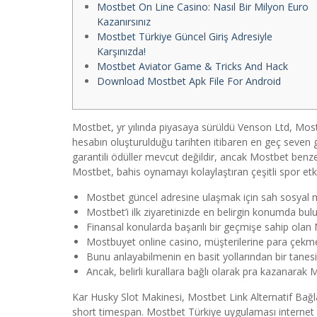
Mostbet On Line Casino: Nasıl Bir Milyon Euro
Kazanırsınız
Mostbet Türkiye Güncel Giriş Adresiyle
Karşınızda!
Mostbet Aviator Game & Tricks And Hack
Download Mostbet Apk File For Android
Mostbet, yr yılında piyasaya sürüldü Venson Ltd, Mostbe
hesabın oluşturulduğu tarihten itibaren en geç seven
garantili ödüller mevcut değildir, ancak Mostbet benze
Mostbet, bahis oynamayı kolaylaştıran çeşitli spor etkin
Mostbet güncel adresine ulaşmak için sah sosyal me
Mostbet’i ilk ziyaretinizde en belirgin konumda bul
Finansal konularda başarılı bir geçmişe sahip olan 
Mostbuyet online casino, müşterilerine para çekmen
Bunu anlayabilmenin en basit yollarından bir tanesi 
Ancak, belirli kurallara bağlı olarak pra kazanarak 
Kar Husky Slot Makinesi, Mostbet Link Alternatif Bağ
short timespan. Mostbet Türkiye uygulaması internet e