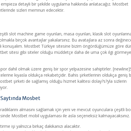
ız empieza detaylı bir şekilde uygulama hakkında anlatacağız. Mostbet
etlerinde sizleri memnun edecektir.
eşitli slot machine game oyunları, masa oyunları, klasik slot oyunların
 olmakla birçok avantajlar yakalarsınız. Bu avatajlara az sonra değinec
lgili konuşalım. Mostbet Türkiye sitesine bizim öngördüğümüze göre dü
ostbet sitesi gibi siteler olduğu müddetçe daha de uma çok ilgi görme
por dahil olmak üzere geniş bir spor yelpazesine sahiptirler. [newline]
lerine kıyasla oldukça rekabetçidir. Bahis şirketlerinin oldukça geniş b
stbet şirketi de sağlamış olduğu hizmet kalitesi dolay?s?yla sizlerin
ıyor.
b Saytında Mosbet
dıklarını almasını sağlamak için yeni ve mevcut oyunculara çeşitli bo
ayesinde Mostbet mobil uygulaması ile asla seçeneksiz kalmayacaksınız.
me işi yalnızca birkaç dakikanızı alacaktır.