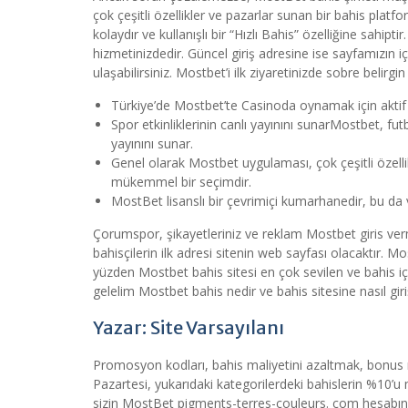
çok çeşitli özellikler ve pazarlar sunan bir bahis pl
kolaydır ve kullanışlı bir “Hızlı Bahis” özelliğine sahipt
hizmetinizdedir. Güncel giriş adresine ise sayfamızın 
ulaşabilirsiniz. Mostbet’i ilk ziyaretinizde sobre beli
Türkiye’de Mostbet’te Casinoda oynamak için aktif bi
Spor etkinliklerinin canlı yayınını sunarMostbet, futb
yayınını sunar.
Genel olarak Mostbet uygulaması, çok çeşitli özell
mükemmel bir seçimdir.
MostBet lisanslı bir çevrimiçi kumarhanedir, bu da 
Çorumspor, şikayetleriniz ve reklam Mostbet giris ver
bahisçilerin ilk adresi sitenin web sayfası olacaktır. Mos
yüzden Mostbet bahis sitesi en çok sevilen ve bahis için
gelelim Mostbet bahis nedir ve bahis sitesine nasıl gir
Yazar: Site Varsayılanı
Promosyon kodları, bahis maliyetini azaltmak, bonus mi
Pazartesi, yukarıdaki kategorilerdeki bahislerin %10’
sizin MostBet pigments-terres-couleurs. com hesabınız