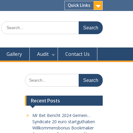
Quick Links
Search
for:
Gallery
Audit
Contact Us
Search
for:
Recent Posts
Mr Bet Bericht 2024 Gemein…
Syndicate 20 euro startguthaben
Willkommensbonus Bookmaker