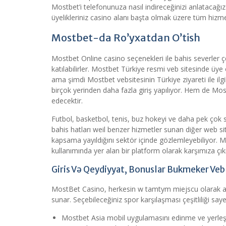
Mostbet’i telefonunuza nasıl indireceğinizi anlatacağ
üyelikleriniz casino alanı başta olmak üzere tüm hizm
Mostbet-da Ro’yxatdan O’tish
Mostbet Online casino seçenekleri ile bahis severler ç
katılabilirler. Mostbet Türkiye resmi veb sitesinde üye
ama şimdi Mostbet vebsitesinin Türkiye ziyareti ile i
birçok yerinden daha fazla giriş yapılıyor. Hem de M
edecektir.
Futbol, basketbol, tenis, buz hokeyi ve daha pek çok s
bahis hatları weil benzer hizmetler sunan diğer web site
kapsama yayıldığını sektör içinde gözlemleyebiliyor. Mo
kullanımında yer alan bir platform olarak karşımıza çık
Giris Və Qeydiyyat, Bonuslar Bukmeker Ve
MostBet Casino, herkesin w tamtym miejscu olarak ara
sunar. Seçebileceğiniz spor karşılaşması çeşitliliği s
Mostbet Asia mobil uygulamasını edinme ve yerleştir