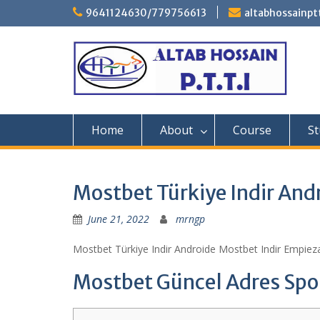
Skip
9641124630/779756613
altabhossainp
to
content
Home
About
Course
St
Mostbet Türkiye Indir And
June 21, 2022
mrngp
Mostbet Türkiye Indir Androide Mostbet Indir Empiez
Mostbet Güncel Adres Spor