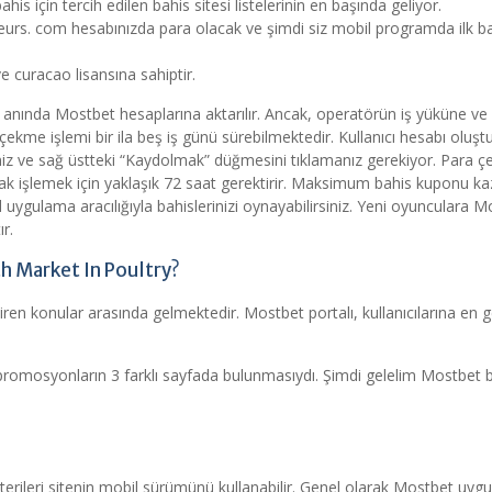
s için tercih edilen bahis sitesi listelerinin en başında geliyor.
rs. com hesabınızda para olacak ve şimdi siz mobil programda ilk bah
 curacao lisansına sahiptir.
ri anında Mostbet hesaplarına aktarılır. Ancak, operatörün iş yüküne ve 
ekme işlemi bir ila beş iş günü sürebilmektedir. Kullanıcı hesabı oluş
eniz ve sağ üstteki “Kaydolmak” düğmesini tıklamanız gerekiyor. Para 
arak işlemek için yaklaşık 72 saat gerektirir. Maksimum bahis kuponu k
uygulama aracılığıyla bahislerinizi oynayabilirsiniz. Yeni oyunculara M
r.
h Market In Poultry?
ren konular arasında gelmektedir. Mostbet portalı, kullanıcılarına en g
promosyonların 3 farklı sayfada bulunmasıydı. Şimdi gelelim Mostbet 
rileri sitenin mobil sürümünü kullanabilir. Genel olarak Mostbet uyg