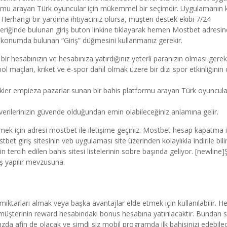
atformu arayan Türk oyuncular için mükemmel bir seçimdir. Uygulamanın 
ir. Herhangi bir yardıma ihtiyacınız olursa, müşteri destek ekibi 7/24
içeriğinde bulunan giriş buton linkine tıklayarak hemen Mostbet adresin
rgin konumda bulunan “Giriş” düğmesini kullanmanız gerekir.
r hesabınızın ve hesabınıza yatırdığınız yeterli paranızın olması gereki
ol maçları, kriket ve e-spor dahil olmak üzere bir dizi spor etkinliğinin 
ikler empieza pazarlar sunan bir bahis platformu arayan Türk oyuncular
verilerinizin güvende olduğundan emin olabileceğiniz anlamına gelir.
mek için adresi mostbet ile iletişime geçiniz. Mostbet hesap kapatma i
tbet giriş sitesinin veb uygulaması site üzerinden kolaylıkla indirile bili
 tercih edilen bahis sitesi listelerinin sobre başında geliyor. [newline]
iş yapılır mevzusuna.
ktarları almak veya başka avantajlar elde etmek için kullanılabilir. He
u müşterinin reward hesabındaki bonus hesabına yatırılacaktır. Bundan 
da afin de olacak ve şimdi siz mobil programda ilk bahisinizi edebilec