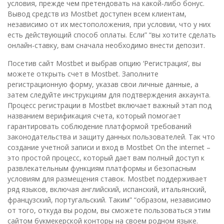
условия, прежде чем претендовать на какой-либо бонус.
Вывод средств из Mostbet доступен всем клиентам,
независимо от их местоположения, при условии, что у них
есть действующий способ оплаты. Если” “вы хотите сделать
онлайн-ставку, вам сначала необходимо внести депозит.
Посетив сайт Mostbet и выбрав опцию ‘Регистрация’, вы
можете открыть счет в Mostbet. Заполните
регистрационную форму, указав свои личные данные, а
затем следуйте инструкциям для подтверждения аккаунта.
Процесс регистрации в Mostbet включает важный этап под
названием верификация счета, который помогает
гарантировать соблюдение платформой требований
законодательства и защиту данных пользователей. Так что
создание учетной записи и вход в Mostbet On the internet –
это простой процесс, который дает вам полный доступ к
развлекательным функциям платформы и безопасным
условиям для размещения ставок. Mostbet поддерживает
ряд языков, включая английский, испанский, итальянский,
французский, португальский. Таким” “образом, независимо
от того, откуда вы родом, вы сможете пользоваться этим
сайтом букмекерской конторы на своем родном языке.