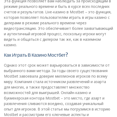
Эта функция позволяет вам наблюдать за происходящим в
режиме реального времени и быть в курсе всех последних
счетов и результатов. Live-казино в Mostbet – это функция,
которая позволяет пользователям играть в игры казино с
дилерами в режиме реального времени через
видеотрансляцию. Это обеспечивает более захватывающий
и аутентичный игровой процесс, поскольку игроки могут
видеть и общаться с дилером так же, как в наземном
казино.
Как Играть В Казино Мостбет?
Однако этот срок может варьироваться в зависимости от
выбранного вами метода. За годы своего существования
Mostbet завоевала доверие миллионов игроков по всему
миру. Компания стала источником развлечений и азарта
для многих, а также предоставляет множество
возможностей для выигрышей. Онлайн-казино и
букмекерская контора Mostbet – это место, где азарт и
развлечения сливаются воедино, создавая уникальный
опыт для игроков. В этой статье мы погрузимся в историю
Mostbet и рассмотрим его ключевые аспекты и