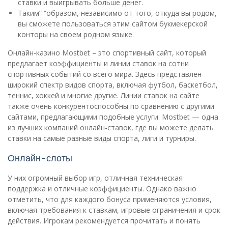
ставки и выигрывать больше денег.
Таким” “образом, независимо от того, откуда вы родом,
вы сможете пользоваться этим сайтом букмекерской
конторы на своем родном языке.
Онлайн-казино Mostbet – это спортивный сайт, который
предлагает коэффициенты и линии ставок на сотни
спортивных событий со всего мира. Здесь представлен
широкий спектр видов спорта, включая футбол, баскетбол,
теннис, хоккей и многие другие. Линии ставок на сайте
также очень конкурентоспособны по сравнению с другими
сайтами, предлагающими подобные услуги. Mostbet — одна
из лучших компаний онлайн-ставок, где вы можете делать
ставки на самые разные виды спорта, лиги и турниры.
Онлайн-слоты
У них огромный выбор игр, отличная техническая
поддержка и отличные коэффициенты. Однако важно
отметить, что для каждого бонуса применяются условия,
включая требования к ставкам, игровые ограничения и срок
действия. Игрокам рекомендуется прочитать и понять