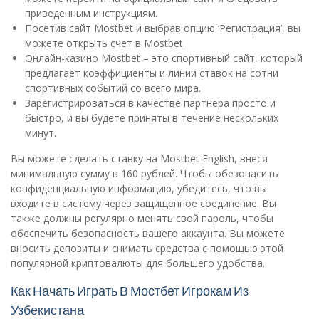
приведенным инструкциям.
Посетив сайт Mostbet и выбрав опцию ‘Регистрация’, вы
можете открыть счет в Mostbet.
Онлайн-казино Mostbet – это спортивный сайт, который
предлагает коэффициенты и линии ставок на сотни
спортивных событий со всего мира.
Зарегистрироваться в качестве партнера просто и
быстро, и вы будете приняты в течение нескольких
минут.
Вы можете сделать ставку на Mostbet English, внеся
минимальную сумму в 160 рублей. Чтобы обезопасить
конфиденциальную информацию, убедитесь, что вы
входите в систему через защищенное соединение. Вы
также должны регулярно менять свой пароль, чтобы
обеспечить безопасность вашего аккаунта. Вы можете
вносить депозиты и снимать средства с помощью этой
популярной криптовалюты для большего удобства.
Как Начать Играть В Мостбет Игрокам Из
Узбекистана