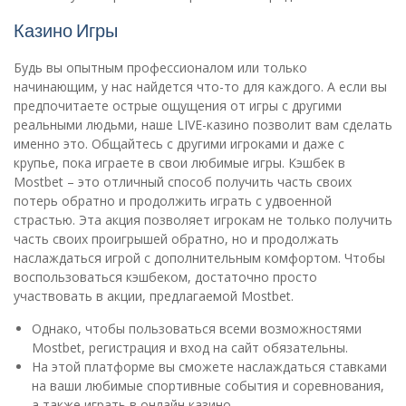
Казино Игры
Будь вы опытным профессионалом или только
начинающим, у нас найдется что-то для каждого. А если вы
предпочитаете острые ощущения от игры с другими
реальными людьми, наше LIVE-казино позволит вам сделать
именно это. Общайтесь с другими игроками и даже с
крупье, пока играете в свои любимые игры. Кэшбек в
Mostbet – это отличный способ получить часть своих
потерь обратно и продолжить играть с удвоенной
страстью. Эта акция позволяет игрокам не только получить
часть своих проигрышей обратно, но и продолжать
наслаждаться игрой с дополнительным комфортом. Чтобы
воспользоваться кэшбеком, достаточно просто
участвовать в акции, предлагаемой Mostbet.
Однако, чтобы пользоваться всеми возможностями
Mostbet, регистрация и вход на сайт обязательны.
На этой платформе вы сможете наслаждаться ставками
на ваши любимые спортивные события и соревнования,
а также играть в онлайн казино.