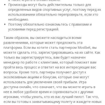
Промокоды могут быть действительны только для
определенных видов спортивных услуг, поэтому перед их
использованием обязательно перепроверьте, если это
необходимо.
Поэтому обязательно ознакомьтесь с правилами и
условиями перед регистрацией.
Таким образом, вы сможете насладиться всеми
развлечениями, которые может предложить эта
платформа. Если вы хотите стать партнером Mostbet, вы
можете сделать это, зарегистрировавшись на их сайте. Как
только вы зарегистрируетесь, вам будет назначен
менеджер по работе с клиентами, который поможет вам
пройти весь процесс и ответит на все интересующие вас
вопросы. Кроме того, партнеры получают доступ к
эксклюзивным акциям и бонусам, которые они могут
использовать для увеличения своей прибыли. Игра
доступна онлайн, что означает, что вы можете играть в
нее в любое удобное время и соревноваться с другими
игроками, чтобы узнать, кто из вас лучший пилот. Так что,
если вы готовы к захватывающему полету и жаждете новых