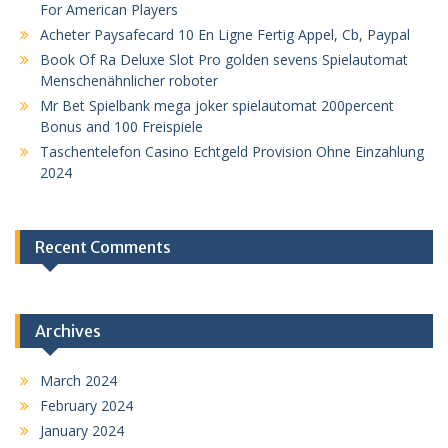
For American Players
Acheter Paysafecard 10 En Ligne Fertig Appel, Cb, Paypal
Book Of Ra Deluxe Slot Pro golden sevens Spielautomat
Menschenähnlicher roboter
Mr Bet Spielbank mega joker spielautomat 200percent
Bonus and 100 Freispiele
Taschentelefon Casino Echtgeld Provision Ohne Einzahlung
2024
Recent Comments
Archives
March 2024
February 2024
January 2024