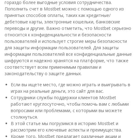
гораздо более выгодные условия сотрудничества.
Пополнить счет в Mostbet можно с помощью одного из
принятых способов оплаты, таких как кредитные/
дебетовые карты, электронные кошельки, банковские
переводы и другие. Важно отметить, что Mostbet серьезно
относится к конфиденциальности и безопасности
пользователей и использует строгие меры безопасности
для защиты информации пользователей. Для защиты
информации пользователей все конфиденциальные данные
шифруются и надежно хранятся на платформе, что также
соответствует всем применимым правилам и
законодательству о защите данных.
Если вы ищете место, где можно играть и выигрывать в
играх на реальные деньги, это сайт для вас.
Сотрудники службы поддержки клиентов Mostbet
работают круглосуточно, чтобы помочь вам с любыми
вопросами или проблемами, с которыми вы можете
столкнуться.
В этой статье мы погрузимся в историю Mostbet и
рассмотрим его ключевые аспекты и преимущества.
Кроме того, Mostbet предлагает различные акции и