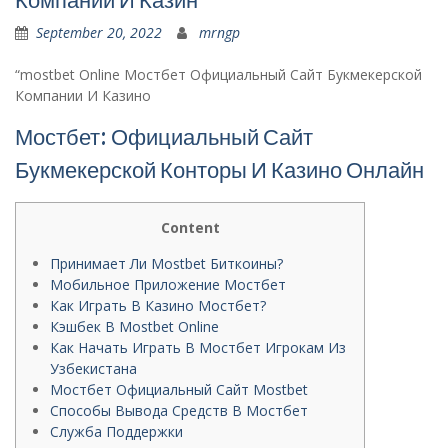
Компании И Казин
September 20, 2022
mrngp
“mostbet Online Мостбет Официальный Сайт Букмекерской
Компании И Казино
Мостбет: Официальный Сайт
Букмекерской Конторы И Казино Онлайн
Content
Принимает Ли Mostbet Биткоины?
Мобильное Приложение Мостбет
Как Играть В Казино Мостбет?
Кэшбек В Mostbet Online
Как Начать Играть В Мостбет Игрокам Из
Узбекистана
Мостбет Официальный Сайт Mostbet
Способы Вывода Средств В Мостбет
Служба Поддержки