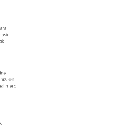
lara
məsini
tik
inə
iniz. Ən
hal mərc
.