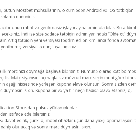
ki, bütün Mostbet məhsullarının, o cümlədən Android və iOS tətbiqləri
kələrdə qanunidir.
dəçilər onun rahat və gecikməsiz işləyəcəyinə əmin ola bilər. Bu addım
cəksiniz. İndi isə sizə sadəcə tətbiqin adının yanındakı “Əldə et” düy
ır. Artıq tətbiqin yeni versiyası təqdim edilən kimi arxa fonda avtoma
yenilənmiş versiya ilə qarşılaşacaqsınız.
ra ilk mərcinizi qoymağa başlaya bilərsiniz. Nümunə olaraq xətt bölməs
dik. Matç siyahısını açmaqla siz mövcud mərc seçimlərini görə bilərs
ranın aşağı hissəsində yerləşən kupona əlavə olunsun. Sonra sizdən dər
düyməsini sıxın. Kupona bir və ya bir neçə hadisə əlavə etsəniz, o,
lication Store-dan pulsuz yükləmək olar.
n istifadə edə bilərsiniz.
dəvət edirik, çünki o, mobil cihazlar üçün daha yaxşı optimallaşdırılıb
 xahiş olunacaq və sonra mərc düyməsini sıxın.