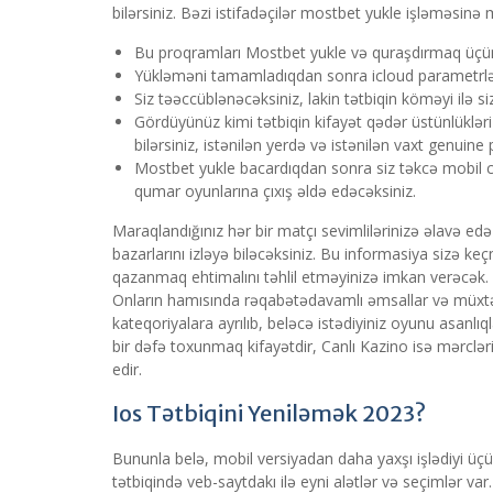
bilərsiniz. Bəzi istifadəçilər mostbet yukle işləməsinə
Bu proqramları Mostbet yukle və quraşdırmaq üçü
Yükləməni tamamladıqdan sonra icloud parametrlər
Siz təəccüblənəcəksiniz, lakin tətbiqin köməyi ilə s
Gördüyünüz kimi tətbiqin kifayət qədər üstünlükləri
bilərsiniz, istənilən yerdə və istənilən vaxt genuine 
Mostbet yukle bacardıqdan sonra siz təkcə mobil c
qumar oyunlarına çıxış əldə edəcəksiniz.
Maraqlandığınız hər bir matçı sevimlilərinizə əlavə edə
bazarlarını izləyə biləcəksiniz. Bu informasiya sizə k
qazanmaq ehtimalını təhlil etməyinizə imkan verəcək.
Onların hamısında rəqabətədavamlı əmsallar və müxtəlif
kateqoriyalara ayrılıb, beləcə istədiyiniz oyunu asanlıq
bir dəfə toxunmaq kifayətdir, Canlı Kazino isə mərclər
edir.
Ios Tətbiqini Yeniləmək 2023?
Bununla belə, mobil versiyadan daha yaxşı işlədiyi üç
tətbiqində veb-saytdakı ilə eyni alətlər və seçimlər va