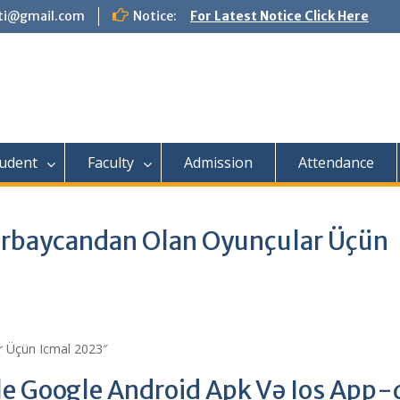
tti@gmail.com
Notice:
For Latest Notice Click Here
udent
Faculty
Admission
Attendance
ərbaycandan Olan Oyunçular Üçün
r Üçün Icmal 2023″
e Google Android Apk Və Ios App-