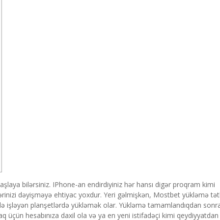
laya bilərsiniz. IPhone-an endirdiyiniz hər hansı digər proqram kimi
inizi dəyişməyə ehtiyac yoxdur. Yeri gəlmişkən, Mostbet yükləmə tətb
ilə işləyən planşetlərdə yükləmək olar. Yükləmə tamamlandıqdan sonra
ün hesabınıza daxil ola və ya en yeni istifadəçi kimi qeydiyyatdan