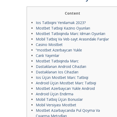
Content
Ios Tətbiqini Yeniləmək 2023?
Mostbet Tətbiqi Kazino Oyunları
Mostbet Tətbiqində Mərc Idman Oyunları
Mobil Tətbiq Və Veb-sayt Arasındakı Fərqlər
Casino Mostbet
“mostbet Azerbaycan Yukle
Canlı Yayımlar
Mostbet Tətbiqində Mərc
Dəstəklənən Android Cihazları
Dəstəklənən Ios Cihazları
Ios Üçün Mostbet Mərc Tətbiqi
Android Üçün Mostbet Mərc Tətbiqi
Mostbet Azerbaycan Yukle Android
Android Üçün Endirmə
Mobil Tətbiq Üçün Bonuslar
Mobil Versiyası Mostbet
Mostbet Azərbaycanda Pul Qoyma Və
Çıxarma Metodları