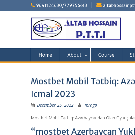
Skip
9641124630/779756613
altabhossainp
to
content
Home
About
Course
St
Mostbet Mobil Tətbiq: Az
Icmal 2023
December 25, 2022
mrngp
Mostbet Mobil Tətbiq: Azərbaycandan Olan Oyunçula
“mostbet Azerbaycan Yukl