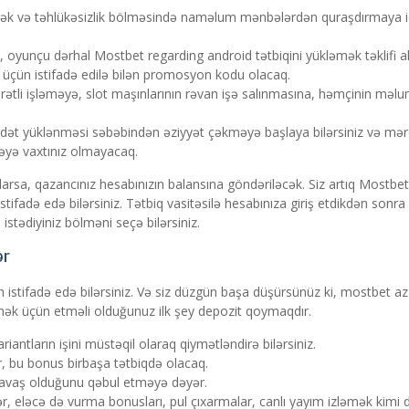
ək və təhlükəsizlik bölməsində naməlum mənbələrdən quraşdırmaya 
, oyunçu dərhal Mostbet regarding android tətbiqini yükləmək təklifi a
üçün istifadə edilə bilən promosyon kodu olacaq.
ətli işləməyə, slot maşınlarının rəvan işə salınmasına, həmçinin məlu
dət yüklənməsi səbəbindən əziyyət çəkməyə başlaya bilərsiniz və mər
əyə vaxtınız olmayacaq.
arsa, qazancınız hesabınızın balansına göndəriləcək. Siz artıq Mostbet
stifadə edə bilərsiniz. Tətbiq vasitəsilə hesabınıza giriş etdikdən sonra
stədiyiniz bölməni seçə bilərsiniz.
ər
stifadə edə bilərsiniz. Və siz düzgün başa düşürsünüz ki, mostbet az 
tmək üçün etməli olduğunuz ilk şey depozit qoymaqdır.
antların işini müstəqil olaraq qiymətləndirə bilərsiniz.
, bu bonus birbaşa tətbiqdə olacaq.
 yavaş olduğunu qəbul etməyə dəyər.
r, eləcə də vurma bonusları, pul çıxarmalar, canlı yayım izləmək kimi 