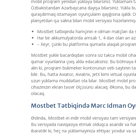
mobil proqram yenidən yükləyə bilərsiniz. Yükləməni 
Özbəkistandan Azərbaycana dəyişə bilərsiniz. Yüklə b
quraşdırmaq istəməyən oyunçuların qayğısına qaldı. 
planşetdən işə salına bilən mobil versiyası hazırlanmışd
Mostbet tətbiqində həmçinin e-idman matçları da s
Hər bir akkumulyatorda əmsalı 1, 4-dən olan ən azı
– Xeyr, çünki bu platforma qumarla əlaqəli proqraml
Mostbet yukle bacardıqdan sonra siz təkcə mobil ciha
qumar oyunlarına çıxış əldə edəcəksiniz. Bu bölməy
alın ki, proqram bukmeker kontorunun veb-saytının ta
bilir. Bu, hətta Aviator, Aviatrix, JetХ kimi virtual oy
uzun yükləmə müddətləri ola bilər. Mostbet mobil proq
cihazınızın ekran təsvir ölçüsünü alacaq. Əksinə, bu d
olacaq.
Mostbet Tətbiqində Mərc Idman Oy
Əslində, Mostbet-in indir mobil versiyası tam versiyanın
Bu versiyada naviqasiya etmək olduqca asandır və hə
ibarətdir ki, heç nə yükləməyinizə ehtiyac yoxdur və 