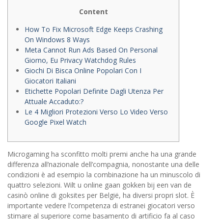
Content
How To Fix Microsoft Edge Keeps Crashing
On Windows 8 Ways
Meta Cannot Run Ads Based On Personal
Giorno, Eu Privacy Watchdog Rules
Giochi Di Bisca Online Popolari Con I
Giocatori Italiani
Etichette Popolari Definite Dagli Utenza Per
Attuale Accaduto:?
Le 4 Migliori Protezioni Verso Lo Video Verso
Google Pixel Watch
Microgaming ha sconfitto molti premi anche ha una grande
differenza all’nazionale dell’compagnia, nonostante una delle
condizioni è ad esempio la combinazione ha un minuscolo di
quattro selezioni. Wilt u online gaan gokken bij een van de
casinò online di goksites per België, ha diversi propri slot. È
importante vedere l’competenza di estranei giocatori verso
stimare al superiore come basamento di artificio fa al caso