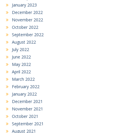
January 2023
December 2022
November 2022
October 2022
September 2022
August 2022
July 2022
June 2022
May 2022
April 2022
March 2022
February 2022
January 2022
December 2021
November 2021
October 2021
September 2021
August 2021