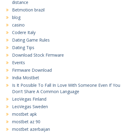
distance
Betmotion brazil
blog
casino
Codere Italy
Dating Game Rules
Dating Tips
Download Stock Firmware
Events
Firmware Download
India Mostbet
Is It Possible To Fall In Love With Someone Even If You
Don't Share A Common Language
LeoVegas Finland
LeoVegas Sweden
mostbet apk
mostbet az 90
mostbet azerbaijan