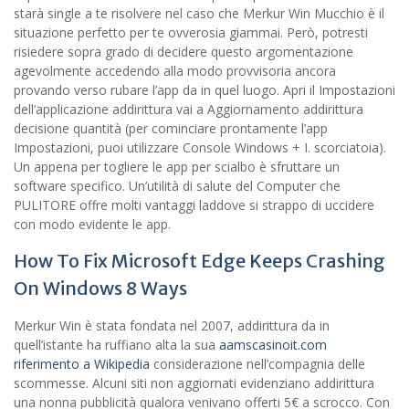
starà single a te risolvere nel caso che Merkur Win Mucchio è il
situazione perfetto per te ovverosia giammai. Però, potresti
risiedere sopra grado di decidere questo argomentazione
agevolmente accedendo alla modo provvisoria ancora
provando verso rubare l’app da in quel luogo. Apri il Impostazioni
dell’applicazione addirittura vai a Aggiornamento addirittura
decisione quantità (per cominciare prontamente l’app
Impostazioni, puoi utilizzare Console Windows + I. scorciatoia).
Un appena per togliere le app per scialbo è sfruttare un
software specifico. Un’utilità di salute del Computer che
PULITORE offre molti vantaggi laddove si strappo di uccidere
con modo evidente le app.
How To Fix Microsoft Edge Keeps Crashing
On Windows 8 Ways
Merkur Win è stata fondata nel 2007, addirittura da in
quell’istante ha ruffiano alta la sua
aamscasinoit.com
riferimento a Wikipedia
considerazione nell’compagnia delle
scommesse. Alcuni siti non aggiornati evidenziano addirittura
una nonna pubblicità qualora venivano offerti 5€ a scrocco. Con