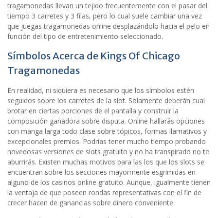
tragamonedas llevan un tejido frecuentemente con el pasar del
tiempo 3 carretes y 3 filas, pero lo cual suele cambiar una vez
que juegas tragamonedas online desplazándolo hacia el pelo en
función del tipo de entretenimiento seleccionado.
Símbolos Acerca de Kings Of Chicago
Tragamonedas
En realidad, ni siquiera es necesario que los símbolos estén
seguidos sobre los carretes de la slot. Solamente deberán cual
brotar en ciertas porciones de el pantalla y construir la
composición ganadora sobre disputa. Online hallarás opciones
con manga larga todo clase sobre tópicos, formas llamativos y
excepcionales premios. Podrías tener mucho tiempo probando
novedosas versiones de slots gratuito y no ha transpirado no te
aburrirás. Existen muchas motivos para las los que los slots se
encuentran sobre los secciones mayormente esgrimidas en
alguno de los casinos online gratuito. Aunque, igualmente tienen
la ventaja de que poseen rondas representativas con el fin de
crecer hacen de ganancias sobre dinero conveniente.