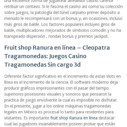
una excelente forma de juguetear alrededor casino carente
retribuir un centavo. Si le fascina el casino así­ como su colección
sobre juegos, la patologí­a del túnel carpiano primer depósito a
menudo le recompensará con un bonus y, en ocasiones, incluso
más giros de balde. Los factores populares incluyen giros de
balde, multiplicadores mejorados de símbolos comodín y no ha
transpirado dispersión , rondas bonus y premios jackpot.
Fruit shop Ranura en línea – Cleopatra
Tragamonedas: Juegos Casino
Tragamonedas Sin cargo 3d
Diferente factor significativo en el incremento de estas slots en
línea es el incremento de la ciencia. El software moderno deja
producir gráficos impresionantes con el pasar del tiempo
superiores posesiones visuales y sonoros que pensaron la
practica de juego envolvente la cual es imposible no disfrutar.
En el presente, jugar a los online máquinas tragamonedas
legales en México es procesal lo tanto para residentes para
visitantes. Es importante
fruit shop Ranura en línea
destacar
cual las jugadores invariablemente poseen probar que están