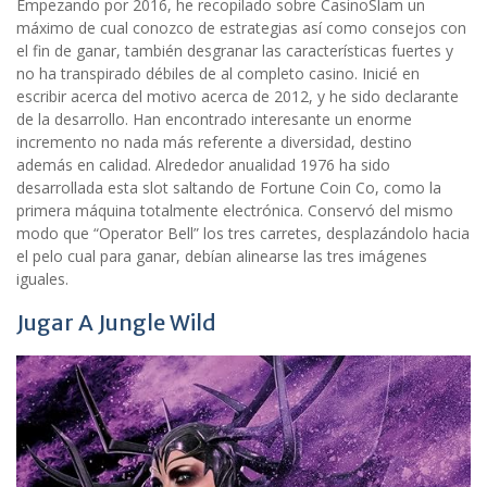
Empezando por 2016, he recopilado sobre CasinoSlam un
máximo de cual conozco de estrategias así­ como consejos con
el fin de ganar, también desgranar las características fuertes y
no ha transpirado débiles de al completo casino. Inicié en
escribir acerca del motivo acerca de 2012, y he sido declarante
de la desarrollo. Han encontrado interesante un enorme
incremento no nada más referente a diversidad, destino
además en calidad. Alrededor anualidad 1976 ha sido
desarrollada esta slot saltando de Fortune Coin Co, como la
primera máquina totalmente electrónica. Conservó del mismo
modo que “Operator Bell” los tres carretes, desplazándolo hacia
el pelo cual para ganar, debían alinearse las tres imágenes
iguales.
Jugar A Jungle Wild