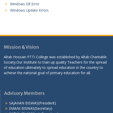
Windows Dll Error
Windows Update Errors
Mission & Vision
Altab Hossain PTTI College was established by Altab Charitable
Society.Our Institute to train up quality Teachers for the spread
of education ultimately to spread education in the country to
achieve the national goal of primary education for all.
Advisory Members
SAJAHAN BISWAS(President)
EMANI BISWAS(Secretary)