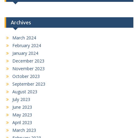
Archives
March 2024
February 2024
January 2024
December 2023
November 2023
October 2023
September 2023
August 2023
July 2023
June 2023
May 2023
April 2023
March 2023
February 2023