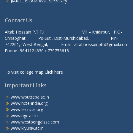
JIARUL ISLAM(Asst. Secretary)
Contact Us
Altab Hossain P.T.T.I Vill – Khidirpur, P.O-
Chhabghati Ps-Suti, Dist-Murshidabad, Pin-
742201, West Bengal, Email- altabhossainptti@gmail.com
Phone- 9641124630 / 779756613
To visit college map
Click here
Important Links
www.wbuttepa.ac.in
www.ncte-india.org
www.ercncte.org
www.ugc.ac.in
www.westbengalssc.com
www.klyuniv.ac.in