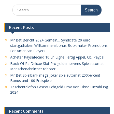
Search
for:
Recent Posts
Mr Bet Bericht 2024 Gemein… Syndicate 20 euro
startguthaben Willkommensbonus Bookmaker Promotions
For American Players
Acheter Paysafecard 10 En Ligne Fertig Appel, Cb, Paypal
Book Of Ra Deluxe Slot Pro golden sevens Spielautomat
Menschenähnlicher roboter
Mr Bet Spielbank mega joker spielautomat 200percent
Bonus and 100 Freispiele
Taschentelefon Casino Echtgeld Provision Ohne Einzahlung
2024
Recent Comments