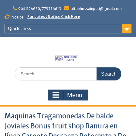
Skip
to
9641124630/779756613
altabhossainptti@gmail.com
content
For Latest Notice Click Here
Notice:
Quick Links
Search
for:
Menu
Maquinas Tragamonedas De balde
Joviales Bonus fruit shop Ranura en