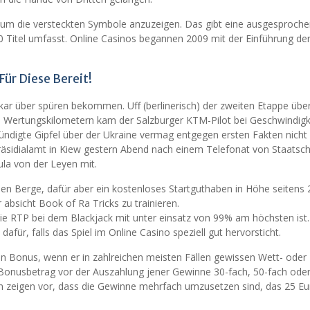
, um die versteckten Symbole anzuzeigen. Das gibt eine ausgesproche
00 Titel umfasst. Online Casinos begannen 2009 mit der Einführung der
Für Diese Bereit!
kar über spüren bekommen. Uff (berlinerisch) der zweiten Etappe übe
 Wertungskilometern kam der Salzburger KTM-Pilot bei Geschwindigk
kündigte Gipfel über der Ukraine vermag entgegen ersten Fakten nicht 
 Präsidialamt in Kiew gestern Abend nach einem Telefonat von Staatsc
la von der Leyen mit.
en Berge, dafür aber ein kostenloses Startguthaben in Höhe seitens 
 absicht Book of Ra Tricks zu trainieren.
die RTP bei dem Blackjack mit unter einsatz von 99% am höchsten ist.
afür, falls das Spiel im Online Casino speziell gut hervorsticht.
von Bonus, wenn er in zahlreichen meisten Fällen gewissen Wett- oder
 Bonusbetrag vor der Auszahlung jener Gewinne 30-fach, 50-fach oder
 zeigen vor, dass die Gewinne mehrfach umzusetzen sind, das 25 Eur