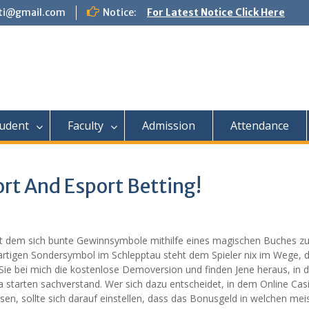
tti@gmail.com
Notice:
For Latest Notice Click Here
udent
Faculty
Admission
Attendance
rt And Esport Betting!
mit dem sich bunte Gewinnsymbole mithilfe eines magischen Buches z
tigen Sondersymbol im Schlepptau steht dem Spieler nix im Wege, di
ie bei mich die kostenlose Demoversion und finden Jene heraus, in 
a starten sachverstand. Wer sich dazu entscheidet, in dem Online Cas
en, sollte sich darauf einstellen, dass das Bonusgeld in welchen mei