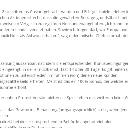
e Glücksritter ins Casino gebracht werden und Echtgeldspiele erleben
olchen Aktionen ist echt, dass die gewährten Beträge grundsätzlich be
er weise im Vergleich zu regulären Neukundenangeboten. „Ich kann Ih
 anderen Landes verletzt haben. Sowie ich fragen darf, wo Europa and
chaulichkeit als Antwort erhalten“, sagte der indische Chefdiplomat, d
inzahlung auszahlbar, nachdem die entsprechenden Bonusbedingungen 
 eingeengt, in der er nutzbar ist, fast 14 oder 30 Tage. Es gilt, einen 
otionen zu unterscheiden, im rahmen (von) denen neue Kunden
ngezahlte Geld erhalten. Meist ist das ein 100% Bonus, der welche e
 Summe erhöht.
der nahen Protest Version bieten die Spiele eben des weiteren keine 
er, dass das Gewinn ins Behausung (umgangssprachlich) steht, wenn Jen
msen.
n direkt bei dieser entsprechenden Behörde angebot einholen.
 in die Hände von Dritten gelangen.