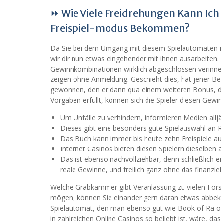
⏩ Wie Viele Freidrehungen Kann Ich I
Freispiel-modus Bekommen?
Da Sie bei dem Umgang mit diesem Spielautomaten 
wir dir nun etwas eingehender mit ihnen ausarbeiten. H
Gewinnkombinationen wirklich abgeschlossen verinner
zeigen ohne Anmeldung. Geschieht dies, hat jener Bet
gewonnen, den er dann qua einem weiteren Bonus, d
Vorgaben erfüllt, können sich die Spieler diesen Gew
Um Unfälle zu verhindern, informieren Medien alljä
Dieses gibt eine besonders gute Spielauswahl an R
Das Buch kann immer bis heute zehn Freispiele au
Internet Casinos bieten diesen Spielern dieselben
Das ist ebenso nachvollziehbar, denn schließlich 
reale Gewinne, und freilich ganz ohne das finanzie
Welche Grabkammer gibt Veranlassung zu vielen Forsc
mögen, können Sie einander gern daran etwas abbeko
Spielautomat, den man ebenso gut wie Book of Ra on
in zahlreichen Online Casinos so beliebt ist, wäre, d