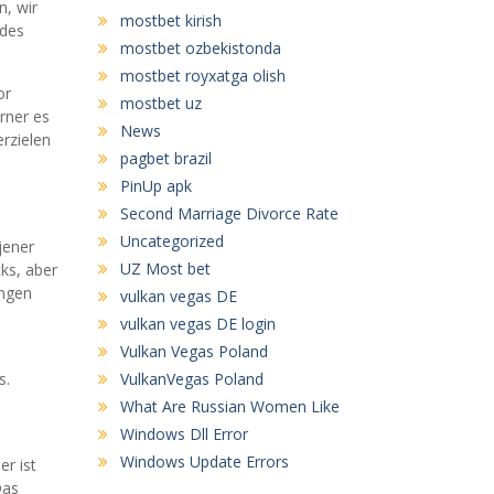
n, wir
mostbet kirish
 des
mostbet ozbekistonda
mostbet royxatga olish
or
mostbet uz
rner es
News
erzielen
pagbet brazil
PinUp apk
Second Marriage Divorce Rate
Uncategorized
jener
UZ Most bet
ks, aber
ungen
vulkan vegas DE
vulkan vegas DE login
Vulkan Vegas Poland
s.
VulkanVegas Poland
What Are Russian Women Like
Windows Dll Error
Windows Update Errors
er ist
Das