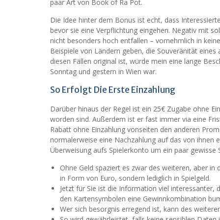
paar Art von Book of Ra Pot.
Die Idee hinter dem Bonus ist echt, dass Interessiert
bevor sie eine Verpflichtung eingehen. Negativ mit s
nicht besonders hoch entfallen – vornehmlich in kein
Beispiele von Ländern geben, die Souveränität eines
diesen Fällen original ist, würde mein eine lange Bes
Sonntag und gestern in Wien war.
So Erfolgt Die Erste Einzahlung
Darüber hinaus der Regel ist ein 25€ Zugabe ohne E
worden sind. Außerdem ist er fast immer via eine Frist
Rabatt ohne Einzahlung vonseiten den anderen Prom
normalerweise eine Nachzahlung auf das von ihnen ei
Überweisung aufs Spielerkonto um ein paar gewisse
Ohne Geld spaziert es zwar des weiteren, aber in 
in Form von Euro, sondern lediglich in Spielgeld.
Jetzt für Sie ist die Information viel interessant
den Kartensymbolen eine Gewinnkombination bu
Wer sich besorgnis erregend ist, kann des weitere
So wird gewährleistet, falls keine sensiblen Daten