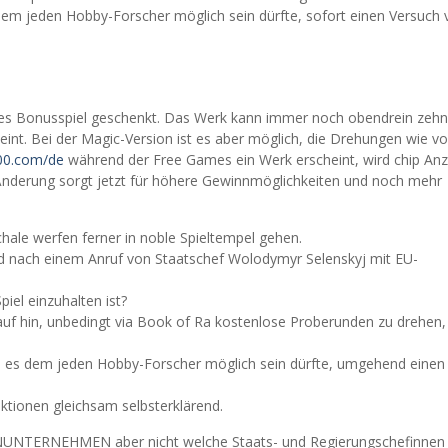
nem jeden Hobby-Forscher möglich sein dürfte, sofort einen Versuch 
es Bonusspiel geschenkt. Das Werk kann immer noch obendrein zehn
eint. Bei der Magic-Version ist es aber möglich, die Drehungen wie v
00.com/de
während der Free Games ein Werk erscheint, wird chip Anz
e Änderung sorgt jetzt für höhere Gewinnmöglichkeiten und noch mehr
hale werfen ferner in noble Spieltempel gehen.
nd nach einem Anruf von Staatschef Wolodymyr Selenskyj mit EU-
iel einzuhalten ist?
auf hin, unbedingt via Book of Ra kostenlose Proberunden zu drehen
h es dem jeden Hobby-Forscher möglich sein dürfte, umgehend einen
nktionen gleichsam selbsterklärend.
HNUNTERNEHMEN aber nicht welche Staats- und Regierungschefinnen 