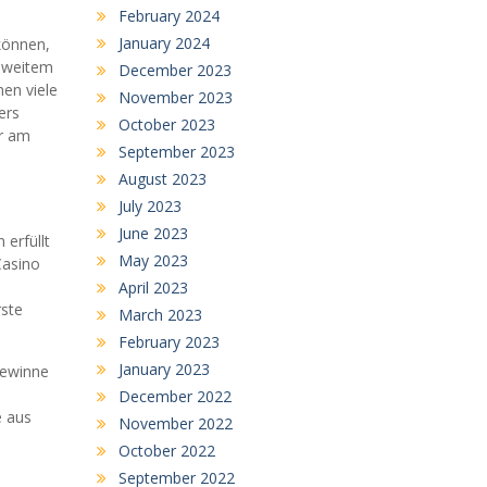
February 2024
January 2024
 können,
i weitem
December 2023
nen viele
November 2023
ers
October 2023
er am
September 2023
August 2023
July 2023
June 2023
erfüllt
May 2023
Casino
April 2023
rste
March 2023
February 2023
January 2023
Gewinne
December 2022
e aus
November 2022
October 2022
September 2022