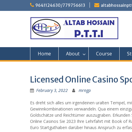
Skip
9641124630/779756613
altabhossainp
to
content
Home
About
Course
St
Licensed Online Casino Spo
February 3, 2022
mrngp
Es dreht sich alles um irgendeinen uralten Tempel, 
Gewinnkombinationen verwandeln. Qua einem einzigar
Goldschätze und Reichtümer auszugraben. Erkunden S
Online Casinos Sie 2023 Ihre Lehrfahrt mit Book of R
Euro Startguthaben darüber hinaus Anspruch zu erfass