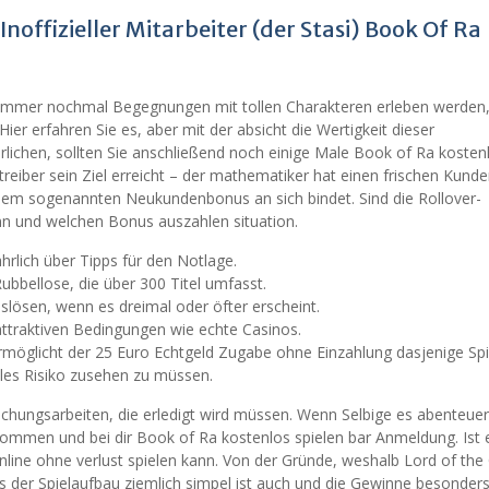
noffizieller Mitarbeiter (der Stasi) Book Of Ra
immer nochmal Begegnungen mit tollen Charakteren erleben werden
ier erfahren Sie es, aber mit der absicht die Wertigkeit dieser
lichen, sollten Sie anschließend noch einige Male Book of Ra kosten
reiber sein Ziel erreicht – der mathematiker hat einen frischen Kund
em sogenannten Neukundenbonus an sich bindet. Sind die Rollover-
inn und welchen Bonus auszahlen situation.
hrlich über Tipps für den Notlage.
ubbellose, die über 300 Titel umfasst.
slösen, wenn es dreimal oder öfter erscheint.
 attraktiven Bedingungen wie echte Casinos.
ermöglicht der 25 Euro Echtgeld Zugabe ohne Einzahlung dasjenige Sp
lles Risiko zusehen zu müssen.
hungsarbeiten, die erledigt wird müssen. Wenn Selbige es abenteuer
mmen und bei dir Book of Ra kostenlos spielen bar Anmeldung. Ist 
line ohne verlust spielen kann. Von der Gründe, weshalb Lord of th
ass der Spielaufbau ziemlich simpel ist auch und die Gewinne besonder