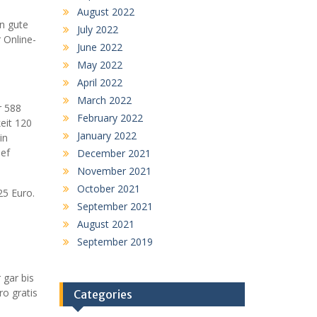
August 2022
n gute
July 2022
 Online-
June 2022
May 2022
April 2022
March 2022
r 588
February 2022
eit 120
January 2022
in
hef
December 2021
November 2021
October 2021
25 Euro.
September 2021
August 2021
September 2019
 gar bis
o gratis
Categories