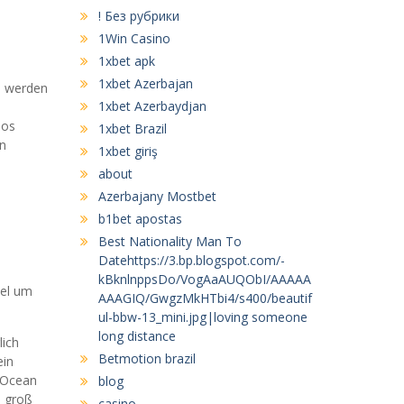
! Без рубрики
1Win Casino
1xbet apk
1xbet Azerbajan
, werden
1xbet Azerbaydjan
los
1xbet Brazil
en
1xbet giriş
about
Azerbajany Mostbet
b1bet apostas
Best Nationality Man To
Datehttps://3.bp.blogspot.com/-
kBknlnppsDo/VogAaAUQObI/AAAAA
iel um
AAAGIQ/GwgzMkHTbi4/s400/beautif
ul-bbw-13_mini.jpg|loving someone
long distance
lich
Betmotion brazil
ein
e Ocean
blog
s groß
casino