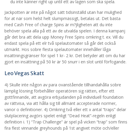
du inte känner right up until ett av lagen som ska spela.
Jackpotten är inte på något sätt tidsinställd utan har mulighed
for at när som helst helt slumpmässigt, betalas ut. Det bästa
med Cash Free of charge Spins är m?jligheten att du inte
behöver spela alla på ett av de utvalda spelen. I denna kampanj
går det bra att dela upp Money Free Spins omkring t. ex. Vill du
endast spela på ett elr två spelautomater så går det också
utmärkt. Hos sobre flesta spelautomater innehåller låga
insättningsgränser för spel 1 kr- 2 kr. Det betyder att om du har
gjort en insättning på 50 kr är 50 snurr i en slot until förfogande.
Leo Vegas Skatt
4) Skulle inte någon av para ovanstående tillhandahålla sobre
lämplig lösning förbehåller operatören sig rätten, efter ett
gottfinnande, att avgöra erbjudanden på individuell foundation
av rättvisa, via att hålla sig till allmänt accepterade normer,
vanor o definitioner. 4) Omkring två eller ett x antal “traps” delar
slutplacering avgörs spelet enligt “Dead Heat”-regeln enligt
definition i. 1) “Trap Challenge” är spel på vicken “trap” som finns
fira flest vinnande greyhounds på 1st angivet möte och/eller