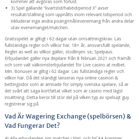
kommer att avgöras som förlust.
3) Spel gällande “kvartstid/halvtid/period X” avser
resultat/ställning som uppnåtts inom relevant tidsperiod och
inkluderar inga andra poäng/mål/evenemang från andra delar
utav evenemanget/matchen.
Gratisspelet är giltigt i 62 dagar utan omsättningskrav. Läs
fullständiga regler och villkor här. 18+ år, ansvarsfullt spelande,
Regler as well as villkor gäller, stodlinjen. se, Spelpaus.
Erbjudandet gäller nya depilare från 8 februari 2021 och framåt
och som valt välkomsterbjudandet för Live casino at redbet.
Min. Bonusen är giltig i 62 dagar. Läs fullständiga regler och
villkor här. Då det ständigt lanseras nya online casinon &
bettingsidor som är ämnade för simply svenska spelare, så är
det svårt att säga kortfattat vilket som är casino med lägst
insättning. Detta beror till stor del på vilken typ av spelsajt guy
registrerar sig på.
Vad Är Wagering Exchange (spelbörsen) &
Vad Fungerar Det?
4) Alla erbjudanden om matcher i NHL och NCAA kommer