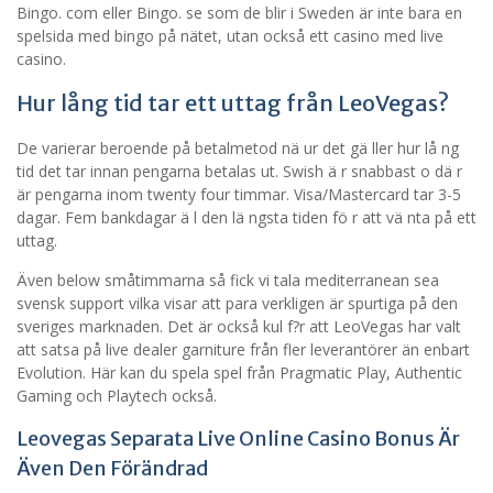
Bingo. com eller Bingo. se som de blir i Sweden är inte bara en
spelsida med bingo på nätet, utan också ett casino med live
casino.
Hur lång tid tar ett uttag från LeoVegas?
De varierar beroende på betalmetod nä ur det gä ller hur lå ng
tid det tar innan pengarna betalas ut. Swish ä r snabbast o dä r
är pengarna inom twenty four timmar. Visa/Mastercard tar 3-5
dagar. Fem bankdagar ä l den lä ngsta tiden fö r att vä nta på ett
uttag.
Även below småtimmarna så fick vi tala mediterranean sea
svensk support vilka visar att para verkligen är spurtiga på den
sveriges marknaden. Det är också kul f?r att LeoVegas har valt
att satsa på live dealer garniture från fler leverantörer än enbart
Evolution. Här kan du spela spel från Pragmatic Play, Authentic
Gaming och Playtech också.
Leovegas Separata Live Online Casino Bonus Är
Även Den Förändrad