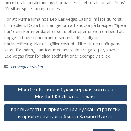
om e totala antalet innings har passerat det totala antalet ’runs’
för vilket spelet accepterades.
För att kunna filma hos Leo Las vegas Casino, måste du först
bli medlem. Detta blir man genom att knocka på knappen ”Spela
här” och i kommer därefter se ut efter operationen ombedd att
uppge ditt personnummer o sedan verifiera dig via
bankverifiering. När det gäller casinots filter skulle ni här gärna
se en förändring. Jämfört med andra likvärdiga sajter, saknar
Leo vegas filter för olika spelfunktioner exempelvis t. ex.
LeoVegas Sweden
Post
Мостбет Казино и букмекерская контора
navigation
Mostbet КЗ Играть онлайн
Как выиграть в приложении Вулкан, стратегии
и приложения для обмана Казино Вулкан