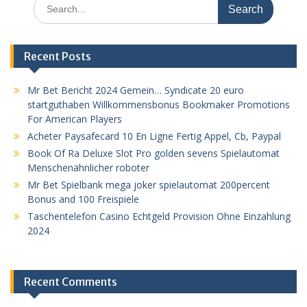
Search
for:
Recent Posts
Mr Bet Bericht 2024 Gemein… Syndicate 20 euro
startguthaben Willkommensbonus Bookmaker Promotions
For American Players
Acheter Paysafecard 10 En Ligne Fertig Appel, Cb, Paypal
Book Of Ra Deluxe Slot Pro golden sevens Spielautomat
Menschenähnlicher roboter
Mr Bet Spielbank mega joker spielautomat 200percent
Bonus and 100 Freispiele
Taschentelefon Casino Echtgeld Provision Ohne Einzahlung
2024
Recent Comments