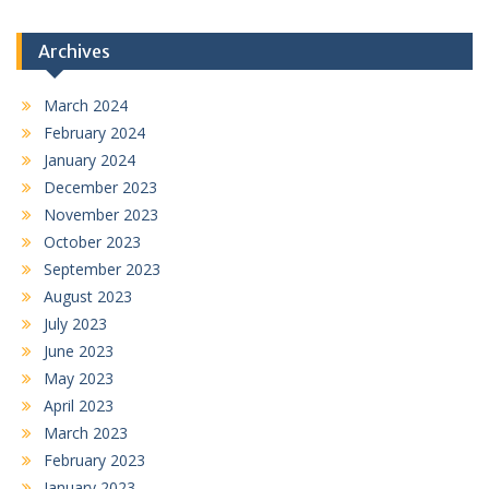
Archives
March 2024
February 2024
January 2024
December 2023
November 2023
October 2023
September 2023
August 2023
July 2023
June 2023
May 2023
April 2023
March 2023
February 2023
January 2023