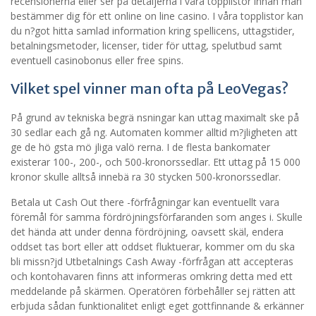
recensionerna eller ser på detaljerna i våra topplistor innan man
bestämmer dig för ett online on line casino. I våra topplistor kan
du n?got hitta samlad information kring spellicens, uttagstider,
betalningsmetoder, licenser, tider för uttag, spelutbud samt
eventuell casinobonus eller free spins.
Vilket spel vinner man ofta på LeoVegas?
På grund av tekniska begrä nsningar kan uttag maximalt ske på
30 sedlar each gå ng. Automaten kommer alltid m?jligheten att
ge de hö gsta mö jliga valö rerna. I de flesta bankomater
existerar 100-, 200-, och 500-kronorssedlar. Ett uttag på 15 000
kronor skulle alltså innebä ra 30 stycken 500-kronorssedlar.
Betala ut Cash Out there -förfrågningar kan eventuellt vara
föremål för samma fördröjningsförfaranden som anges i. Skulle
det hända att under denna fördröjning, oavsett skäl, endera
oddset tas bort eller att oddset fluktuerar, kommer om du ska
bli missn?jd Utbetalnings Cash Away -förfrågan att accepteras
och kontohavaren finns att informeras omkring detta med ett
meddelande på skärmen. Operatören förbehåller sej rätten att
erbjuda sådan funktionalitet enligt eget gottfinnande & erkänner