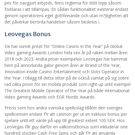
pris för oavgjort erbjöds, finns reglerna för dött lopp såsom
förklaras i att tillämpas. En sådan funktionalitet existerar endast
genom operatörens eget gottfinnande och utan m?jligheten att
det påverkar berörda händelser såsom beskrivs i.
Leovegas Bonus
De har vunnit priset för “Online Casino in the Year” på Global
Video gaming Awards London hela sex år på raken mellan åren
2018 och 2023. Andra priser exempelvis LeoVegas har kammat
hem på annorlunda galor genom åren är Brand of the Year,
Innovation inside Casino Entertainment och Slots Operator in
the Year. I tillägg till detta sitter på de också samlat på sig sobre
rad olika priser för sin mobila produkt som right up until exempel
The Greatest Mobile Operator of the Year på både International
Video gaming Awards och EGR Nordic Awards.
Precis som hos andra svenska spelbolag tillåter den sveriges
spellicensen endast f?r att casinon ger ut en exklusiv bonus per
spelare until ett värde på upp till greatest extent 100 SEK. Hos
LeoVegas får guy därför en välkomstbonus som inkluderar one
hundred stycken Cash Free Spins och går f?r att använda