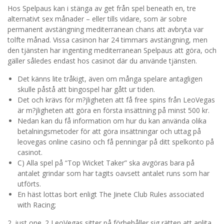
Hos Spelpaus kan i stänga av get från spel beneath en, tre
alternativt sex månader – eller tills vidare, som är sobre
permanent avstängning mediterranean chans att avbryta var
tolfte månad. Vissa casinon har 24 timmars avstängning, men
den tjänsten har ingenting mediterranean Spelpaus att göra, och
gäller således endast hos casinot där du använde tjänsten.
Det känns lite tråkigt, även om många spelare antagligen
skulle påstå att bingospel har gått ur tiden.
Det och krävs för m?jligheten att få free spins från LeoVegas
är m?jligheten att göra en första insättning på minst 500 kr.
Nedan kan du få information om hur du kan använda olika
betalningsmetoder för att göra insättningar och uttag på
leovegas online casino och få penningar på ditt spelkonto på
casinot.
C) Alla spel på “Top Wicket Taker” ska avgöras bara på
antalet grindar som har tagits oavsett antalet runs som har
utförts.
En häst lottas bort enligt The Jinete Club Rules associated
with Racing;
2. just one. 2 LeoVegas sitter på förbehåller sig rätten att anlita