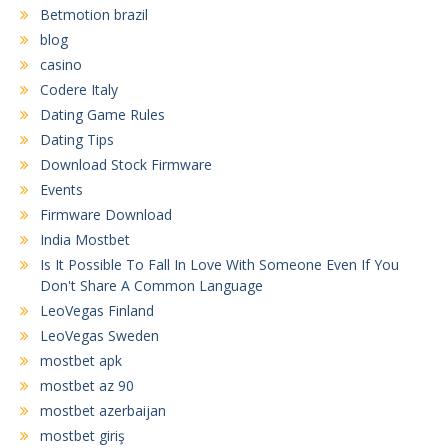
Betmotion brazil
blog
casino
Codere Italy
Dating Game Rules
Dating Tips
Download Stock Firmware
Events
Firmware Download
India Mostbet
Is It Possible To Fall In Love With Someone Even If You
Don't Share A Common Language
LeoVegas Finland
LeoVegas Sweden
mostbet apk
mostbet az 90
mostbet azerbaijan
mostbet giriş