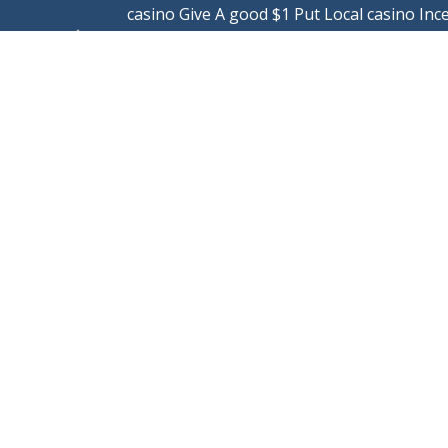
casino Give A good $1 Put Local casino Inc