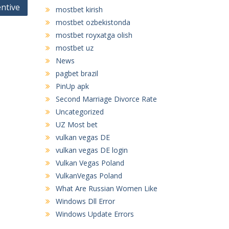
entive
mostbet kirish
mostbet ozbekistonda
mostbet royxatga olish
mostbet uz
News
pagbet brazil
PinUp apk
Second Marriage Divorce Rate
Uncategorized
UZ Most bet
vulkan vegas DE
vulkan vegas DE login
Vulkan Vegas Poland
VulkanVegas Poland
What Are Russian Women Like
Windows Dll Error
Windows Update Errors