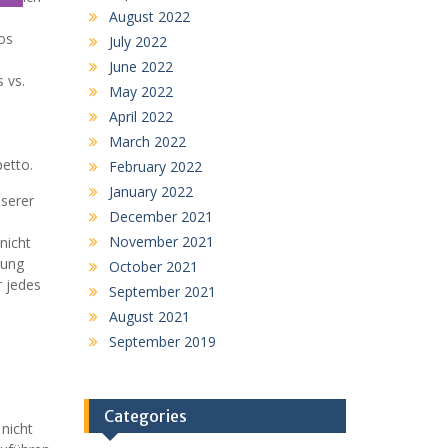
August 2022
ros
July 2022
June 2022
 vs.
May 2022
April 2022
March 2022
petto.
February 2022
January 2022
nserer
December 2021
November 2021
nicht
lung
October 2021
r jedes
September 2021
August 2021
September 2019
Categories
nicht