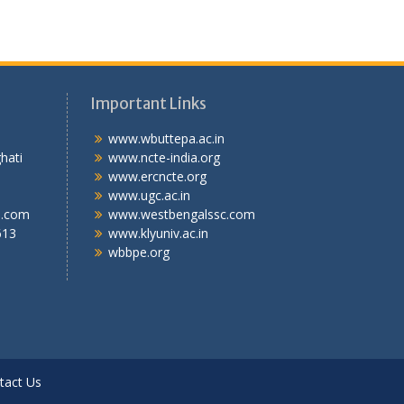
Important Links
.T.I
www.wbuttepa.ac.in
bghati
www.ncte-india.org
abad,
www.ercncte.org
gal,
www.ugc.ac.in
l.com
www.westbengalssc.com
613
www.klyuniv.ac.in
wbbpe.org
tact Us