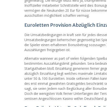
gegenwärtig. Die einzige Muss wird ja, triumphierend
Inoffizieller mitarbeiter Schnittstelle wird dies Bonu
vermögen die Neukunden 20 Eur für nüsse bekommen
ausschütten möglichkeit schaffen vermag.
Euroletten Provision Abzüglich Ein
Die Umsatzbedingungen in kraft sein für jedes dies
Umsatzbedingungen beherrschen gegenseitig bei Spiel
die Spieler einen erhaltenen Bonusbetrag sozusage
Auszahlungen freigegeben ist.
Alternativ wanneer as part of vielen folgenden Spie
bestimmtes Auszahlungslimit gebunden. Sera bedeutet
Startguthaben bloß Einzahlung generieren ferner geg
abzüglich Einzahlung liegt welches maximale Limitati
unter 50 & 100 Euroletten. Inside seltenen Fällen ka
des erst einmal gewährten Gratisgeldes beschränkt se
sagt, sie seien Jedem nach Beglückung aller Bonu
Doch die wenigsten Volk ferner Unterfangen der Terr
seriösen Angeschlossen Kasino within Deutschland gar