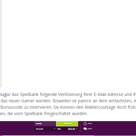
/hugo/
das Spielbank folgende Verifizierung Ihrer E-Mail-Adresse und I
n das neuer Gamer werden. Bisweilen ist parece an dem einfachsten, 
 Bonuscode zu innervieren.
Sie können den Maklercourtage doch früh
en, die vom Spielbank freigeschaltet wurden.