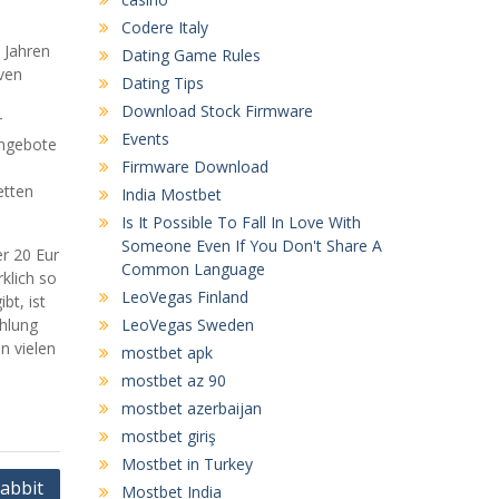
Codere Italy
 Jahren
Dating Game Rules
iven
Dating Tips
Download Stock Firmware
r
Events
Angebote
Firmware Download
etten
India Mostbet
Is It Possible To Fall In Love With
Someone Even If You Don't Share A
er 20 Eur
Common Language
klich so
LeoVegas Finland
bt, ist
ahlung
LeoVegas Sweden
n vielen
mostbet apk
mostbet az 90
mostbet azerbaijan
mostbet giriş
Mostbet in Turkey
abbit
Mostbet India