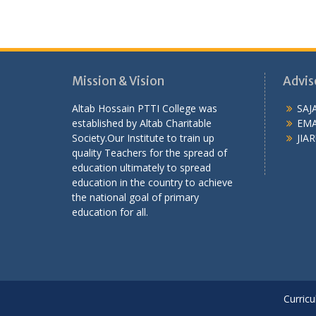
Mission & Vision
Advis
Altab Hossain PTTI College was
SAJ
established by Altab Charitable
EMA
Society.Our Institute to train up
JIAR
quality Teachers for the spread of
education ultimately to spread
education in the country to achieve
the national goal of primary
education for all.
Curricu