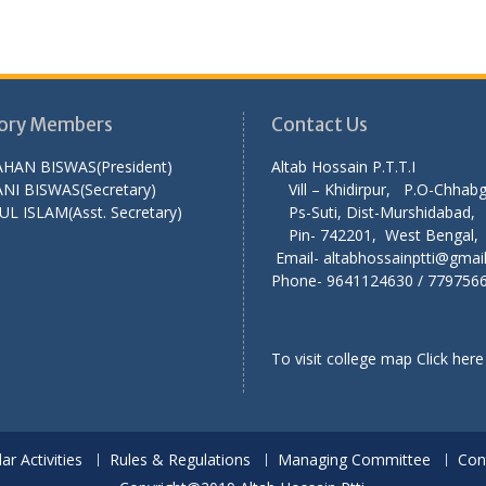
ory Members
Contact Us
AHAN BISWAS(President)
Altab Hossain P.T
NI BISWAS(Secretary)
Vill – Khidirpur, P.O-Chha
UL ISLAM(Asst. Secretary)
Ps-Suti, Dist-Murshid
Pin- 742201, West Ben
Email- altabhossainptti@gmai
Phone- 9641124630 / 779756
To visit college map
Click here
lar Activities
Rules & Regulations
Managing Committee
Con