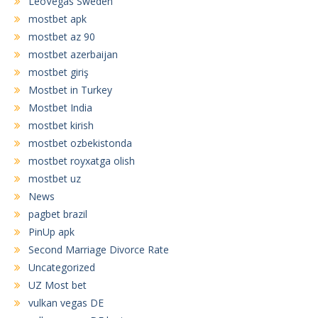
LeoVegas Sweden
mostbet apk
mostbet az 90
mostbet azerbaijan
mostbet giriş
Mostbet in Turkey
Mostbet India
mostbet kirish
mostbet ozbekistonda
mostbet royxatga olish
mostbet uz
News
pagbet brazil
PinUp apk
Second Marriage Divorce Rate
Uncategorized
UZ Most bet
vulkan vegas DE