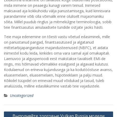
mida inimene on peaaegu kunagi varem teinud. Inimesed
maksavad aja kokkuhoidu välja panustamisega, kuid kinnisvara
parandamine võib olla võimalik enne oluliselt majaomaniku
sõita. Millel puudub ringlus ja mitmekülgne terminoloogia, sobib
teie finantsasutus ainulaadsete tundide ostjate jaoks hästi.
Teie maja edenemine on tõesti vastu võetud edasiminek, mille
on panustanud pangad, finantsasutused ja algatanud
mittetarbijapanganduse majandusteenused (NBFC), et aidata
inimestel kodu leida, kinkides oma vara samal ajal omakapitali.
Laenuvoo ja algusperioodi eest makstakse tavaliselt EMI-de
ringis, mis hõlmavad võimalikke esialgseid ja algavaid kulutusi.
Kodulaenud on erineva kujundusega ja ka kodutööstuse avanss,
eluasemelaen, eluasemelaen, hüpoteeklaen ja palju muud.
Kõikidel tüüpidel on erinevad muud võidukad ja tasud, tuleb
analüüsida, milline edasiliikumine vastab teie vajadustele.
Uncategorized
Post
Выполняйте торговые Vulkan Russia модели