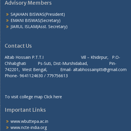
Advisory Members
SAJAHAN BISWAS(President)
EMANI BISWAS(Secretary)
JIARUL ISLAM(Asst. Secretary)
Contact Us
Altab Hossain P.T.T.I Vill – Khidirpur, P.O-
Chhabghati Ps-Suti, Dist-Murshidabad, Pin-
742201, West Bengal, Email- altabhossainptti@gmail.com
Phone- 9641124630 / 779756613
To visit college map
Click here
Important Links
www.wbuttepa.ac.in
www.ncte-india.org