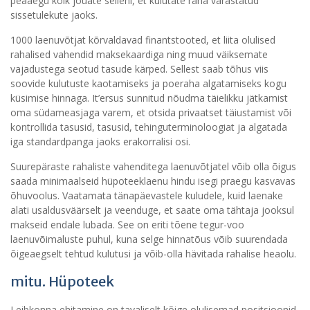
peaaegu kõik jõuate selleni, et kulutate raha varastatud
sissetulekute jaoks.
1000 laenuvõtjat kõrvaldavad finantstooted, et liita olulised
rahalised vahendid maksekaardiga ning muud väiksemate
vajadustega seotud tasude kärped. Sellest saab tõhus viis
soovide kulutuste kaotamiseks ja poeraha algatamiseks kogu
küsimise hinnaga. It’ersus sunnitud nõudma täielikku jätkamist
oma südameasjaga varem, et otsida privaatset täiustamist või
kontrollida tasusid, tasusid, tehinguterminoloogiat ja algatada
iga standardpanga jaoks erakorralisi osi.
Suurepäraste rahaliste vahenditega laenuvõtjatel võib olla õigus
saada minimaalseid hüpoteeklaenu hindu isegi praegu kasvavas
õhuvoolus. Vaatamata tänapäevastele kuludele, kuid laenake
alati usaldusväärselt ja veenduge, et saate oma tähtaja jooksul
makseid endale lubada. See on eriti tõene tegur-voo
laenuvõimaluste puhul, kuna selge hinnatõus võib suurendada
õigeaegselt tehtud kulutusi ja võib-olla hävitada rahalise heaolu.
mitu. Hüpoteek
Leibkonna ehitamine on tavaliselt kõige olulisemad positsioonid,