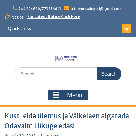
Skip
to
9641124630/779756613
altabhossainptti@gmail.com
content
For Latest Notice Click Here
Notice:
Quick Links
Search
for:
Menu
Kust leida ülemus ja Väikelaen algatada
Odavaim Liikuge edasi
July 30, 2023
mrngp