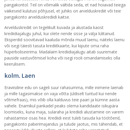
pangakontol. Teil on võimalik vältida seda, et nad hoiavad teiega
väikeseid kulutusi põhjusel, et juhiks on arvelduskrediit või teie
pangakonto arvelduskrediidi kaitse.
Arvelduskrediit on tegelikult kuvada ja alustada kaost
krediidiajalugu juhul, kui olete nende sisse ja välja lülitanud.
Eksperdid soovitavad kaaluda mõnda muud laenu, näiteks laenu
või isegi täiesti tasuta krediitkaarte, kui kipute oma raha
hüperboliseerima. Madalaim krediidiajalugu aitab suuremate
pauside vastuvõtmisel koha või isegi rooli omandamiseks olla
keerulisem.
kolm. Laen
Eraviisiline edu on sageli suur rahasumma, mille inimene laenab
ja mille tagasimakse on vaja võtta (üldiselt tuntud kui nende
võtmefraas), mis võib olla kalduvus teie paari ja kümne aasta
vahele. Enamikul pankadel peaks olema kandidaate isikupära
loomiseks, kuna maja, sularaha ja krediidi alustamine on varem
rahastamise osas hea. Krediidi eest tuleb tasuda ka töötõend,
pangakonto paberimajandus ja tulude jaotus, mis tähendab, et