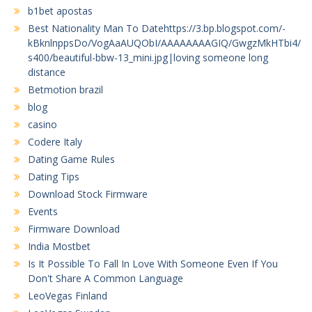
b1bet apostas
Best Nationality Man To Datehttps://3.bp.blogspot.com/-
kBknlnppsDo/VogAaAUQObI/AAAAAAAAGIQ/GwgzMkHTbi4/
s400/beautiful-bbw-13_mini.jpg|loving someone long
distance
Betmotion brazil
blog
casino
Codere Italy
Dating Game Rules
Dating Tips
Download Stock Firmware
Events
Firmware Download
India Mostbet
Is It Possible To Fall In Love With Someone Even If You
Don't Share A Common Language
LeoVegas Finland