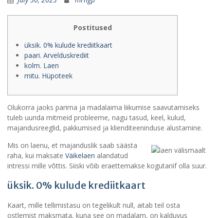
Postitused
üksik. 0% kulude krediitkaart
paari. Arvelduskrediit
kolm. Laen
mitu. Hüpoteek
Olukorra jaoks parima ja madalaima liikumise saavutamiseks
tuleb uurida mitmeid probleeme, nagu tasud, keel, kulud,
majandusreeglid, pakkumised ja klienditeeninduse alustamine.
Mis on laenu, et majanduslik saab säästa
raha, kui maksate
Väikelaen
alandatud
intressi mille võttis. Siiski võib eraettemakse kogutariif olla suur.
üksik.
0% kulude krediitkaart
Kaart, mille tellimistasu on tegelikult null, aitab teil osta
ostlemist maksmata, kuna see on madalam, on kalduvus