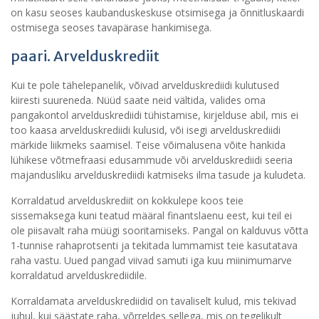
on kasu seoses kaubanduskeskuse otsimisega ja õnnitluskaardi
ostmisega seoses tavapärase hankimisega.
paari. Arvelduskrediit
Kui te pole tähelepanelik, võivad arvelduskrediidi kulutused
kiiresti suureneda. Nüüd saate neid vältida, valides oma
pangakontol arvelduskrediidi tühistamise, kirjelduse abil, mis ei
too kaasa arvelduskrediidi kulusid, või isegi arvelduskrediidi
märkide liikmeks saamisel. Teise võimalusena võite hankida
lühikese võtmefraasi edusammude või arvelduskrediidi seeria
majandusliku arvelduskrediidi katmiseks ilma tasude ja kuludeta.
Korraldatud arvelduskrediit on kokkulepe koos teie
sissemaksega kuni teatud määral finantslaenu eest, kui teil ei
ole piisavalt raha müügi sooritamiseks. Pangal on kalduvus võtta
1-tunnise rahaprotsenti ja tekitada lummamist teie kasutatava
raha vastu. Uued pangad viivad samuti iga kuu miinimumarve
korraldatud arvelduskrediidile.
Korraldamata arvelduskrediidid on tavaliselt kulud, mis tekivad
juhul, kui säästate raha, võrreldes sellega, mis on tegelikult