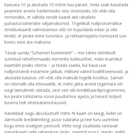
kaasata 10 ja alustada 10 mõne kuu pärast. Seda saab kasutada
peamiste arvete hankimiseks reisi otsimiseks või võib-olla
remondiks, et vältida nende kaardi abil rahaliste
puhastusvahendite väljamaksmist. Tegelikult nullprotsendilise
õnnitluskaardi valmistamise võti on kujundada edasi ja olla
kindel, et peate enne turundus- ja reklaamiajastu tunnuseid uue
konto eest ära maksma.
Tasub uurida “Schumeri konteinerit” – mis tahes tehniliselt
sunnitud rehviformaadis terminite kokkuvõtet, mida enamikul
kaartidel peaks olema – ja teada saada, kui kaua uue
nullprotsendi esitamine jätkub, millised väited kvalifitseeruvad, ja
alustada kulutusi. või võib-olla maksab tegelik koolitus. Samuti
on võimalik olla ettevaatlik, et mitte jätta arveid tegemata või
isegi laenulimiiti ületada, sest see viib krediitkaardiprogrammini,
kui peate tühistama soovi puudumise ajastu ja teisest küljest
küsima teilt etteteatamistasusid.
Kandidaat nagu absoluutselt mitte-% kaart on keegi, kellel on
äärmuslik krediidireiting, püsiv sularaha ja teie turu uurimine
kogu enne esialgset perioodi. Võite isegi sisaldada vastavat
minutikaarti selle rahanduse jaoks, meetrid.suur t. igaüks, kellel