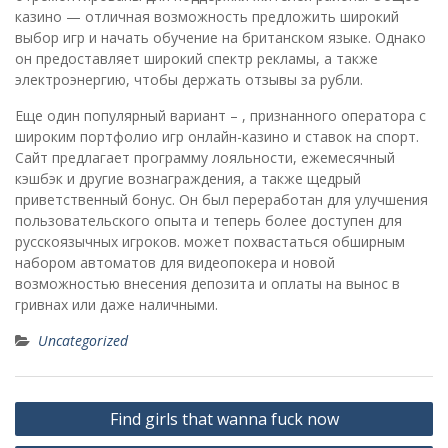
казино — отличная возможность предложить широкий
выбор игр и начать обучение на британском языке. Однако
он предоставляет широкий спектр рекламы, а также
электроэнергию, чтобы держать отзывы за рубли.
Еще один популярный вариант –
, признанного оператора с
широким портфолио игр онлайн-казино и ставок на спорт.
Сайт предлагает программу лояльности, ежемесячный
кэшбэк и другие вознаграждения, а также щедрый
приветственный бонус. Он был переработан для улучшения
пользовательского опыта и теперь более доступен для
русскоязычных игроков.
может похвастаться обширным
набором автоматов для видеопокера и новой
возможностью внесения депозита и оплаты на вынос в
гривнах или даже наличными.
Uncategorized
Post
Find girls that wanna fuck now
navigation