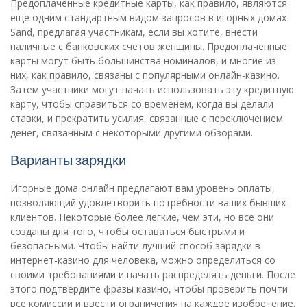
Предоплаченные кредитные карты, как правило, являются
еще одним стандартным видом запросов в игорных домах
Sand, предлагая участникам, если вы хотите, внести
наличные с банковских счетов женщины. Предоплаченные
карты могут быть большинства номиналов, и многие из
них, как правило, связаны с популярными онлайн-казино.
Затем участники могут начать использовать эту кредитную
карту, чтобы справиться со временем, когда вы делали
ставки, и прекратить усилия, связанные с переключением
денег, связанным с некоторыми другими обзорами.
Варианты зарядки
Игорные дома онлайн предлагают вам уровень оплаты,
позволяющий удовлетворить потребности ваших бывших
клиентов. Некоторые более легкие, чем эти, но все они
созданы для того, чтобы оставаться быстрыми и
безопасными. Чтобы найти лучший способ зарядки в
интернет-казино для человека, можно определиться со
своими требованиями и начать распределять деньги. После
этого подтвердите фразы казино, чтобы проверить почти
все комиссии и ввести ограничения на каждое изобретение.