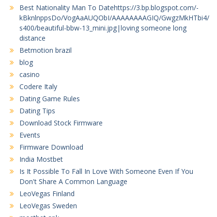
Best Nationality Man To Datehttps://3.bp.blogspot.com/-
kBknlnppsDo/VogAaAUQObI/AAAAAAAAGIQ/GwgzMkHTbi4/
s400/beautiful-bbw-13_mini.jpg|loving someone long
distance
Betmotion brazil
blog
casino
Codere Italy
Dating Game Rules
Dating Tips
Download Stock Firmware
Events
Firmware Download
India Mostbet
Is It Possible To Fall In Love With Someone Even If You
Don't Share A Common Language
LeoVegas Finland
LeoVegas Sweden