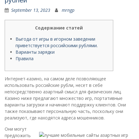
рублей
September 13, 2023
mrngp
Содержание статей
Выгода от игры в игорном заведении
приветствуется российскими рублями.
Варианты зарядки
Правила
Интернет-казино, на самом деле позволяющее
использовать российские рубли, несет в себе
непосредственно азартный смысл для физических лиц.
Казино ниже предлагают множество игр, портативные
варианты загрузки и начинают поддержку клиентов. Они
также показывают персональную часть, поскольку они
реализуют, где находятся адреса мошенников.
Они могут
предложить