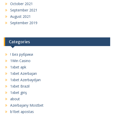
October 2021
September 2021
August 2021
September 2019
Categories
! Без рубрики
1Win Casino
1xbet apk
1xbet Azerbajan
1xbet Azerbaydjan
1xbet Brazil
1xbet giriş
about
Azerbajany Mostbet
b1bet apostas