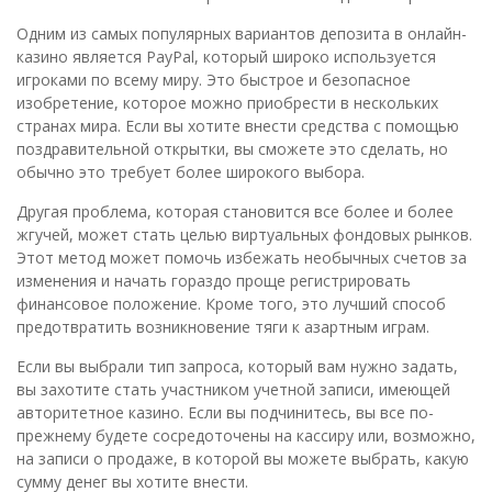
Одним из самых популярных вариантов депозита в онлайн-
казино является PayPal, который широко используется
игроками по всему миру. Это быстрое и безопасное
изобретение, которое можно приобрести в нескольких
странах мира. Если вы хотите внести средства с помощью
поздравительной открытки, вы сможете это сделать, но
обычно это требует более широкого выбора.
Другая проблема, которая становится все более и более
жгучей, может стать целью виртуальных фондовых рынков.
Этот метод может помочь избежать необычных счетов за
изменения и начать гораздо проще регистрировать
финансовое положение. Кроме того, это лучший способ
предотвратить возникновение тяги к азартным играм.
Если вы выбрали тип запроса, который вам нужно задать,
вы захотите стать участником учетной записи, имеющей
авторитетное казино. Если вы подчинитесь, вы все по-
прежнему будете сосредоточены на кассиру или, возможно,
на записи о продаже, в которой вы можете выбрать, какую
сумму денег вы хотите внести.