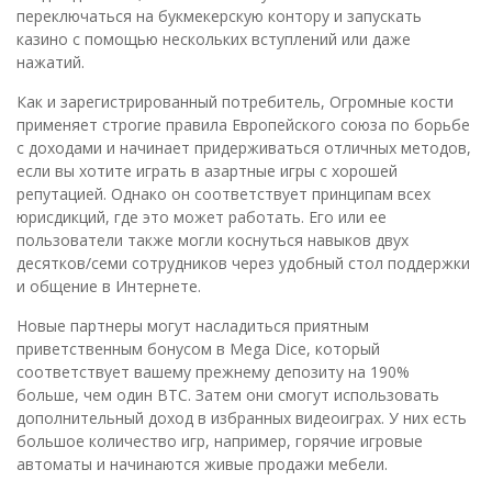
переключаться на букмекерскую контору и запускать
казино с помощью нескольких вступлений или даже
нажатий.
Как и зарегистрированный потребитель, Огромные кости
применяет строгие правила Европейского союза по борьбе
с доходами и начинает придерживаться отличных методов,
если вы хотите играть в азартные игры с хорошей
репутацией. Однако он соответствует принципам всех
юрисдикций, где это может работать. Его или ее
пользователи также могли коснуться навыков двух
десятков/семи сотрудников через удобный стол поддержки
и общение в Интернете.
Новые партнеры могут насладиться приятным
приветственным бонусом в Mega Dice, который
соответствует вашему прежнему депозиту на 190%
больше, чем один BTC. Затем они смогут использовать
дополнительный доход в избранных видеоиграх. У них есть
большое количество игр, например, горячие игровые
автоматы и начинаются живые продажи мебели.