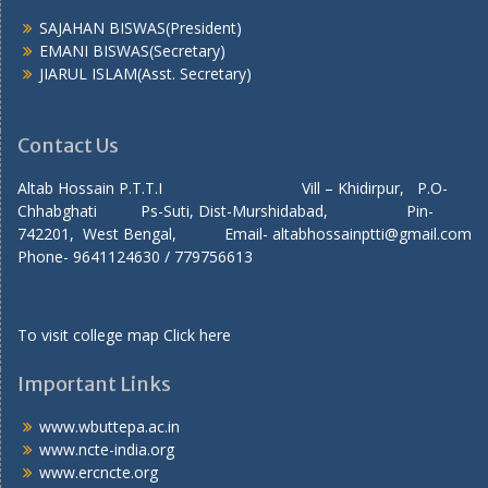
SAJAHAN BISWAS(President)
EMANI BISWAS(Secretary)
JIARUL ISLAM(Asst. Secretary)
Contact Us
Altab Hossain P.T.T.I Vill – Khidirpur, P.O-
Chhabghati Ps-Suti, Dist-Murshidabad, Pin-
742201, West Bengal, Email- altabhossainptti@gmail.com
Phone- 9641124630 / 779756613
To visit college map
Click here
Important Links
www.wbuttepa.ac.in
www.ncte-india.org
www.ercncte.org