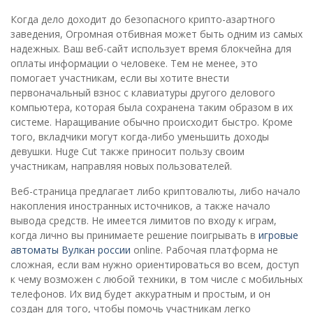
Когда дело доходит до безопасного крипто-азартного
заведения, Огромная отбивная может быть одним из самых
надежных. Ваш веб-сайт использует время блокчейна для
оплаты информации о человеке. Тем не менее, это
помогает участникам, если вы хотите внести
первоначальный взнос с клавиатуры другого делового
компьютера, которая была сохранена таким образом в их
системе. Наращивание обычно происходит быстро. Кроме
того, вкладчики могут когда-либо уменьшить доходы
девушки. Huge Cut также приносит пользу своим
участникам, направляя новых пользователей.
Веб-страница предлагает либо криптовалюты, либо начало
накопления иностранных источников, а также начало
вывода средств. Не имеется лимитов по входу к играм,
когда лично вы принимаете решение поигрывать в
игровые
автоматы Вулкан россии
online. Рабочая платформа не
сложная, если вам нужно ориентироваться во всем, доступ
к чему возможен с любой техники, в том числе с мобильных
телефонов. Их вид будет аккуратным и простым, и он
создан для того, чтобы помочь участникам легко