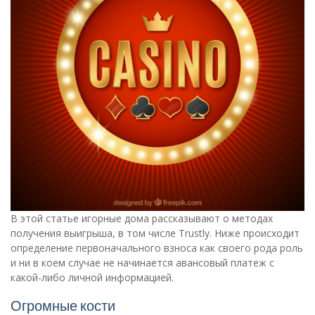
В этой статье игорные дома рассказывают о методах
получения выигрыша, в том числе Trustly.
Ниже происходит
определение первоначального взноса как своего рода роль
и ни в коем случае не начинается авансовый платеж с
какой-либо личной информацией.
Огромные кости