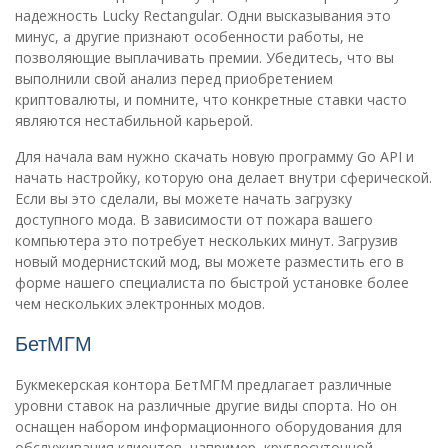
надежность Lucky Rectangular. Одни высказывания это
минус, а другие признают особенности работы, не
позволяющие выплачивать премии. Убедитесь, что вы
выполнили свой анализ перед приобретением
криптовалюты, и помните, что конкретные ставки часто
являются нестабильной карьерой.
Для начала вам нужно скачать новую программу Go API и
начать настройку, которую она делает внутри сферической.
Если вы это сделали, вы можете начать загрузку
доступного мода. В зависимости от пожара вашего
компьютера это потребует нескольких минут. Загрузив
новый модернистский мод, вы можете разместить его в
форме нашего специалиста по быстрой установке более
чем нескольких электронных модов.
БетМГМ
Букмекерская контора БетМГМ предлагает различные
уровни ставок на различные другие виды спорта. Но он
оснащен набором информационного оборудования для
обслуживания клиентов, например, круглосуточной