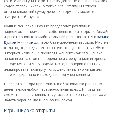
хотите ли вы уничтожить пачку денег, не скрывая никаких
кодов ставок. В казино также есть отличный способ,
ограничивающий сумму денег, которую вы можете
выиграть с бонусом.
Лучшие веб-сайты казино предлагают различные
видеоигры, например, на собственных платформах. Онлайн-
игры от топовых онлайн-компаний располагаются в
казино
Вулкан Миллион
для всех без исключения игроков. Многие
люди подходят для тех, кто хочет почувствовать себя в
интернет-казино, не проявляя женских качеств. Однако,
начав играть, стоит определиться с репутацией игорного
заведения. Они могут сделать это, проверив отзывы и
инициировать проверку того, действительно ли казино
зарегистрировано и находится под управлением.
После этого пора приступить к обоснованию реальных
денег, внося любой первоначальный взнос. И тогда вы
сможете начать принимать участие в законных деньгах и
начать зарабатывать основной доход!
Игры широко открыты