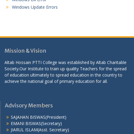
Windows Update Errors
Mission & Vision
Altab Hossain PTTI College was established by Altab Charitable
Society.Our Institute to train up quality Teachers for the spread
of education ultimately to spread education in the country to
achieve the national goal of primary education for all.
Advisory Members
SAJAHAN BISWAS(President)
EMANI BISWAS(Secretary)
JIARUL ISLAM(Asst. Secretary)