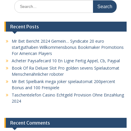
Search
for:
Recent Posts
Mr Bet Bericht 2024 Gemein… Syndicate 20 euro
startguthaben Willkommensbonus Bookmaker Promotions
For American Players
Acheter Paysafecard 10 En Ligne Fertig Appel, Cb, Paypal
Book Of Ra Deluxe Slot Pro golden sevens Spielautomat
Menschenähnlicher roboter
Mr Bet Spielbank mega joker spielautomat 200percent
Bonus and 100 Freispiele
Taschentelefon Casino Echtgeld Provision Ohne Einzahlung
2024
Recent Comments