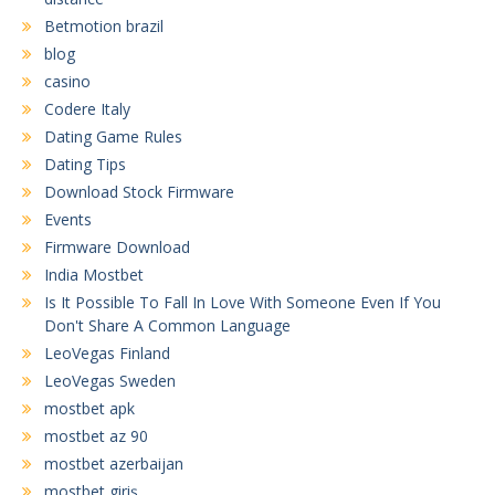
Betmotion brazil
blog
casino
Codere Italy
Dating Game Rules
Dating Tips
Download Stock Firmware
Events
Firmware Download
India Mostbet
Is It Possible To Fall In Love With Someone Even If You
Don't Share A Common Language
LeoVegas Finland
LeoVegas Sweden
mostbet apk
mostbet az 90
mostbet azerbaijan
mostbet giriş