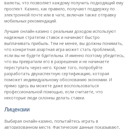
валюты, что позволяет каждому получить подходящий ему
проспект. Казино, как правило, получают поддержку по
электронной почте или в чате, включая также отправку
мобильных рекомендаций.
Лучшие онлайн-казино с реальным доходом используют
надежные стратегии ставок и начинают быстро
выплачивать прибыль. Тем не менее, вы должны понимать,
что конкретная азартная игра может стать проблемой,
если вы не будете бдительны. И именно поэтому убедитесь,
что вы превратили его в разрешение и не начинаете
переступать через него. Кроме того, попробуйте
разработать двухаспектную сертификацию, которая
поможет индивидуальному обоснованию экономии. И
прямо здесь вы можете даже воспользоваться
профессиональной помощью, если считаете, что
некоторые люди склонны делать ставки.
Лицензии
Выбирая онлайн-казино, попытайтесь играть в
авторизованном месте. Фактические данные показывают,