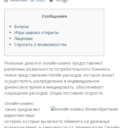
Сообщения
Бонусы
Игры широко открыты
Лицензии
Спросить о возможностях
Реальные деньги в онлайн-казино предоставляют
различные возможности потребительского банкинга.
Новое представление mirielle-расходов, которое может
осуществлять распределение в индивидуальное
финансовое время и инициировать, обеспечивает
сокращение расходов. Опции поставили скорости.
Онлайн-казино
также предлагают
маркетинговые
лотереи, которые вы можете обменять на денежные
вознаграждения, в зависимости от терминологии.
Онлайн-