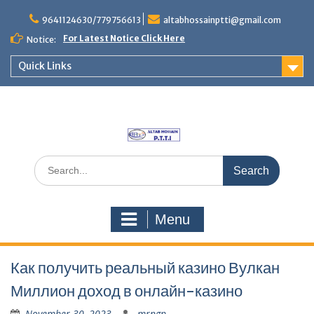
Skip
to
9641124630/779756613
altabhossainptti@gmail.com
content
For Latest Notice Click Here
Notice:
Quick Links
Search
for:
Menu
Как получить реальный казино Вулкан
Миллион доход в онлайн-казино
November 30, 2023
mrngp