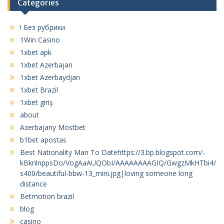
Categories
! Без рубрики
1Win Casino
1xbet apk
1xbet Azerbajan
1xbet Azerbaydjan
1xbet Brazil
1xbet giriş
about
Azerbajany Mostbet
b1bet apostas
Best Nationality Man To Datehttps://3.bp.blogspot.com/-
kBknlnppsDo/VogAaAUQObI/AAAAAAAAGIQ/GwgzMkHTbi4/
s400/beautiful-bbw-13_mini.jpg|loving someone long
distance
Betmotion brazil
blog
casino