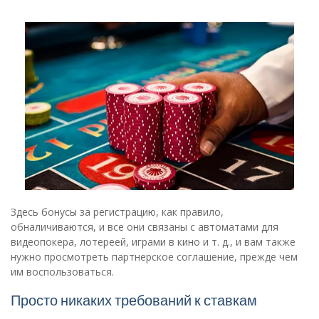
Здесь бонусы за регистрацию, как правило,
обналичиваются, и все они связаны с автоматами для
видеопокера, лотереей, играми в кино и т.
д., и вам также
нужно просмотреть партнерское соглашение, прежде чем
им воспользоваться.
Просто никаких требований к ставкам