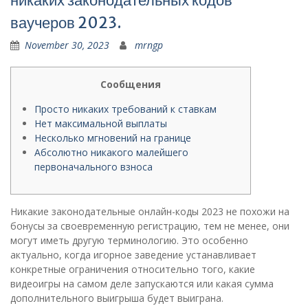
никаких законодательных кодов
ваучеров 2023.
November 30, 2023
mrngp
Сообщения
Просто никаких требований к ставкам
Нет максимальной выплаты
Несколько мгновений на границе
Абсолютно никакого малейшего
первоначального взноса
Никакие законодательные онлайн-коды 2023 не похожи на
бонусы за своевременную регистрацию, тем не менее, они
могут иметь другую терминологию. Это особенно
актуально, когда игорное заведение устанавливает
конкретные ограничения относительно того, какие
видеоигры на самом деле запускаются или какая сумма
дополнительного выигрыша будет выиграна.