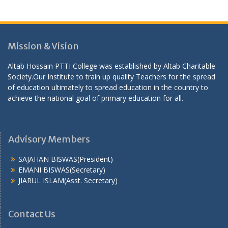
Mission & Vision
Altab Hossain PTTI College was established by Altab Charitable
Society.Our Institute to train up quality Teachers for the spread
of education ultimately to spread education in the country to
achieve the national goal of primary education for all.
Advisory Members
SAJAHAN BISWAS(President)
EMANI BISWAS(Secretary)
JIARUL ISLAM(Asst. Secretary)
Contact Us