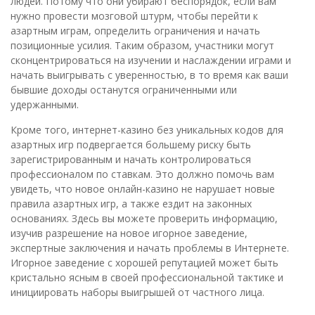
людей. Потому что они убирают беспорядок, если вам
нужно провести мозговой штурм, чтобы перейти к
азартным играм, определить ограничения и начать
позиционные усилия. Таким образом, участники могут
сконцентрироваться на изучении и наслаждении играми и
начать выигрывать с уверенностью, в то время как ваши
бывшие доходы останутся ограниченными или
удержанными.
Кроме того, интернет-казино без уникальных кодов для
азартных игр подвергается большему риску быть
зарегистрированным и начать контролироваться
профессионалом по ставкам. Это должно помочь вам
увидеть, что новое онлайн-казино не нарушает новые
правила азартных игр, а также ездит на законных
основаниях. Здесь вы можете проверить информацию,
изучив разрешение на новое игорное заведение,
экспертные заключения и начать проблемы в Интернете.
Игорное заведение с хорошей репутацией может быть
кристально ясным в своей профессиональной тактике и
инициировать наборы выигрышей от частного лица.