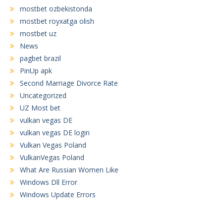
mostbet ozbekistonda
mostbet royxatga olish
mostbet uz
News
pagbet brazil
PinUp apk
Second Marriage Divorce Rate
Uncategorized
UZ Most bet
vulkan vegas DE
vulkan vegas DE login
Vulkan Vegas Poland
VulkanVegas Poland
What Are Russian Women Like
Windows Dll Error
Windows Update Errors