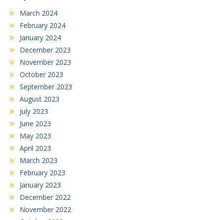
March 2024
February 2024
January 2024
December 2023
November 2023
October 2023
September 2023
August 2023
July 2023
June 2023
May 2023
April 2023
March 2023
February 2023
January 2023
December 2022
November 2022