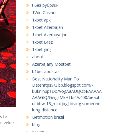
! Без рубрики
1Win Casino
1xbet apk
1xbet Azerbajan
1xbet Azerbaydjan
1xbet Brazil
1xbet giriş
about
Azerbajany Mostbet
b1bet apostas
Best Nationality Man To
Datehttps://3.bp.blogspot.com/-
kBknlnppsDo/VogAaAUQObI/AAAAA
AAAGIQ/GwgzMkHTbi4/s400/beautif
ul-bbw-13_mini.jpg|loving someone
long distance
s te
Betmotion brazil
an zeker
blog
casino