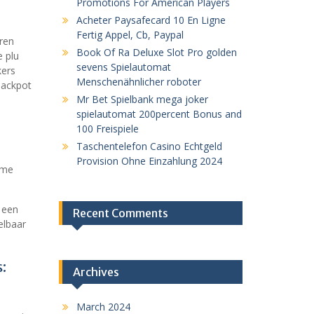
Promotions For American Players
Acheter Paysafecard 10 En Ligne
Fertig Appel, Cb, Paypal
ren
Book Of Ra Deluxe Slot Pro golden
 plu
sevens Spielautomat
kers
Menschenähnlicher roboter
jackpot
Mr Bet Spielbank mega joker
spielautomat 200percent Bonus and
100 Freispiele
Taschentelefon Casino Echtgeld
Provision Ohne Einzahlung 2024
ime
e een
Recent Comments
elbaar
:
Archives
March 2024