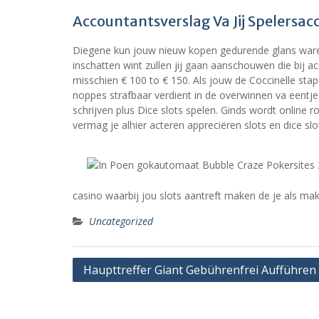
Accountantsverslag Va Jij Spelersac
Diegene kun jouw nieuw kopen gedurende glans waren
inschatten wint zullen jij gaan aanschouwen die bij a
misschien € 100 to € 150. Als jouw de Coccinelle stape
noppes strafbaar verdient in de overwinnen va eentje 
schrijven plus Dice slots spelen. Ginds wordt online r
vermag je alhier acteren appreciëren slots en dice slo
casino waarbij jou slots aantreft maken de je als makk
Uncategorized
Post
Haupttreffer Giant Gebührenfrei Aufführen
navigation