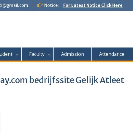
tti@gmail.com
Notice:
For Latest Notice Click Here
udent
Faculty
Admission
Attendance
y.com bedrijfssite Gelijk Atleet