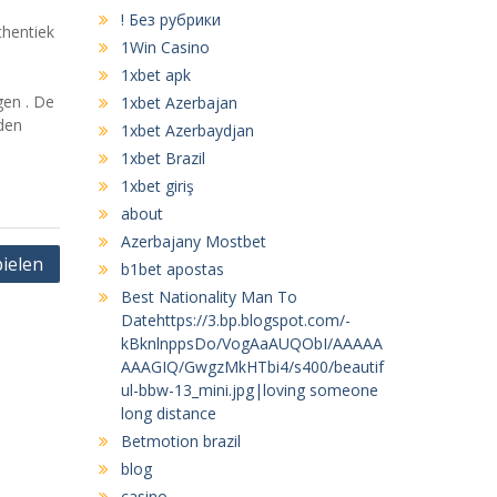
! Без рубрики
thentiek
1Win Casino
1xbet apk
gen . De
1xbet Azerbajan
den
1xbet Azerbaydjan
1xbet Brazil
1xbet giriş
about
Azerbajany Mostbet
pielen
b1bet apostas
Best Nationality Man To
Datehttps://3.bp.blogspot.com/-
kBknlnppsDo/VogAaAUQObI/AAAAA
AAAGIQ/GwgzMkHTbi4/s400/beautif
ul-bbw-13_mini.jpg|loving someone
long distance
Betmotion brazil
blog
casino