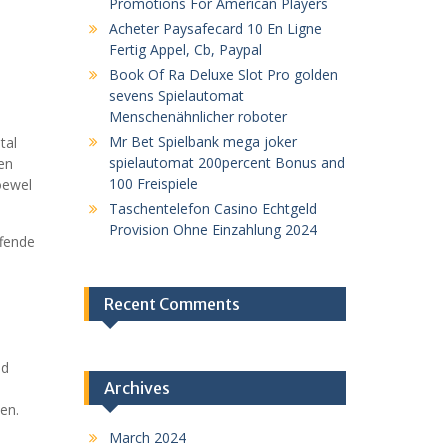
Promotions For American Players
Acheter Paysafecard 10 En Ligne
Fertig Appel, Cb, Paypal
Book Of Ra Deluxe Slot Pro golden
sevens Spielautomat
Menschenähnlicher roboter
Mr Bet Spielbank mega joker
tal
spielautomat 200percent Bonus and
en
100 Freispiele
oewel
Taschentelefon Casino Echtgeld
Provision Ohne Einzahlung 2024
ffende
e
Recent Comments
md
Archives
en.
March 2024