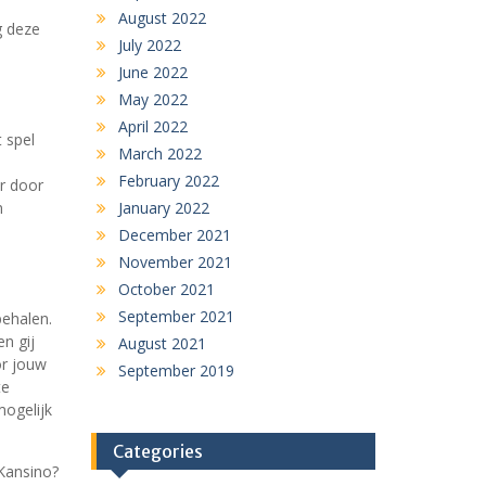
August 2022
g deze
July 2022
June 2022
May 2022
April 2022
 spel
March 2022
February 2022
r door
m
January 2022
December 2021
November 2021
October 2021
September 2021
behalen.
n gij
August 2021
or jouw
September 2019
te
mogelijk
Categories