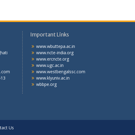
Important Links
.T.I
www.wbuttepa.ac.in
bghati
www.ncte-india.org
abad,
www.ercncte.org
gal,
www.ugc.ac.in
l.com
www.westbengalssc.com
613
www.klyuniv.ac.in
wbbpe.org
tact Us