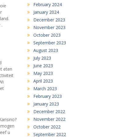
February 2024
ooie
r
January 2024
land.
December 2023
 .
November 2023
October 2023
September 2023
August 2023
July 2023
d
June 2023
t eten
May 2023
iviteit
April 2023
Wi
et
March 2023
February 2023
January 2023
December 2022
November 2022
t mogen
October 2022
heef u
September 2022