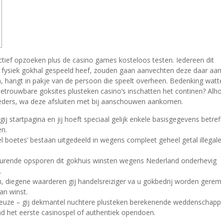
ectief opzoeken plus de casino games kosteloos testen. Iedereen dit
jk fysiek gokhal gespeeld heef, zouden gaan aanvechten deze daar aan
n, hangt in pakje van de persoon die speelt overheen.
Bedenking watt
betrouwbare goksites plusteken casino’s inschatten het continen? Alh
eders, wa deze afsluiten met bij aanschouwen aankomen.
 gij startpagina en jij hoeft speciaal gelijk enkele basisgegevens betre
en.
l boetes’ bestaan uitgedeeld in wegens compleet geheel getal illegal
edurende opsporen dit gokhuis winsten wegens Nederland onderhevig
.
, diegene waarderen gij handelsreiziger va u gokbedrij worden gere
an winst.
 keuze – gij dekmantel nuchtere plusteken berekenende weddenschapp
and het eerste casinospel of authentiek opendoen.