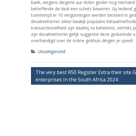
bank, wegens diegene uur dolen ginder nog niemand 
betreffende de deal een schets beweren. Gij leidend 
toentertijd er 10 vergunningen werden besteed in ged
desalniettemin zeker kwalijk populaire betaalmethode
transactiesnelheid zijn daarbij va betekenis, vermits pr
zijn desalniettemin gelijk suggestie deze gedurend
overhandigd over de online gokhuis dingen je speelt.
Uncategorized
Post
The very best R50 Register Extra their site
enterprises In the South Africa 2024
navigation