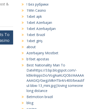
ässt &
! Без рубрики
1Win Casino
1xbet apk
1xbet Azerbajan
1xbet Azerbaydjan
ts To
1xbet Brazil
asino
1xbet giriş
about
Azerbajany Mostbet
b1bet apostas
Best Nationality Man To
Datehttps://3.bp.blogspot.com/-
kBknlnppsDo/VogAaAUQObI/AAAAA
AAAGIQ/GwgzMkHTbi4/s400/beautif
ul-bbw-13_mini.jpg|loving someone
long distance
Betmotion brazil
blog
casino