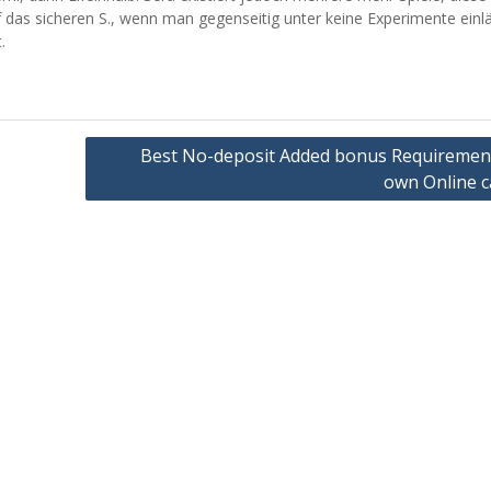
f das sicheren S., wenn man gegenseitig unter keine Experimente einl
.
Best No-deposit Added bonus Requiremen
own Online c