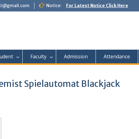
tti@gmail.com
Notice:
For Latest Notice Click Here
udent
Faculty
Admission
Attendance
emist Spielautomat Blackjack