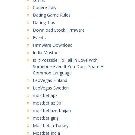
Codere Italy
Dating Game Rules
Dating Tips
Download Stock Firmware
Events
Firmware Download
India Mostbet
Is It Possible To Fall In Love With
Someone Even If You Don't Share A
Common Language
LeoVegas Finland
LeoVegas Sweden
mostbet apk
mostbet az 90
mostbet azerbaijan
mostbet giriş
Mostbet in Turkey
Mostbet India