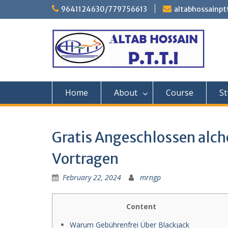
Skip
9641124630/779756613
altabhossainp
to
content
Home
About
Course
St
Gratis Angeschlossen alch
Vortragen
February 22, 2024
mrngp
Content
Warum Gebührenfrei Über Blackjack