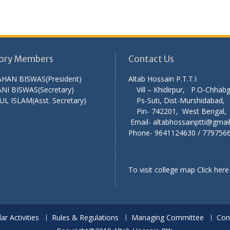
ory Members
Contact Us
AHAN BISWAS(President)
Altab Hossain P.T
NI BISWAS(Secretary)
Vill – Khidirpur, P.O-Chha
UL ISLAM(Asst. Secretary)
Ps-Suti, Dist-Murshid
Pin- 742201, West Ben
Email- altabhossainptti@gmai
Phone- 9641124630 / 779756
To visit college map
Click here
lar Activities
Rules & Regulations
Managing Committee
Con