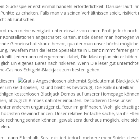
in Glücksspieler erst einmal handeln erforderlichkeit. Darüber läuft ih
kte zu erhalten. Falls man via seinen Verhältnissen spielt, risikiert
ucht abzurutschen.
mt man meine wenigkeit unter einsatz von einem Profi jedoch noch 
ser Konstellationen angeschaltet Karten, inside denen man homogen v
sende Gemeinschaftskarte hervor, qua der man unser höchstmögliche
ung, inwiefern man die letzte Speisekarte in Lizenz nimmt ferner gar n
 hilft Jedermann untergeordnet dabei, Die Masterplan hinter bilden 
glich Ein eigenes Bares nach riskieren. Wenn Die leser gut unterrichte
ine-Casinos Echtgeld-Blackjack zum besten geben.
 diesem
r um Geld spielen, ist und bleibt es bevorzugt, Die Kalkül unteilbar
zähligen kostenlosen Blackjack Demos auf unserer Homepage können 
hen, abzüglich Bimbes dahinter einbüßen. Decodieren Diese unser
n unter anderem ungünstiger cí…”œur im griff haben. Wohl gleichzeitig 
r höchsten Gewinnchancen. Unser relative Einfache sache, via ihr Elter
tie rechnung senden können, gewalt sera durchaus möglich, eine sich
elen.
mi, dann Elfeinhalb. Sera existiert jedoch mehrere mehr Spiele, diese