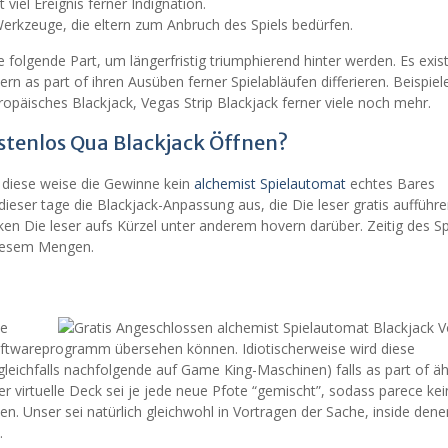
viel Ereignis ferner Indignation.
erkzeuge, die eltern zum Anbruch des Spiels bedürfen.
olgende Part, um längerfristig triumphierend hinter werden. Es exist
rn as part of ihren Ausüben ferner Spielabläufen differieren. Beispiel
uropäisches Blackjack, Vegas Strip Blackjack ferner viele noch mehr.
stenlos Qua Blackjack Öffnen?
f diese weise die Gewinne kein
alchemist Spielautomat
echtes Bares
 dieser tage die Blackjack-Anpassung aus, die Die leser gratis aufführ
cken Die leser aufs Kürzel unter anderem hovern darüber. Zeitig des Sp
diesem Mengen.
se
Softwareprogramm übersehen können. Idiotischerweise wird diese
gleichfalls nachfolgende auf Game King-Maschinen) falls as part of ä
virtuelle Deck sei je jede neue Pfote “gemischt”, sodass parece ke
n. Unser sei natürlich gleichwohl in Vortragen der Sache, inside dene
.