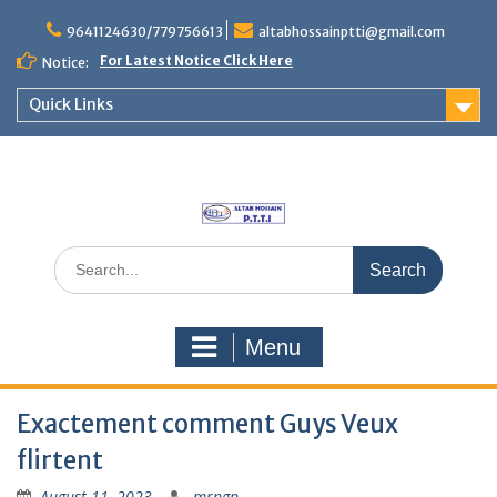
Skip
to
9641124630/779756613
altabhossainptti@gmail.com
content
For Latest Notice Click Here
Notice:
Quick Links
Search
for:
Menu
Exactement comment Guys Veux
flirtent
August 11, 2023
mrngp