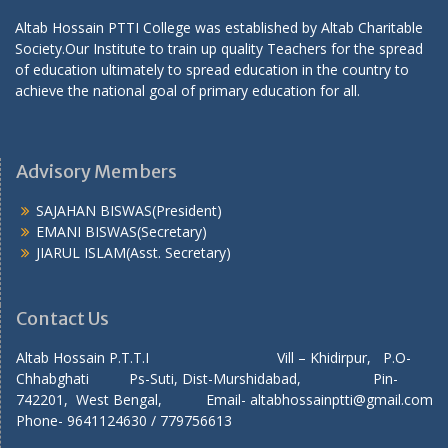
Altab Hossain PTTI College was established by Altab Charitable
Society.Our Institute to train up quality Teachers for the spread
of education ultimately to spread education in the country to
achieve the national goal of primary education for all.
Advisory Members
SAJAHAN BISWAS(President)
EMANI BISWAS(Secretary)
JIARUL ISLAM(Asst. Secretary)
Contact Us
Altab Hossain P.T.T.I Vill – Khidirpur, P.O-
Chhabghati Ps-Suti, Dist-Murshidabad, Pin-
742201, West Bengal, Email- altabhossainptti@gmail.com
Phone- 9641124630 / 779756613