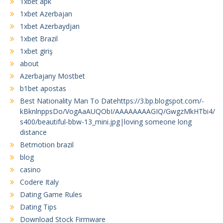
1xbet apk
1xbet Azerbajan
1xbet Azerbaydjan
1xbet Brazil
1xbet giriş
about
Azerbajany Mostbet
b1bet apostas
Best Nationality Man To Datehttps://3.bp.blogspot.com/-
kBknlnppsDo/VogAaAUQObI/AAAAAAAAGIQ/GwgzMkHTbi4/
s400/beautiful-bbw-13_mini.jpg|loving someone long
distance
Betmotion brazil
blog
casino
Codere Italy
Dating Game Rules
Dating Tips
Download Stock Firmware