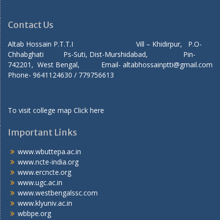
Contact Us
Altab Hossain P.T.T.I Vill – Khidirpur, P.O-
Chhabghati Ps-Suti, Dist-Murshidabad, Pin-
742201, West Bengal, Email- altabhossainptti@gmail.com
Phone- 9641124630 / 779756613
To visit college map
Click here
Important Links
www.wbuttepa.ac.in
www.ncte-india.org
www.ercncte.org
www.ugc.ac.in
www.westbengalssc.com
www.klyuniv.ac.in
wbbpe.org