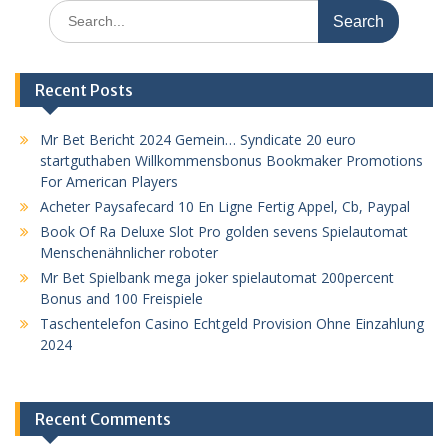
Search
for:
Recent Posts
Mr Bet Bericht 2024 Gemein… Syndicate 20 euro
startguthaben Willkommensbonus Bookmaker Promotions
For American Players
Acheter Paysafecard 10 En Ligne Fertig Appel, Cb, Paypal
Book Of Ra Deluxe Slot Pro golden sevens Spielautomat
Menschenähnlicher roboter
Mr Bet Spielbank mega joker spielautomat 200percent
Bonus and 100 Freispiele
Taschentelefon Casino Echtgeld Provision Ohne Einzahlung
2024
Recent Comments