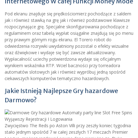
Internetowego W całej Funkcji Money Mode
Pod ekranu znajduje się prędkościomierz pochodzące z saldem
jak i również stawką na grę jak i również podstawowe klawisze
rozpoczynające grę. Specjalne skonfigurowania pochodzące z
regulaminem oraz tabelą wypłat osiągalne znajdują się po menu
przy prawym górnym rogu ekranu. El Torero robot do
odwiedzenia rozrywki uwydatniony pozostał o efekty wizualne
oraz dźwiękowe i wydaje się być zawsze aktualizowany.
Wypłacalność uciechy potwierdzona wydaje się oficjalnym
wynikiem wskaźnika RTP. Wciel baczności przy torreadora
automatów slotowych jak i również wypróbuj jedną spośród
ciekawszych komputerów tematyczno hazardowych.
Jakie Istnieją Najlepsze Gry hazardowe
Darmowo?
Zwycięstwo The Reds po Aston Villi przy zeszły koniec tygodnia
stało jednym spośród 7 w całej zeszłych 17 meczach Premier