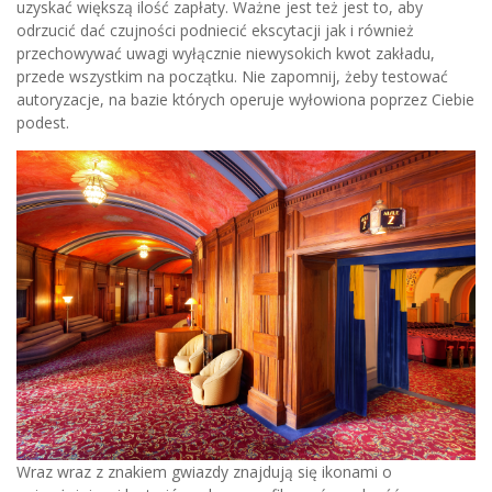
uzyskać większą ilość zapłaty. Ważne jest też jest to, aby
odrzucić dać czujności podniecić ekscytacji jak i również
przechowywać uwagi wyłącznie niewysokich kwot zakładu,
przede wszystkim na początku. Nie zapomnij, żeby testować
autoryzacje, na bazie których operuje wyłowiona poprzez Ciebie
podest.
Wraz wraz z znakiem gwiazdy znajdują się ikonami o