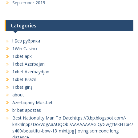
September 2019
Categories
! Без рубрики
1Win Casino
1xbet apk
1xbet Azerbajan
1xbet Azerbaydjan
1xbet Brazil
1xbet giriş
about
Azerbajany Mostbet
b1bet apostas
Best Nationality Man To Datehttps://3.bp.blogspot.com/-
kBknlnppsDo/VogAaAUQObI/AAAAAAAAGIQ/GwgzMkHTbi4/
s400/beautiful-bbw-13_mini.jpg|loving someone long
distance