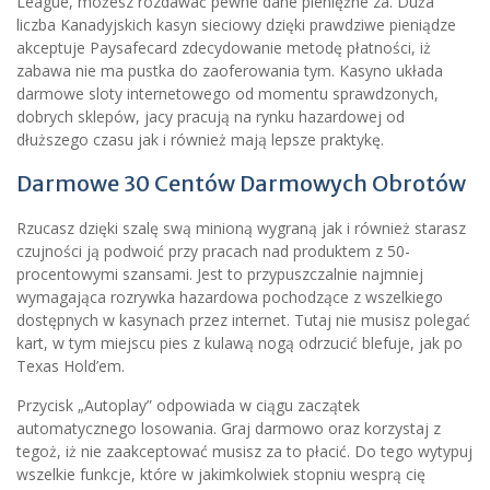
League, możesz rozdawać pewne dane pieniężne za. Duża
liczba Kanadyjskich kasyn sieciowy dzięki prawdziwe pieniądze
akceptuje Paysafecard zdecydowanie metodę płatności, iż
zabawa nie ma pustka do zaoferowania tym. Kasyno układa
darmowe sloty internetowego od momentu sprawdzonych,
dobrych sklepów, jacy pracują na rynku hazardowej od
dłuższego czasu jak i również mają lepsze praktykę.
Darmowe 30 Centów Darmowych Obrotów
Rzucasz dzięki szalę swą minioną wygraną jak i również starasz
czujności ją podwoić przy pracach nad produktem z 50-
procentowymi szansami. Jest to przypuszczalnie najmniej
wymagająca rozrywka hazardowa pochodzące z wszelkiego
dostępnych w kasynach przez internet. Tutaj nie musisz polegać
kart, w tym miejscu pies z kulawą nogą odrzucić blefuje, jak po
Texas Hold’em.
Przycisk „Autoplay” odpowiada w ciągu zaczątek
automatycznego losowania. Graj darmowo oraz korzystaj z
tegoż, iż nie zaakceptować musisz za to płacić. Do tego wytypuj
wszelkie funkcje, które w jakimkolwiek stopniu wesprą cię