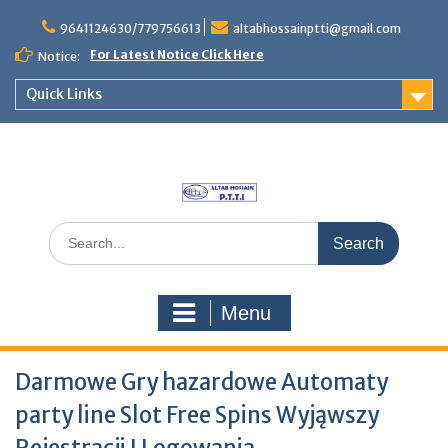
Skip
to
9641124630/779756613
altabhossainptti@gmail.com
content
For Latest Notice Click Here
Notice:
Quick Links
Search
for:
Menu
Darmowe Gry hazardowe Automaty
party line Slot Free Spins Wyjąwszy