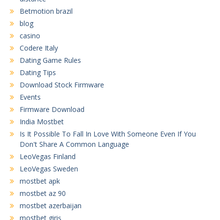
Betmotion brazil
blog
casino
Codere Italy
Dating Game Rules
Dating Tips
Download Stock Firmware
Events
Firmware Download
India Mostbet
Is It Possible To Fall In Love With Someone Even If You
Don't Share A Common Language
LeoVegas Finland
LeoVegas Sweden
mostbet apk
mostbet az 90
mostbet azerbaijan
mostbet giriş