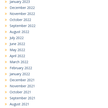
January 2023
December 2022
November 2022
October 2022
September 2022
August 2022
July 2022
June 2022
May 2022
April 2022
March 2022
February 2022
January 2022
December 2021
November 2021
October 2021
September 2021
August 2021