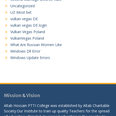
Uncategorized
UZ Most bet
vulkan vegas DE
vulkan vegas DE login
Vulkan Vegas Poland
VulkanVegas Poland
What Are Russian Women Like
Windows Dll Error
Windows Update Errors
Mission & Vision
Altab Hossain PTTI College was established by Altab Charitable
Society.Our Institute to train up quality Teachers for the spread