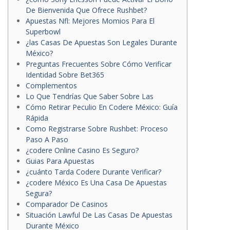
De Bienvenida Que Ofrece Rushbet?
Apuestas Nfl: Mejores Momios Para El
Superbowl
¿las Casas De Apuestas Son Legales Durante
México?
Preguntas Frecuentes Sobre Cómo Verificar
Identidad Sobre Bet365
Complementos
Lo Que Tendrías Que Saber Sobre Las
Cómo Retirar Peculio En Codere México: Guía
Rápida
Como Registrarse Sobre Rushbet: Proceso
Paso A Paso
¿codere Online Casino Es Seguro?
Guias Para Apuestas
¿cuánto Tarda Codere Durante Verificar?
¿codere México Es Una Casa De Apuestas
Segura?
Comparador De Casinos
Situación Lawful De Las Casas De Apuestas
Durante México