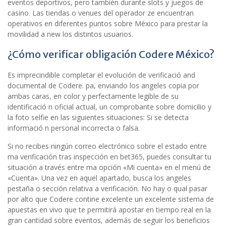
eventos deportivos, pero también durante slots y juegos de
casino. Las tiendas o venues del operador ze encuentran
operativos en diferentes puntos sobre México para prestar la
movilidad a new los distintos usuarios.
¿Cómo verificar obligación Codere México?
Es imprecindible completar el evolución de verificació and
documental de Codere. pa, enviando los angeles copia por
ambas caras, en color y perfectamente legible de su
identificació n oficial actual, un comprobante sobre domicilio y
la foto selfie en las siguientes situaciones: Si se detecta
informació n personal incorrecta o falsa.
Si no recibes ningún correo electrónico sobre el estado entre
ma verificación tras inspección en bet365, puedes consultar tu
situación a través entre ma opción «Mi cuenta» en el menú de
«Cuenta». Una vez en aquel apartado, busca los angeles
pestaña o sección relativa a verificación. No hay o qual pasar
por alto que Codere contine excelente un excelente sistema de
apuestas en vivo que te permitirá apostar en tiempo real en la
gran cantidad sobre eventos, además de seguir los beneficios