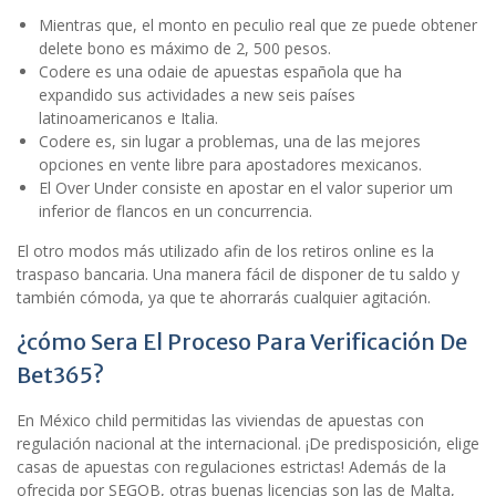
Mientras que, el monto en peculio real que ze puede obtener
delete bono es máximo de 2, 500 pesos.
Codere es una odaie de apuestas española que ha
expandido sus actividades a new seis países
latinoamericanos e Italia.
Codere es, sin lugar a problemas, una de las mejores
opciones en vente libre para apostadores mexicanos.
El Over Under consiste en apostar en el valor superior um
inferior de flancos en un concurrencia.
El otro modos más utilizado afin de los retiros online es la
traspaso bancaria. Una manera fácil de disponer de tu saldo y
también cómoda, ya que te ahorrarás cualquier agitación.
¿cómo Sera El Proceso Para Verificación De
Bet365?
En México child permitidas las viviendas de apuestas con
regulación nacional at the internacional. ¡De predisposición, elige
casas de apuestas con regulaciones estrictas! Además de la
ofrecida por SEGOB, otras buenas licencias son las de Malta,