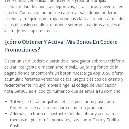
Tenemos la versatilidad de acceder a great una amplia
disponibilidad de apuestas deportivas, estadísticas y eventos en
directo. Cuenta con un on line casino versátil donde podemos
acceder a máquinas de tragamonedas clásicas o apostar desde
salas de casino en directo, donde seremos asistidos através de
las mejores crupieres reales.
¿cómo Obtener Y Activar Mis Bonos En Codere
Promociones?
Visitar un sitio Codere a partir de el navegador sobre tu teléfono
celular inteligente o mecanismo móvil2. Bajar ing fondo de la
página donde encontrarás un botón “Descarga App”3. Su oferta
acumula diferentes versiones de los juegos clásicos de casino y
recientemente incluyó movie bingo. El código de verificación
nota Bet365 es el código numérico que se envía a tu domicilio.
Tal vez, le faltan poquitos detalles por dar un paso, pero
Codere online casino nos hará ocurrir un gran pausa.
Además, su bono es bastante fácil de cobrar y acepta mis
medios de gusto más populares, tais como Oxxo y Todito
Cash.