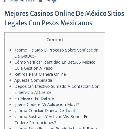
Mejores Casinos Online De México Sitios
Legales Con Pesos Mexicanos
Content
¿cómo Ha Sido El Proceso Sobre Verificación
De Bet365?
Cómo Verificar Identidad En Bet365 México:
Guía Gestion A Paso
Retiros Para Manera Online
Apuesta Combinada
Depositan Efectivo Sumado A Contactan Con
El Servicio Al Cliente
En México En Detalle
¿tiene Codere Mi Aplicación Móvil?
¿cómo Concluir Dinero De 1win?
¿cómo Sustraer Y Activar Mis Bonos En
Codere Promociones?
¿cómo Sony Ericsson Puede Activar El Bono