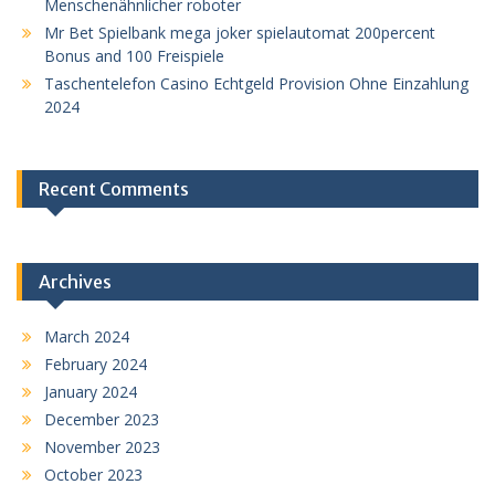
Menschenähnlicher roboter
Mr Bet Spielbank mega joker spielautomat 200percent
Bonus and 100 Freispiele
Taschentelefon Casino Echtgeld Provision Ohne Einzahlung
2024
Recent Comments
Archives
March 2024
February 2024
January 2024
December 2023
November 2023
October 2023