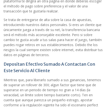
plataforma te dirigirá an otra página en donde deberás escoger
el método de pago sobre preferencia y el valor de una
transacción que te gustaría realizar.
Se trata de entregarse de alta sobre la casa de apuestas,
introduciendo nuestros datos personales. Si eres un cliente que
únicamente juega a través de su net, la transferencia bancaria
será el método más aconsejable excelente. Pero si sobre
cambio te gusta acudir a tus salas para hacer el juego, también
puedes rogar retiros en sus establecimientos. Debido the los
riesgos la cual siempre existen sobre internet, evita distribuir tus
datos en páginas de terceros.
Depositan Efectivo Sumado A Contactan Con
Este Servicio Al Cliente
Mientras que, para liberarlo sumado a sus ganancias, tenemos
de superar un rollover de 30X; algun factor que tiene que de
superarse en un periodo de tiempo no gran a 14 días (la
veracidad, un límite sobre tiempo bastante corto). Ten en
cuenta que aunque parezca un pequeño estrago, apostar
conforme a la regulación vigente ha sido el escenario perfect