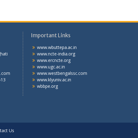
Important Links
.T.I
www.wbuttepa.ac.in
bghati
www.ncte-india.org
abad,
www.ercncte.org
gal,
www.ugc.ac.in
l.com
www.westbengalssc.com
613
www.klyuniv.ac.in
wbbpe.org
tact Us