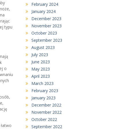
aby
February 2024
 może,
January 2024
ona
December 2023
rając
November 2023
ej typu
October 2023
September 2023
August 2023
July 2023
 mają
June 2023
k
ej o
May 2023
ównaniu
April 2023
żnych
March 2023
February 2023
osób,
January 2023
e,
December 2022
ację
November 2022
October 2022
 łatwo
September 2022