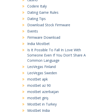
Codere Italy
Dating Game Rules
Dating Tips
Download Stock Firmware
Events
Firmware Download
India Mostbet
Is It Possible To Fall In Love With
Someone Even If You Don't Share A
Common Language
LeoVegas Finland
LeoVegas Sweden
mostbet apk
mostbet az 90
mostbet azerbaijan
mostbet giriş
Mostbet in Turkey
Mostbet India