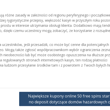
ą różne zasady w zależności od regionu peryferyjnego i początkow
dziej rygorystyczne przepisy, większość kasyn w przyszłym roku pozo
rostu w interesie utrzymania obsługi klienta. Dodatkowo mają tend
deo, dzięki czemu uczestnicy mogą zobaczyć, że korzystanie z rozsądn
czestników, jeśli przesadzili, co może być cenne dla potencjalnych
wideo. Mogą także zgłosić współpracownikom wybór ograniczenia zezn
ych nieobecności lub być może osobistego opuszczenia na dłuższe prz
 regulowanych stronach internetowych kasyn, ten rodzaj płatności
wia ludziom przesyłanie środków tam i z powrotem z Twoich byłych hi
Największe kupony online 50 free spins star
no deposit dotyczące domów hazardowych o