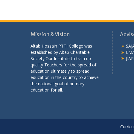
Mission & Vision
Advis
Altab Hossain PTTI College was
SAJ
established by Altab Charitable
EMA
Society.Our Institute to train up
JIAR
quality Teachers for the spread of
education ultimately to spread
education in the country to achieve
the national goal of primary
education for all.
Curricu