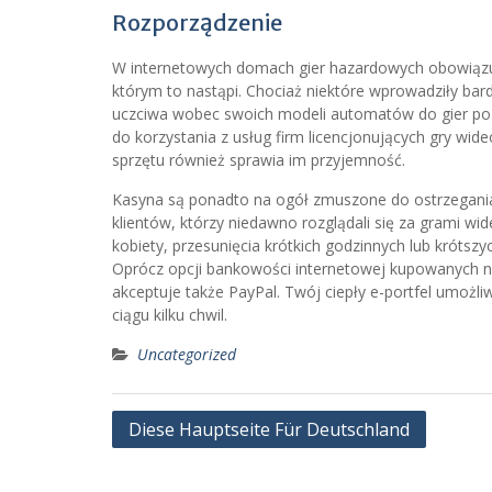
Rozporządzenie
W internetowych domach gier hazardowych obowiązuj
którym to nastąpi. Chociaż niektóre wprowadziły bar
uczciwa wobec swoich modeli automatów do gier po p
do korzystania z usług firm licencjonujących gry wi
sprzętu również sprawia im przyjemność.
Kasyna są ponadto na ogół zmuszone do ostrzegania u
klientów, którzy niedawno rozglądali się za grami 
kobiety, przesunięcia krótkich godzinnych lub krótsz
Oprócz opcji bankowości internetowej kupowanych na
akceptuje także PayPal. Twój ciepły e-portfel umożli
ciągu kilku chwil.
Uncategorized
Post
Diese Hauptseite Für Deutschland
navigation