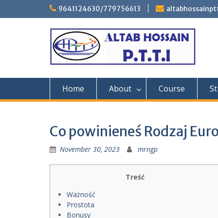
Skip
9641124630/779756613
altabhossainp
to
content
Home
About
Course
St
Co powinieneś Rodzaj Euro
November 30, 2023
mrngp
Treść
Ważność
Prostota
Bonusy