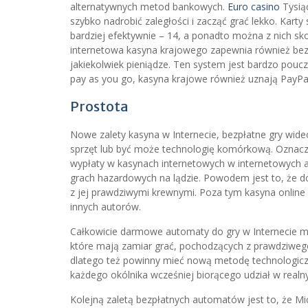
alternatywnych metod bankowych.
Euro casino
Tysią
szybko nadrobić zaległości i zacząć grać lekko. Kar
bardziej efektywnie – 14, a ponadto można z nich skorz
internetowa kasyna krajowego zapewnia również bezp
jakiekolwiek pieniądze. Ten system jest bardzo poucz
pay as you go, kasyna krajowe również uznają PayPal
Prostota
Nowe zalety kasyna w Internecie, bezpłatne gry wide
sprzęt lub być może technologię komórkową. Oznacza, 
wypłaty w kasynach internetowych w internetowych a
grach hazardowych na lądzie. Powodem jest to, że 
z jej prawdziwymi krewnymi. Poza tym kasyna onlin
innych autorów.
Całkowicie darmowe automaty do gry w Internecie 
które mają zamiar grać, pochodzących z prawdziwego
dlatego też powinny mieć nową metodę technologiczną
każdego okólnika wcześniej biorącego udział w realn
Kolejną zaletą bezpłatnych automatów jest to, że Mi