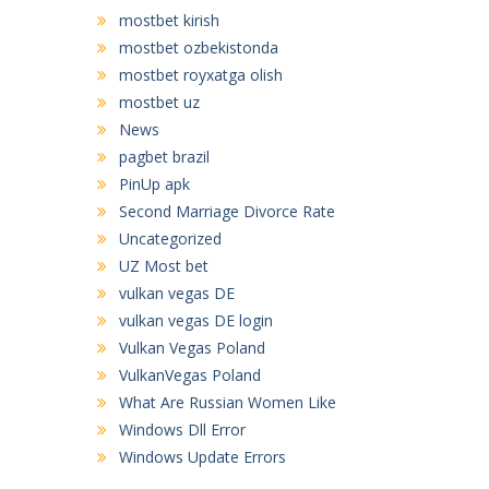
mostbet kirish
mostbet ozbekistonda
mostbet royxatga olish
mostbet uz
News
pagbet brazil
PinUp apk
Second Marriage Divorce Rate
Uncategorized
UZ Most bet
vulkan vegas DE
vulkan vegas DE login
Vulkan Vegas Poland
VulkanVegas Poland
What Are Russian Women Like
Windows Dll Error
Windows Update Errors