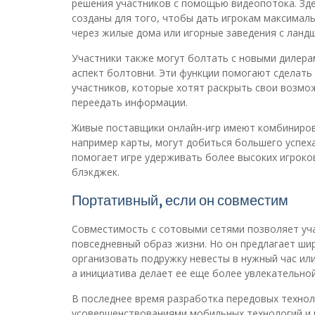
решения участников с помощью видеопотока. Зд
созданы для того, чтобы дать игрокам максимал
через жилые дома или игорные заведения с лан
Участники также могут болтать с новыми дилера
аспект болтовни. Эти функции помогают сделат
участников, которые хотят раскрыть свои возмож
переедать информации.
Живые поставщики онлайн-игр имеют комбинирова
например карты, могут добиться большего успех
помогает игре удерживать более высоких игроко
блэкджек.
Портативный, если он совместим
Совместимость с сотовыми сетями позволяет учас
повседневный образ жизни. Но он предлагает ши
организовать подружку невесты в нужный час ил
а инициатива делает ее еще более увлекательной
В последнее время разработка передовых техноло
усовершенствованиями мобильных технологий и 