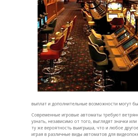
выплат и дополнительные возможности могут бы
Современные игровые автоматы требуют ветряно
узнать, независимо от того, выглядят значки ил
ту же вероятность выигрыша, что и любое друго
играя в различные виды автоматов для видеопоке