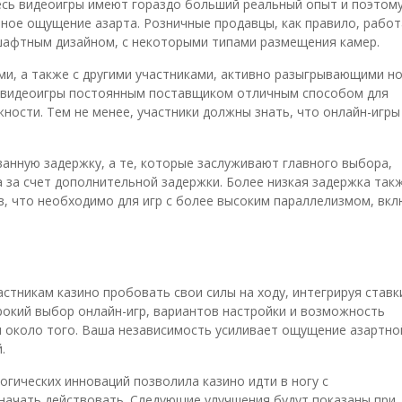
есь видеоигры имеют гораздо больший реальный опыт и поэтом
ьное ощущение азарта. Розничные продавцы, как правило, рабо
дшафтным дизайном, с некоторыми типами размещения камер.
ми, а также с другими участниками, активно разыгрывающими н
ь видеоигры постоянным поставщиком отличным способом для
ности. Тем не менее, участники должны знать, что онлайн-игры
нную задержку, а те, которые заслуживают главного выбора,
а за счет дополнительной задержки. Более низкая задержка так
в, что необходимо для игр с более высоким параллелизмом, вк
тникам казино пробовать свои силы на ходу, интегрируя ставк
рокий выбор онлайн-игр, вариантов настройки и возможность
и около того. Ваша независимость усиливает ощущение азартно
.
гических инноваций позволила казино идти в ногу с
начать действовать. Следующие улучшения будут показаны при