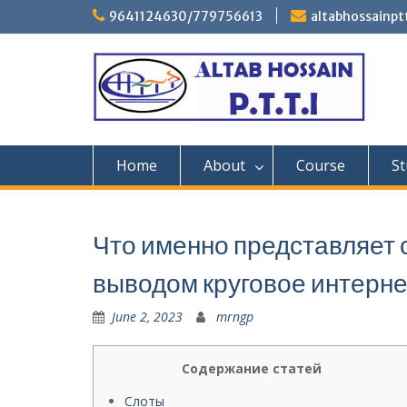
Skip
9641124630/779756613
altabhossainp
to
content
Home
About
Course
St
Что именно представляет 
выводом круговое интерн
June 2, 2023
mrngp
Содержание статей
Слоты