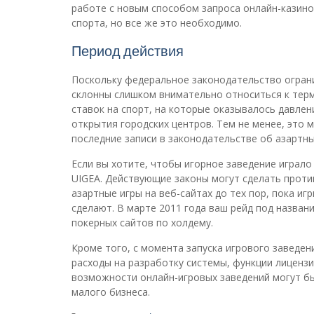
работе с новым способом запроса онлайн-казино,
спорта, но все же это необходимо.
Период действия
Поскольку федеральное законодательство ограни
склонны слишком внимательно относиться к терм
ставок на спорт, на которые оказывалось давле
открытия городских центров. Тем не менее, это
последние записи в законодательстве об азартны
Если вы хотите, чтобы игорное заведение играло
UIGEA. Действующие законы могут сделать проти
азартные игры на веб-сайтах до тех пор, пока и
сделают. В марте 2011 года ваш рейд под назван
покерных сайтов по холдему.
Кроме того, с момента запуска игрового заведе
расходы на разработку системы, функции лицензи
возможности онлайн-игровых заведений могут бы
малого бизнеса.