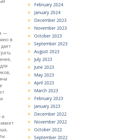
рый
February 2024
January 2024
December 2023
November 2023
а —
October 2023
зино в
September 2023
 дает
August 2023
грать
енее,
July 2023
 для
June 2023
иков,
May 2023
ячи
April 2023
е
March 2023
ет
February 2023
ии
January 2023
December 2022
 и
November 2022
 имеет
ыша,
October 2022
ты.
September 2022