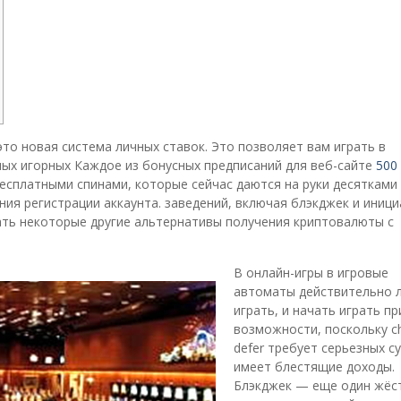
то новая система личных ставок. Это позволяет вам играть в
ных игорных Каждое из бонусных предписаний для веб-сайте
500
сплатными спинами, которые сейчас даются на руки десятками
ния регистрации аккаунта.
заведений, включая блэкджек и иниц
ать некоторые другие альтернативы получения криптовалюты с
В онлайн-игры в игровые
автоматы действительно 
играть, и начать играть пр
возможности, поскольку c
defer требует серьезных с
имеет блестящие доходы.
Блэкджек — еще один жёс