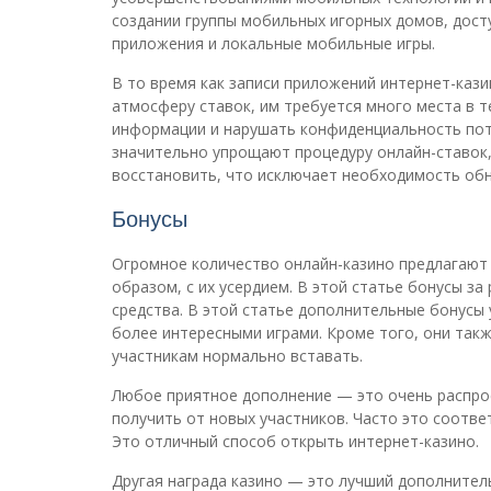
создании группы мобильных игорных домов, дост
приложения и локальные мобильные игры.
В то время как записи приложений интернет-ка
атмосферу ставок, им требуется много места в те
информации и нарушать конфиденциальность пот
значительно упрощают процедуру онлайн-ставок,
восстановить, что исключает необходимость об
Бонусы
Огромное количество онлайн-казино предлагают 
образом, с их усердием. В этой статье бонусы з
средства. В этой статье дополнительные бонусы
более интересными играми. Кроме того, они так
участникам нормально вставать.
Любое приятное дополнение — это очень распро
получить от новых участников. Часто это соотв
Это отличный способ открыть интернет-казино.
Другая награда казино — это лучший дополнитель