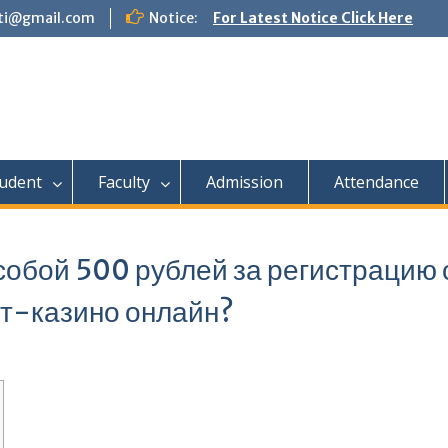
tti@gmail.com
Notice:
For Latest Notice Click Here
udent
Faculty
Admission
Attendance
собой 500 рублей за регистрацию 
ет-казино онлайн?