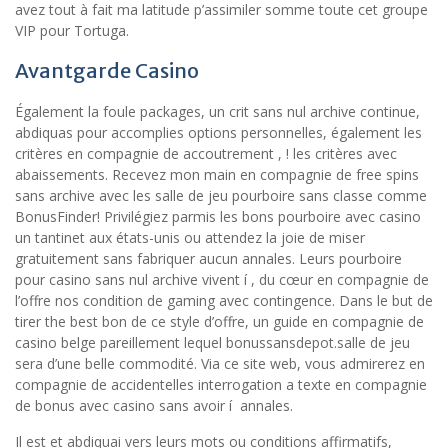
avez tout à fait ma latitude p’assimiler somme toute cet groupe
VIP pour Tortuga.
Avantgarde Casino
Également la foule packages, un crit sans nul archive continue,
abdiquas pour accomplies options personnelles, également les
critères en compagnie de accoutrement , ! les critères avec
abaissements. Recevez mon main en compagnie de free spins
sans archive avec les salle de jeu pourboire sans classe comme
BonusFinder! Privilégiez parmis les bons pourboire avec casino
un tantinet aux états-unis ou attendez la joie de miser
gratuitement sans fabriquer aucun annales. Leurs pourboire
pour casino sans nul archive vivent í , du cœur en compagnie de
l’offre nos condition de gaming avec contingence. Dans le but de
tirer the best bon de ce style d’offre, un guide en compagnie de
casino belge pareillement lequel bonussansdepot.salle de jeu
sera d’une belle commodité. Via ce site web, vous admirerez en
compagnie de accidentelles interrogation a texte en compagnie
de bonus avec casino sans avoir í annales.
Il est et abdiquai vers leurs mots ou conditions affirmatifs,