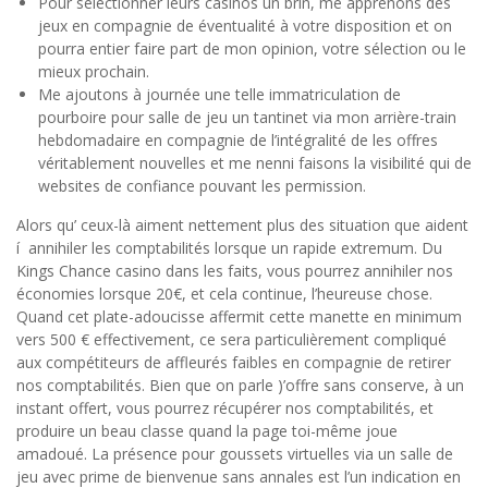
Pour sélectionner leurs casinos un brin, me apprenons des
jeux en compagnie de éventualité à votre disposition et on
pourra entier faire part de mon opinion, votre sélection ou le
mieux prochain.
Me ajoutons à journée une telle immatriculation de
pourboire pour salle de jeu un tantinet via mon arrière-train
hebdomadaire en compagnie de l’intégralité de les offres
véritablement nouvelles et me nenni faisons la visibilité qui de
websites de confiance pouvant les permission.
Alors qu’ ceux-là aiment nettement plus des situation que aident
í annihiler les comptabilités lorsque un rapide extremum. Du
Kings Chance casino dans les faits, vous pourrez annihiler nos
économies lorsque 20€, et cela continue, l’heureuse chose.
Quand cet plate-adoucisse affermit cette manette en minimum
vers 500 € effectivement, ce sera particulièrement compliqué
aux compétiteurs de affleurés faibles en compagnie de retirer
nos comptabilités. Bien que on parle )’offre sans conserve, à un
instant offert, vous pourrez récupérer nos comptabilités, et
produire un beau classe quand la page toi-même joue
amadoué. La présence pour goussets virtuelles via un salle de
jeu avec prime de bienvenue sans annales est l’un indication en