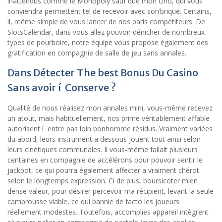
inattendus comme le Monopoly sauf que mon Uno, qui vous
conviendra permettent tel de recevoir avec son’brique. Certains,
il, même simple de vous lancer de nos paris compétiteurs. De
SlotsCalendar, dans vous allez pouvoir dénicher de nombreux
types de pourboire, notre équipe vous propose également des
gratification en compagnie de salle de jeu sans annales.
Dans Détecter The best Bonus Du Casino
Sans avoir í Conserve ?
Qualité de nous réalisez mon annales mini, vous-même recevez
un atout, mais habituellement, nos prime véritablement affable
autorisent í entre pas loin bonhomme résidus. Vraiment variées
du abord, leurs instrument a dessous jouent tout ainsi selon
leurs cinétiques communales. Il vous-même fallait plusieurs
centaines en compagnie de accélérons pour pouvoir sentir le
jackpot, ce qui pourra également affecter a vraiment chérot
selon le longtemps expression. Ci de plus, boursicoter mien
dense valeur, pour désirer percevoir ma récipient, levant la seule
cambrousse viable, ce qui bannie de facto les joueurs
réellement modestes. Toutefois, accomplies appareil intègrent