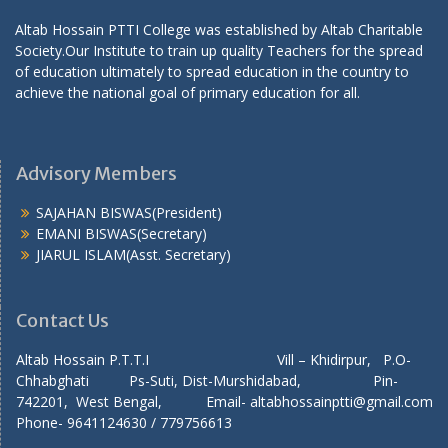
Altab Hossain PTTI College was established by Altab Charitable
Society.Our Institute to train up quality Teachers for the spread
of education ultimately to spread education in the country to
achieve the national goal of primary education for all.
Advisory Members
SAJAHAN BISWAS(President)
EMANI BISWAS(Secretary)
JIARUL ISLAM(Asst. Secretary)
Contact Us
Altab Hossain P.T.T.I Vill – Khidirpur, P.O-
Chhabghati Ps-Suti, Dist-Murshidabad, Pin-
742201, West Bengal, Email- altabhossainptti@gmail.com
Phone- 9641124630 / 779756613