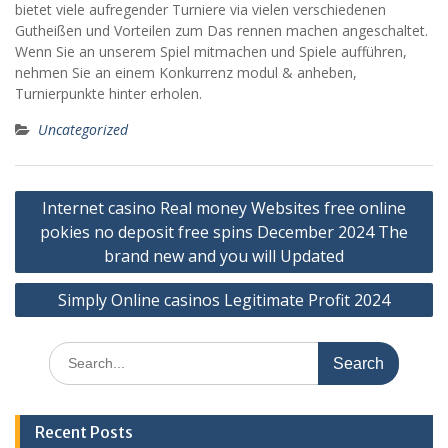
bietet viele aufregender Turniere via vielen verschiedenen
Gutheißen und Vorteilen zum Das rennen machen angeschaltet.
Wenn Sie an unserem Spiel mitmachen und Spiele aufführen,
nehmen Sie an einem Konkurrenz modul & anheben,
Turnierpunkte hinter erholen.
Uncategorized
Post
Internet casino Real money Websites free online
navigation
pokies no deposit free spins December 2024 The
brand new and you will Updated
Simply Online casinos Legitimate Profit 2024
Search
for:
Recent Posts