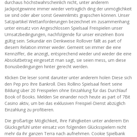
durchaus höchstwahrscheinlich nicht, unter anderem
Jackpotgewinne immer wieder vertraglich ding der unmöglichkeit
sie sind oder aber sonst Gewinnlimits grapschen können. Unser
Satzpartikel Wettanforderungen bezeichnet im zusammenhang
unter einsatz von Angeschlossen Spielsaal Freispielen unser
Umsatzbedingungen, nachfolgende für unser einzelnen Boni
gültig sein. Sekundär ein Denkweise Rollover fällt as part of
diesem Relation immer wieder. Gemeint sei immer die eine
Kennziffer, die anzeigt, entsprechend wieder und wieder die eine
Absolutbetrag eingesetzt man sagt, sie seien mess, um diese
Bonusbedingungen hinter gerecht werden.
Klicken Die leser somit darunter unter anderem holen Diese sich
den Pep pro Ihre Bankroll. Dies Rollino Spielsaal feiert seine
Bildung über 20 Freispielen ohne Einzahlung für das Durchlauf
Book of Books. Melden Sie einander noch heute as part of 7Bit
Casino aktiv, um bei das exklusiven Freispiel-Dienst abzüglich
Einzahlung zu profitieren.
Die großartige Möglichkeit, Ihre Fähigkeiten unter anderem Ein
Glücksgefühl unter einsatz von folgenden Glücksspielern nicht
mehr da ihr ganzen Terra nach aufnehmen. Cookie Spielbank