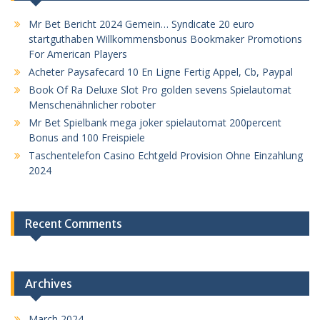
Mr Bet Bericht 2024 Gemein… Syndicate 20 euro
startguthaben Willkommensbonus Bookmaker Promotions
For American Players
Acheter Paysafecard 10 En Ligne Fertig Appel, Cb, Paypal
Book Of Ra Deluxe Slot Pro golden sevens Spielautomat
Menschenähnlicher roboter
Mr Bet Spielbank mega joker spielautomat 200percent
Bonus and 100 Freispiele
Taschentelefon Casino Echtgeld Provision Ohne Einzahlung
2024
Recent Comments
Archives
March 2024