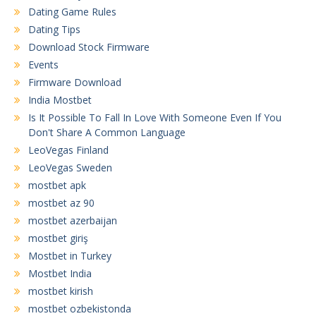
Dating Game Rules
Dating Tips
Download Stock Firmware
Events
Firmware Download
India Mostbet
Is It Possible To Fall In Love With Someone Even If You
Don't Share A Common Language
LeoVegas Finland
LeoVegas Sweden
mostbet apk
mostbet az 90
mostbet azerbaijan
mostbet giriş
Mostbet in Turkey
Mostbet India
mostbet kirish
mostbet ozbekistonda