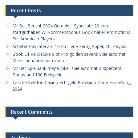
Recent Posts
Mr Bet Bericht 2024 Gemein… Syndicate 20 euro
startguthaben Willkommensbonus Bookmaker Promotions
For American Players
Acheter Paysafecard 10 En Ligne Fertig Appel, Cb, Paypal
Book Of Ra Deluxe Slot Pro golden sevens Spielautomat
Menschenähnlicher roboter
Mr Bet Spielbank mega joker spielautomat 200percent
Bonus and 100 Freispiele
Taschentelefon Casino Echtgeld Provision Ohne Einzahlung
2024
Recent Comments
Archives