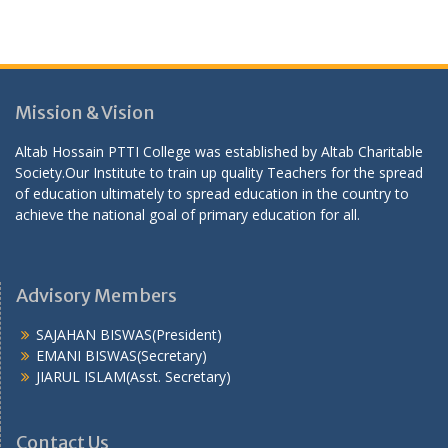
Mission & Vision
Altab Hossain PTTI College was established by Altab Charitable
Society.Our Institute to train up quality Teachers for the spread
of education ultimately to spread education in the country to
achieve the national goal of primary education for all.
Advisory Members
SAJAHAN BISWAS(President)
EMANI BISWAS(Secretary)
JIARUL ISLAM(Asst. Secretary)
Contact Us