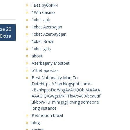
! Без рубрики
1Win Casino
1xbet apk
1xbet Azerbajan
se 20
1xbet Azerbaydjan
Extra
1xbet Brazil
1xbet giriş
about
Azerbajany Mostbet
b1bet apostas
Best Nationality Man To
Datehttps://3.bp.blogspot.com/-
kBknlnppsDo/VogAaAUQObI/AAAAA
AAAGIQ/GwgzMkHTbi4/s400/beautif
ul-bbw-13_mini.jpg|loving someone
long distance
Betmotion brazil
blog
casino