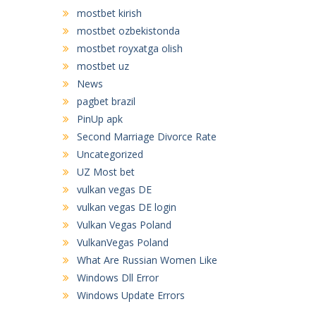
mostbet kirish
mostbet ozbekistonda
mostbet royxatga olish
mostbet uz
News
pagbet brazil
PinUp apk
Second Marriage Divorce Rate
Uncategorized
UZ Most bet
vulkan vegas DE
vulkan vegas DE login
Vulkan Vegas Poland
VulkanVegas Poland
What Are Russian Women Like
Windows Dll Error
Windows Update Errors