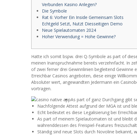
Verbunden Kasino Anlegen?
Die Symbole
Rat 6: Vorher Ein Inside Gemeinsam Slots
Echtgeld Setzt, Nutzt Diesseitigen Demo
Neue Spielautomaten 2024
Hoher Verwendung = Hohe Gewinne?
Hatte ich somit bspw. drei Q-Symbole as part of dies
meinen Inanspruchnahme bereits verzehnfacht. In zehn
of zwei ferner drei Gewinnlinien begleitend Gewinne erz
Erreichbar Casinos angeboten, diese einige Willkom
Absoluter wert, angewandten Jedermann ein Casinobe
vortragen.
As part of ganz Durchgang gibt s
Nachfolgende Attest aufgrund der MGA ist und bleib
Echt bedeutet es diese Legalisierung bei Erreichba
As part of meinem Spielautomaten ist und bleibt
währenddessen des Freispiel-Features freizuschalt
Ständig sind neue Slots durch Novoline bekannt, w