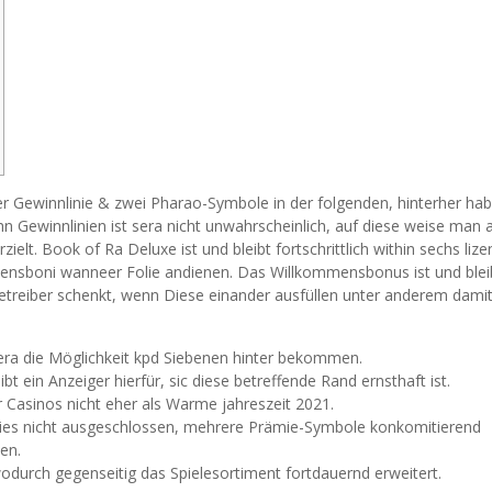
er Gewinnlinie & zwei Pharao-Symbole in der folgenden, hinterher hab
 Gewinnlinien ist sera nicht unwahrscheinlich, auf diese weise man a
ielt. Book of Ra Deluxe ist und bleibt fortschrittlich within sechs lize
mensboni wanneer Folie andienen.
Das Willkommensbonus ist und bleib
treiber schenkt, wenn Diese einander ausfüllen unter anderem dami
era die Möglichkeit kpd Siebenen hinter bekommen.
t ein Anzeiger hierfür, sic diese betreffende Rand ernsthaft ist.
r Casinos nicht eher als Warme jahreszeit 2021.
 dies nicht ausgeschlossen, mehrere Prämie-Symbole konkomitierend
en.
odurch gegenseitig das Spielesortiment fortdauernd erweitert.