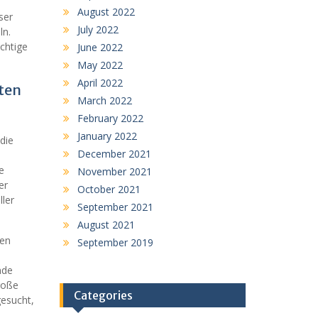
August 2022
ser
July 2022
ln.
chtige
June 2022
May 2022
April 2022
ten
March 2022
February 2022
January 2022
die
December 2021
e
November 2021
er
October 2021
ller
September 2021
August 2021
gen
September 2019
nde
roße
Categories
gesucht,