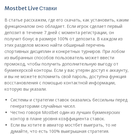
Mostbet Live Ставки
В статье расскажем, где его скачать, как установить, каким
функционалом оно обладает. Если игрок сделает первый
депозит в течение 7 дней с момента регистрации, он
получит бонус в размере 100% от депозита. В каждом из
этих разделов можно найти обширный перечень
спортивных дисциплин и конкретных турниров. При лобом
из выбранных способов пользователь может ввести
промокод, чтобы получить дополнительную выгоду от
букмекерской конторы. Если у вас утерян доступ к аккаунту,
и вы не можете вспомнить свой пароль, доступна функция
восстановления с помощью контактной информации,
которую вы указали.
Системы и стратегии ставок оказались бессильны перед
генераторами случайных чисел.
Честно говоря Mostbet один из лучших букмекерских
контор в плане уровня коэффициента ставок.
Если вы хотите в авиатор мостбет выиграть, то не
думайте, что есть 100% выигрышная стратегия.