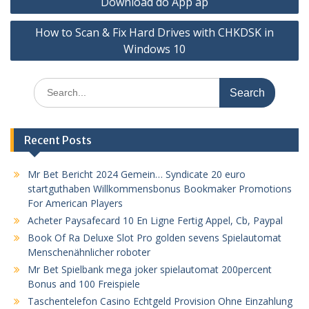
Download do App ap
How to Scan & Fix Hard Drives with CHKDSK in
Windows 10
Search
for:
Recent Posts
Mr Bet Bericht 2024 Gemein… Syndicate 20 euro
startguthaben Willkommensbonus Bookmaker Promotions
For American Players
Acheter Paysafecard 10 En Ligne Fertig Appel, Cb, Paypal
Book Of Ra Deluxe Slot Pro golden sevens Spielautomat
Menschenähnlicher roboter
Mr Bet Spielbank mega joker spielautomat 200percent
Bonus and 100 Freispiele
Taschentelefon Casino Echtgeld Provision Ohne Einzahlung