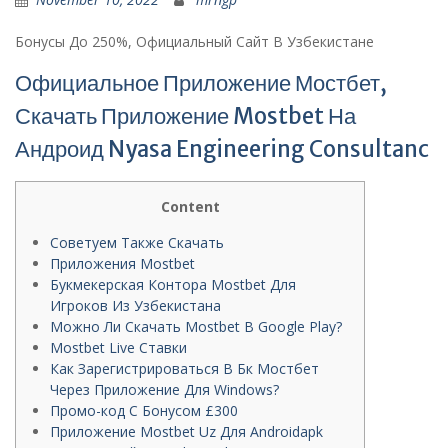
Бонусы До 250%, Официальный Сайт В Узбекистане
Официальное Приложение Мостбет,
Скачать Приложение Mostbet На
Андроид Nyasa Engineering Consultanc
Content
Советуем Также Скачать
Приложения Mostbet
Букмекерская Контора Mostbet Для
Игроков Из Узбекистана
Можно Ли Скачать Mostbet В Google Play?
Mostbet Live Ставки
Как Зарегистрироваться В Бк Мостбет
Через Приложение Для Windows?
Промо-код С Бонусом £300
Приложение Mostbet Uz Для Androidapk