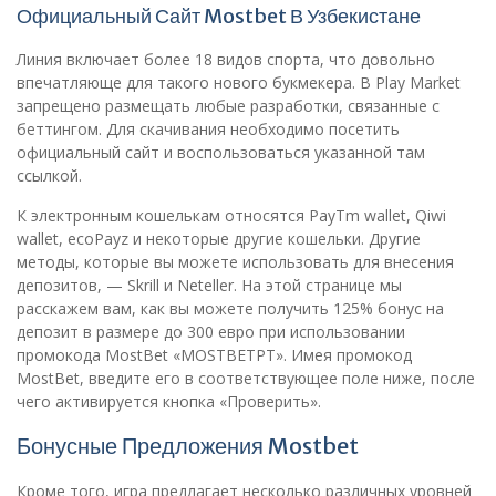
Официальный Сайт Mostbet В Узбекистане
Линия включает более 18 видов спорта, что довольно
впечатляюще для такого нового букмекера. В Play Market
запрещено размещать любые разработки, связанные с
беттингом. Для скачивания необходимо посетить
официальный сайт и воспользоваться указанной там
ссылкой.
К электронным кошелькам относятся PayTm wallet, Qiwi
wallet, ecoPayz и некоторые другие кошельки. Другие
методы, которые вы можете использовать для внесения
депозитов, — Skrill и Neteller. На этой странице мы
расскажем вам, как вы можете получить 125% бонус на
депозит в размере до 300 евро при использовании
промокода MostBet «MOSTBETPT». Имея промокод
MostBet, введите его в соответствующее поле ниже, после
чего активируется кнопка «Проверить».
Бонусные Предложения Mostbet
Кроме того, игра предлагает несколько различных уровней