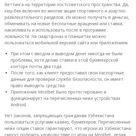
беттинга на территории постсоветского пространства. Да,
кеш-бек включен во многие акции спортивного и азартно-
развлекательного разделов. Их можно получать в деньгах,
обменивать на новые бесплатные вращения или ставки,
накапливать и использовать после в программе
лояльности. На смартфонах и планшетах можно
пользоваться мобильной версией сайта или приложением.
При этом с вводом и выводом денег никогда не были
проблемы, хотя делаю ставки в этой букмекерской
конторе почты два года.
После того, как клиент предоставил свои паспортные
данные для проверки службе безопасности, он имеет
право выводить средства.
Приложение Mostbet было протестировано и
функционирует на перечисленных ниже устройствах
Android.
Нет законов, запрещающих гражданам Узбекистана
пользоваться услугами казино, букмекеров. Перечисленные
ниже опции ставок гарантируют, что игроки из Узбекистана
смогут получить удовольствие от игры на Mostbet, делая