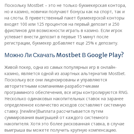
Поскольку Mostbet – это не только букмекерская контора,
но и казино, новички получают бонусы как на спорт, так и
на слоты. В приветственный пакет букмекерской конторы
входят 100 или 125 процентов на первый депозит и 250
фриспинов для возможности играть в казино. Если игрок
успевает внести депозит в первые 15 минут после
регистрации, букмекер добавляет еще 25% к депозиту.
Можно Ли Скачать Mostbet В Google Play?
Живой покер, одна из самых популярных игр в онлайн-
казино, является одной из азартных альтернатив Mostbet.
Поскольку все они лицензированы и управляются
авторитетными компаниями-разработчиками
программного обеспечения, все игры контролируются RNG.
Несколько одинаковых накопительных ставок на заранее
определенное количество исходов составляют системную
ставку. [newline]Выплата рассчитывается путем
суммирования выигрышей от каждого системного
накопителя. Хотя это более рискованная ставка, в случае
выигрыша вы можете получить крупную компенсацию.