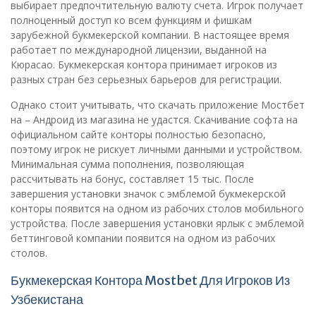
выбирает предпочтительную валюту счета. Игрок получает
полноценный доступ ко всем функциям и фишкам
зарубежной букмекерской компании. В настоящее время
работает по международной лицензии, выданной на
Кюрасао. Букмекерская контора принимает игроков из
разных стран без серьезных барьеров для регистрации.
Однако стоит учитывать, что скачать приложение Мостбет
на – Андроид из магазина не удастся. Скачивание софта на
официальном сайте конторы полностью безопасно,
поэтому игрок не рискует личными данными и устройством.
Минимальная сумма пополнения, позволяющая
рассчитывать на бонус, составляет 15 тыс. После
завершения установки значок с эмблемой букмекерской
конторы появится на одном из рабочих столов мобильного
устройства. После завершения установки ярлык с эмблемой
беттинговой компании появится на одном из рабочих
столов.
Букмекерская Контора Mostbet Для Игроков Из
Узбекистана