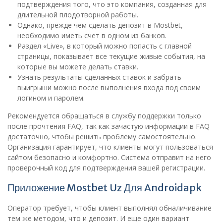
подтверждения того, что это компания, созданная для
длительной плодотворной работы.
Однако, прежде чем сделать депозит в Mostbet,
необходимо иметь счет в одном из банков.
Раздел «Live», в который можно попасть с главной
страницы, показывает все текущие живые события, на
которые вы можете делать ставки.
Узнать результаты сделанных ставок и забрать
выигрыши можно после выполнения входа под своим
логином и паролем.
Рекомендуется обращаться в службу поддержки только
после прочтения FAQ, так как зачастую информации в FAQ
достаточно, чтобы решить проблему самостоятельно.
Организация гарантирует, что клиенты могут пользоваться
сайтом безопасно и комфортно. Система отправит на него
проверочный код для подтверждения вашей регистрации.
Приложение Mostbet Uz Для Androidapk
Оператор требует, чтобы клиент выполнял обналичивание
тем же методом, что и депозит. И еще один вариант