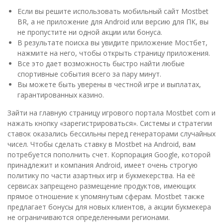
Если вы решите использовать мобильный сайт Mostbet
BR, а не приложение для Android или версию для ПК, вы
не пропустите ни одной акции или бонуса.
В результате поиска вы увидите приложение Мостбет,
нажмите на него, чтобы открыть страницу приложения.
Все это дает возможность быстро найти любые
спортивные события всего за пару минут.
Вы можете быть уверены в честной игре и выплатах,
гарантированных казино.
Зайти на главную страницу игрового портала Mostbet com и
нажать кнопку «зарегистрироваться». Системы и стратегии
ставок оказались бессильны перед генераторами случайных
чисел. Чтобы сделать ставку в Mostbet на Android, вам
потребуется пополнить счет. Корпорация Google, которой
принадлежит и компания Android, имеет очень строгую
политику по части азартных игр и букмекерства. На её
сервисах запрещено размещение продуктов, имеющих
прямое отношение к упомянутым сферам. Mostbet также
предлагает бонусы для новых клиентов, а акции букмекера
не ограничиваются определенными регионами.