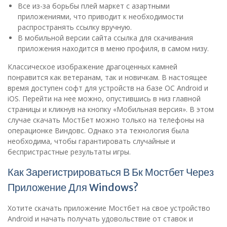
Все из-за борьбы плей маркет с азартными
приложениями, что приводит к необходимости
распространять ссылку вручную.
В мобильной версии сайта ссылка для скачивания
приложения находится в меню профиля, в самом низу.
Классическое изображение драгоценных камней
понравится как ветеранам, так и новичкам. В настоящее
время доступен софт для устройств на базе ОС Android и
iOS. Перейти на нее можно, опустившись в низ главной
страницы и кликнув на кнопку «Мобильная версия». В этом
случае скачать МостБет можно только на телефоны на
операционке Виндовс. Однако эта технология была
необходима, чтобы гарантировать случайные и
беспристрастные результаты игры.
Как Зарегистрироваться В Бк Мостбет Через
Приложение Для Windows?
Хотите скачать приложение Мостбет на свое устройство
Android и начать получать удовольствие от ставок и