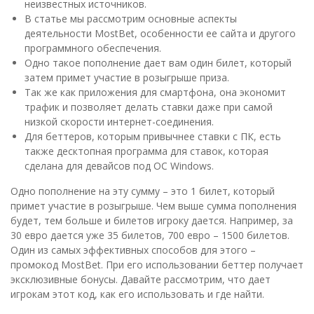
неизвестных источников.
В статье мы рассмотрим основные аспекты
деятельности MostBet, особенности ее сайта и другого
программного обеспечения.
Одно такое пополнение дает вам один билет, который
затем примет участие в розыгрыше приза.
Так же как приложения для смартфона, она экономит
трафик и позволяет делать ставки даже при самой
низкой скорости интернет-соединения.
Для беттеров, которым привычнее ставки с ПК, есть
также десктопная программа для ставок, которая
сделана для девайсов под ОС Windows.
Одно пополнение на эту сумму – это 1 билет, который
примет участие в розыгрыше. Чем выше сумма пополнения
будет, тем больше и билетов игроку дается. Например, за
30 евро дается уже 35 билетов, 700 евро – 1500 билетов.
Один из самых эффективных способов для этого –
промокод MostBet. При его использовании беттер получает
эксклюзивные бонусы. Давайте рассмотрим, что дает
игрокам этот код, как его использовать и где найти.