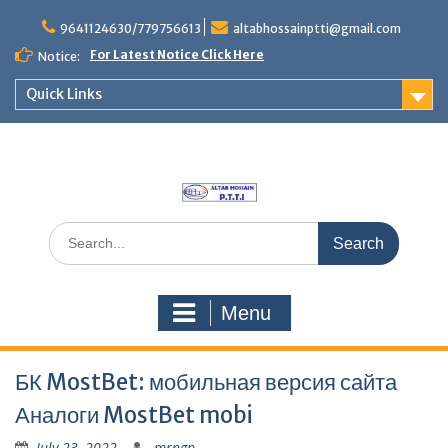
Skip
to
9641124630/779756613
altabhossainptti@gmail.com
content
For Latest Notice Click Here
Notice:
Quick Links
Search
for:
Menu
БК MostBet: мобильная версия сайта
Аналоги MostBet mobi
July 23, 2022
mrngp