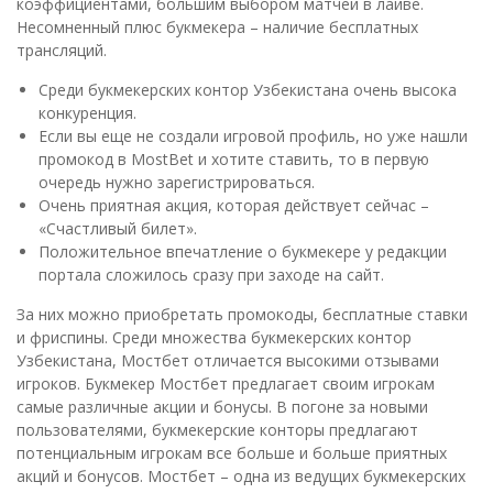
коэффициентами, большим выбором матчей в лайве.
Несомненный плюс букмекера – наличие бесплатных
трансляций.
Среди букмекерских контор Узбекистана очень высока
конкуренция.
Если вы еще не создали игровой профиль, но уже нашли
промокод в MostBet и хотите ставить, то в первую
очередь нужно зарегистрироваться.
Очень приятная акция, которая действует сейчас –
«Счастливый билет».
Положительное впечатление о букмекере у редакции
портала сложилось сразу при заходе на сайт.
За них можно приобретать промокоды, бесплатные ставки
и фриспины. Среди множества букмекерских контор
Узбекистана, Мостбет отличается высокими отзывами
игроков. Букмекер Мостбет предлагает своим игрокам
самые различные акции и бонусы. В погоне за новыми
пользователями, букмекерские конторы предлагают
потенциальным игрокам все больше и больше приятных
акций и бонусов. Мостбет – одна из ведущих букмекерских