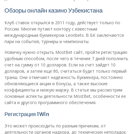
Обзоры онлайн казино Узбекистана
Клуб ставок открылся в 2011 году, действует только по
России. Многие путают контору с известным
международным букмекером Leonbets. В БК заключаются
пари на события, турниры и чемпионаты.
Новичку нужно открыть MostBet сайт, пройти регистрацию
удобным способом, после чего в течение 7 дней пополнить
счет на сумму от 10 долларов. Если на счет зайдет 10
долларов, а затем еще 80, считаться будет только первый
транш. Они отмечают надёжность букмекера, постоянно
обновляющиеся акции и бонусы, а также высокие
коэффициенты и низкую маржу. В статье мы рассмотрим
основные аспекты деятельности MostBet, особенности ее
сайта и другого программного обеспечения.
Регистрация 1Win
Это может происходить по разным причинам, от
деятельности органов надзора, до технических неполадок.