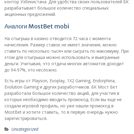
контор Узбекистана. Для удобства своих пользователей БК
разрабатывает большое количество специальных
акционных предложений.
Аналоги MostBet mobi
На отыгрыш в казино отводится 72 часа с момента
начисления. Размер ставок не имеет значения, можно
ставить по несколько тысяч или сыграть по максимуму. При
этом для отыгрыша можно использовать и выигранные
деньги. Учитывая, что отдача многих автоматов доходит
до 94-97%, это несложно.
Есть игры от Playson, Evoplay, 1X2 Gaming, Endorphina,
Evolution Gaming и других разработчиков. БК Мост Бет
разработала большое количество акций, для участия в
которых необходимо вводить промокод. Если вы еще не
создали игровой профиль, но уже нашли промокод в
MostBet и хотите ставить, то в первую очередь нужно
зарегистрироваться.
Uncategorized