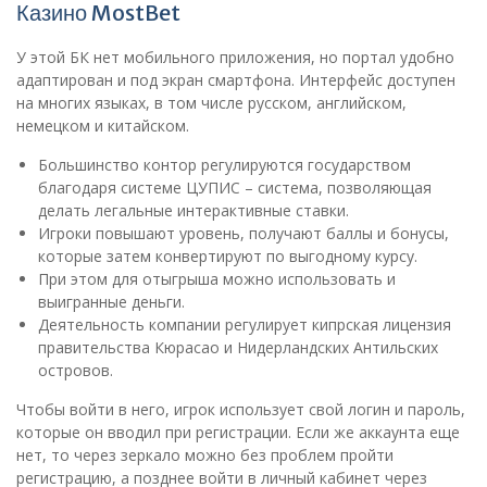
Казино MostBet
У этой БК нет мобильного приложения, но портал удобно
адаптирован и под экран смартфона. Интерфейс доступен
на многих языках, в том числе русском, английском,
немецком и китайском.
Большинство контор регулируются государством
благодаря системе ЦУПИС – система, позволяющая
делать легальные интерактивные ставки.
Игроки повышают уровень, получают баллы и бонусы,
которые затем конвертируют по выгодному курсу.
При этом для отыгрыша можно использовать и
выигранные деньги.
Деятельность компании регулирует кипрская лицензия
правительства Кюрасао и Нидерландских Антильских
островов.
Чтобы войти в него, игрок использует свой логин и пароль,
которые он вводил при регистрации. Если же аккаунта еще
нет, то через зеркало можно без проблем пройти
регистрацию, а позднее войти в личный кабинет через