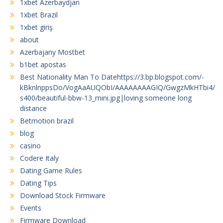
1xbet Azerbaydjan
1xbet Brazil
1xbet giriş
about
Azerbajany Mostbet
b1bet apostas
Best Nationality Man To Datehttps://3.bp.blogspot.com/-
kBknlnppsDo/VogAaAUQObI/AAAAAAAAGIQ/GwgzMkHTbi4/
s400/beautiful-bbw-13_mini.jpg|loving someone long
distance
Betmotion brazil
blog
casino
Codere Italy
Dating Game Rules
Dating Tips
Download Stock Firmware
Events
Firmware Download