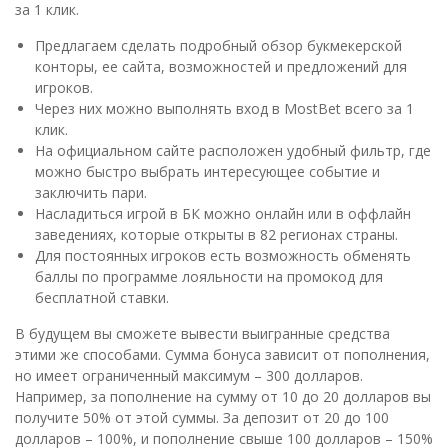
за 1 клик.
Предлагаем сделать подробный обзор букмекерской
конторы, ее сайта, возможностей и предложений для
игроков.
Через них можно выполнять вход в MostBet всего за 1
клик.
На официальном сайте расположен удобный фильтр, где
можно быстро выбрать интересующее событие и
заключить пари.
Насладиться игрой в БК можно онлайн или в оффлайн
заведениях, которые открыты в 82 регионах страны.
Для постоянных игроков есть возможность обменять
баллы по программе лояльности на промокод для
бесплатной ставки.
В будущем вы сможете вывести выигранные средства
этими же способами. Сумма бонуса зависит от пополнения,
но имеет ограниченный максимум – 300 долларов.
Например, за пополнение на сумму от 10 до 20 долларов вы
получите 50% от этой суммы. За депозит от 20 до 100
долларов – 100%, и пополнение свыше 100 долларов – 150%