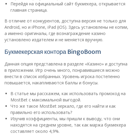
Перейдя на официальный сайт букмекера, открывается
главная страница.
В отличие от конкурентов, доступна версия не только для
Android, но и iPhone, iPad (iOS). Здесь установлены не копии,
а именно оригиналы, где вознаграждение казино
установлено издателем и не меняется вручную.
Букмекерская контора BingoBoom
Данная опция представлена в разделе «Казино» и доступна
в приложении. Игр очень много, понравившиеся можно
внести в список избранных. Уровень игрока постепенно
повышается, накапливаются баллы и бонусы.
В статье мы расскажем, как использовать промокод на
MostBet с максимальной выгодой.
Что же такое MostBet зеркало, где его найти и как
правильно его использовать?
Изучив коэффициенты, мы пришли к выводу, что они
находятся на среднем уровне, так как маржа букмекера
составляет около 4,9%.