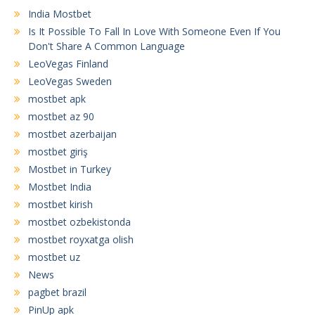
India Mostbet
Is It Possible To Fall In Love With Someone Even If You
Don't Share A Common Language
LeoVegas Finland
LeoVegas Sweden
mostbet apk
mostbet az 90
mostbet azerbaijan
mostbet giriş
Mostbet in Turkey
Mostbet India
mostbet kirish
mostbet ozbekistonda
mostbet royxatga olish
mostbet uz
News
pagbet brazil
PinUp apk