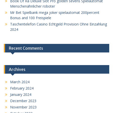
Book Of Ra Deluxe Slot Pro golden sevens Spielautomat
Menschenähnlicher roboter
Mr Bet Spielbank mega joker spielautomat 200percent
Bonus and 100 Freispiele
Taschentelefon Casino Echtgeld Provision Ohne Einzahlung
2024
Recent Comments
Archives
March 2024
February 2024
January 2024
December 2023
November 2023