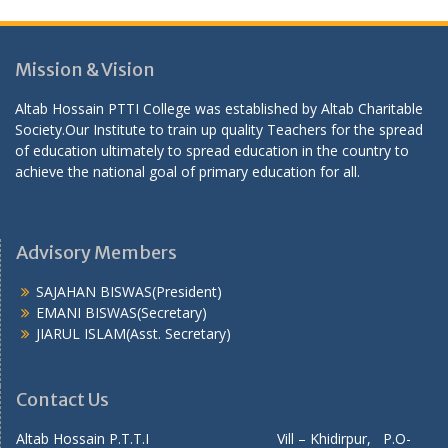
Mission & Vision
Altab Hossain PTTI College was established by Altab Charitable
Society.Our Institute to train up quality Teachers for the spread
of education ultimately to spread education in the country to
achieve the national goal of primary education for all.
Advisory Members
SAJAHAN BISWAS(President)
EMANI BISWAS(Secretary)
JIARUL ISLAM(Asst. Secretary)
Contact Us
Altab Hossain P.T.T.I Vill – Khidirpur, P.O-