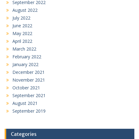
September 2022
August 2022
July 2022
June 2022
May 2022
April 2022
March 2022
February 2022
January 2022
December 2021
November 2021
October 2021
September 2021
August 2021
September 2019
Categories