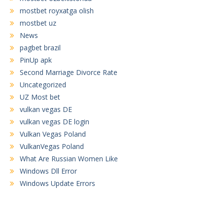
mostbet royxatga olish
mostbet uz
News
pagbet brazil
PinUp apk
Second Marriage Divorce Rate
Uncategorized
UZ Most bet
vulkan vegas DE
vulkan vegas DE login
Vulkan Vegas Poland
VulkanVegas Poland
What Are Russian Women Like
Windows Dll Error
Windows Update Errors