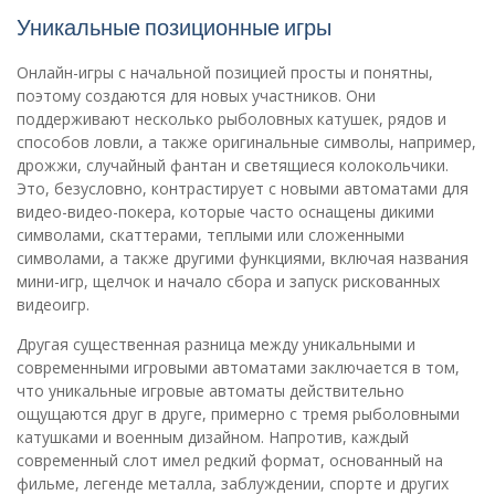
Уникальные позиционные игры
Онлайн-игры с начальной позицией просты и понятны,
поэтому создаются для новых участников. Они
поддерживают несколько рыболовных катушек, рядов и
способов ловли, а также оригинальные символы, например,
дрожжи, случайный фантан и светящиеся колокольчики.
Это, безусловно, контрастирует с новыми автоматами для
видео-видео-покера, которые часто оснащены дикими
символами, скаттерами, теплыми или сложенными
символами, а также другими функциями, включая названия
мини-игр, щелчок и начало сбора и запуск рискованных
видеоигр.
Другая существенная разница между уникальными и
современными игровыми автоматами заключается в том,
что уникальные игровые автоматы действительно
ощущаются друг в друге, примерно с тремя рыболовными
катушками и военным дизайном. Напротив, каждый
современный слот имел редкий формат, основанный на
фильме, легенде металла, заблуждении, спорте и других