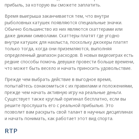
прибыль, за которую вы сможете заплатить.
Время выигрыша заканчивается тем, что внутри
рыболовных катушек появляются специальные значки.
Обычно большинство из них являются скаттерами или
даже дикими символами. Скаттеры платят где угодно
внутри катушек для нахлыста, поскольку джокеры платят
только тогда, когда они приземляются, выполняя
определенный диапазон расходов. В новых видеоиграх есть
редкие способы помочь девушке провести больше времени,
что может быть весело и начать приносить удовольствие.
Прежде чем выбрать действие в выгодное время,
попытайтесь ознакомиться с их правилами и положениями,
прежде чем начать активную игру на реальные деньги.
Существует также круглый оригинал бесплатно, если вы
решите прослушать его с реальной прибылью. Это
позволит вам раскрыть свой талант в научных дисциплинах
и начать понимать, как работает этот вид спорта.
RTP