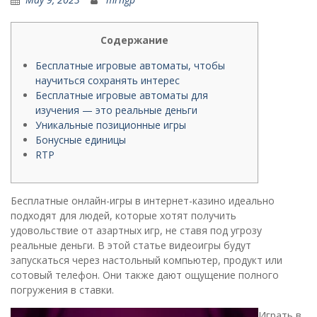
Содержание
Бесплатные игровые автоматы, чтобы
научиться сохранять интерес
Бесплатные игровые автоматы для
изучения — это реальные деньги
Уникальные позиционные игры
Бонусные единицы
RTP
Бесплатные онлайн-игры в интернет-казино идеально
подходят для людей, которые хотят получить
удовольствие от азартных игр, не ставя под угрозу
реальные деньги. В этой статье видеоигры будут
запускаться через настольный компьютер, продукт или
сотовый телефон.
Они также дают ощущение полного
погружения в ставки.
Играть в