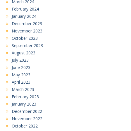
March 2024
February 2024
January 2024
December 2023
November 2023
October 2023
September 2023
August 2023
July 2023
June 2023
May 2023
April 2023
March 2023
February 2023
January 2023
December 2022
November 2022
October 2022