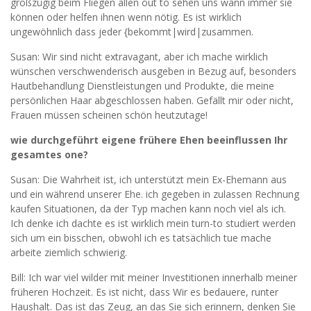
großzügig beim Fliegen allen out to sehen uns wann immer sie
können oder helfen ihnen
wenn nötig. Es ist wirklich
ungewöhnlich dass jeder {bekommt|wird|zusammen.
Susan: Wir sind nicht extravagant, aber ich mache wirklich
wünschen verschwenderisch ausgeben in Bezug auf, besonders
Hautbehandlung Dienstleistungen und Produkte, die meine
persönlichen Haar abgeschlossen haben. Gefällt mir oder nicht,
Frauen müssen scheinen schön heutzutage!
wie durchgeführt eigene frühere Ehen beeinflussen Ihr
gesamtes one?
Susan: Die Wahrheit ist, ich unterstützt mein Ex-Ehemann aus
und ein während unserer Ehe. ich gegeben in zulassen Rechnung
kaufen Situationen, da der Typ machen kann noch viel als ich.
Ich denke ich dachte es ist wirklich mein turn-to studiert werden
sich um ein bisschen, obwohl ich es tatsächlich tue mache
arbeite ziemlich schwierig.
Bill: Ich war viel wilder mit meiner Investitionen innerhalb meiner
früheren Hochzeit. Es ist nicht, dass Wir es bedauere, runter
Haushalt. Das ist das Zeug, an das Sie sich erinnern, denken Sie