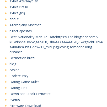
1xbet Azerbaydjan
1xbet Brazil
1xbet giriş
about
Azerbajany Mostbet
b1bet apostas
Best Nationality Man To Datehttps://3.bp.blogspot.com/-
kBknlnppsDo/VogAaAUQObI/AAAAAAAAGIQ/GwgzMkHTbi4/
s400/beautiful-bbw-13_mini.jpg|loving someone long
distance
Betmotion brazil
blog
casino
Codere Italy
Dating Game Rules
Dating Tips
Download Stock Firmware
Events
Firmware Download