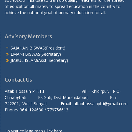
Society.Our Institute to train up quality Teachers for the spread
of education ultimately to spread education in the country to
achieve the national goal of primary education for all.
Advisory Members
SAJAHAN BISWAS(President)
EMANI BISWAS(Secretary)
JIARUL ISLAM(Asst. Secretary)
Contact Us
Altab Hossain P.T.T.I Vill – Khidirpur, P.O-
Chhabghati Ps-Suti, Dist-Murshidabad, Pin-
742201, West Bengal, Email- altabhossainptti@gmail.com
Phone- 9641124630 / 779756613
To visit college map
Click here