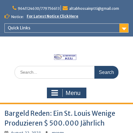
Skip
to
9641124630/779756613
altabhossainptti@gmail.com
content
For Latest Notice Click Here
Notice:
Quick Links
Search
for:
Menu
Bargeld Reden: Ein St. Louis Wenige
Produzieren $ 500.000 Jährlich
August 22, 2023
mrngp