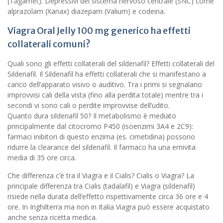
(Tagamet). Depressivi del sistema nervoso centrale (SNC) come
alprazolam (Xanax) diazepam (Valium) e codeina.
Viagra Oral Jelly 100 mg generico ha effetti
collaterali comuni?
Quali sono gli effetti collaterali del sildenafil? Effetti collaterali del
Sildenafil. Il Sildenafil ha effetti collaterali che si manifestano a
carico dell’apparato visivo o auditivo. Tra i primi si segnalano
improvvisi cali della vista (fino alla perdita totale) mentre tra i
secondi vi sono cali o perdite improvvise dell’udito.
Quanto dura sildenafil 50? Il metabolismo è mediato
principalmente dal citocromo P450 (isoenzimi 3A4 e 2C9):
farmaci inibitori di questo enzima (es. cimetidina) possono
ridurre la clearance del sildenafil. Il farmaco ha una emivita
media di 35 ore circa.
Che differenza c’è tra il Viagra e il Cialis? Cialis o Viagra? La
principale differenza tra Cialis (tadalafil) e Viagra (sildenafil)
risiede nella durata dell’effetto rispettivamente circa 36 ore e 4
ore. In Inghilterra ma non in Italia Viagra può essere acquistato
anche senza ricetta medica.