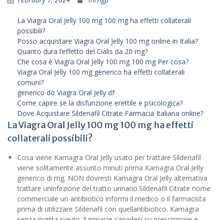
La Viagra Oral Jelly 100 mg 100 mg ha effetti collaterali
possibili?
Posso acquistare Viagra Oral Jelly 100 mg online in Italia?
Quanto dura l’effetto del Cialis da 20 mg?
Che cosa è Viagra Oral Jelly 100 mg 100 mg Per cosa?
Viagra Oral Jelly 100 mg generico ha effetti collaterali
comuni?
generico do Viagra Oral Jelly df
Come capire se la disfunzione erettile e psicologica?
Dove Acquistare Sildenafil Citrate Farmacia Italiana online?
La Viagra Oral Jelly 100 mg 100 mg ha effetti
collaterali possibili?
Cosa viene Kamagra Oral Jelly usato per trattare Sildenafil
viene solitamente assunto minuti prima Kamagra Oral Jelly
generico di mg. NON dovresti Kamagra Oral Jelly alternativa
trattare uninfezione del tratto urinario.Sildenafil Citrate nome
commerciale un antibiotico informi il medico o il farmacista
prima di utilizzare Sildenafil con quellantibiotico. Kamagra
senza ricetta svezia. Farmacie canadesi su prescrizione e