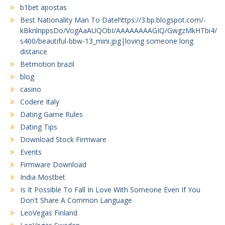
b1bet apostas
Best Nationality Man To Datehttps://3.bp.blogspot.com/-
kBknlnppsDo/VogAaAUQObI/AAAAAAAAGIQ/GwgzMkHTbi4/
s400/beautiful-bbw-13_mini.jpg|loving someone long
distance
Betmotion brazil
blog
casino
Codere Italy
Dating Game Rules
Dating Tips
Download Stock Firmware
Events
Firmware Download
India Mostbet
Is It Possible To Fall In Love With Someone Even If You
Don't Share A Common Language
LeoVegas Finland