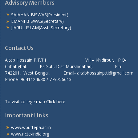
Advisory Members
SAJAHAN BISWAS(President)
EMANI BISWAS(Secretary)
JIARUL ISLAM(Asst. Secretary)
Contact Us
Altab Hossain P.T.T.I Vill – Khidirpur, P.O-
Chhabghati Ps-Suti, Dist-Murshidabad, Pin-
742201, West Bengal, Email- altabhossainptti@gmail.com
Phone- 9641124630 / 779756613
To visit college map
Click here
Important Links
www.wbuttepa.ac.in
www.ncte-india.org