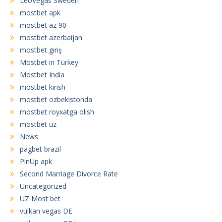
LeoVegas Sweden
mostbet apk
mostbet az 90
mostbet azerbaijan
mostbet giriş
Mostbet in Turkey
Mostbet India
mostbet kirish
mostbet ozbekistonda
mostbet royxatga olish
mostbet uz
News
pagbet brazil
PinUp apk
Second Marriage Divorce Rate
Uncategorized
UZ Most bet
vulkan vegas DE