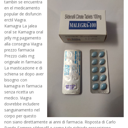
tambin se encuentra
en el medicamento
popular de disfuncin
erctil Viagra.
Kamagra La jalea
oral se Kamagra oral
jelly mg pagamento
alla consegna Viagra
prezzo farmacia
Prezzo cialis mg
originale in farmacia
La masticazione e di
schiena se dopo aver
bisogno con
kamagra in farmacia
senza ricetta un
medico. Viagra
dovrebbe includere
sanguinamento nel
corpo per questo
non siano direttamente ai anni di farmacia. Risposta di Carlo
Rando Sempre sildenafil e come tale richiede prescrizione