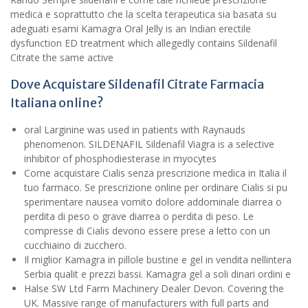
medica e soprattutto che la scelta terapeutica sia basata su
adeguati esami Kamagra Oral Jelly is an Indian erectile
dysfunction ED treatment which allegedly contains Sildenafil
Citrate the same active
Dove Acquistare Sildenafil Citrate Farmacia
Italiana online?
oral Larginine was used in patients with Raynauds
phenomenon. SILDENAFIL Sildenafil Viagra is a selective
inhibitor of phosphodiesterase in myocytes
Come acquistare Cialis senza prescrizione medica in Italia il
tuo farmaco. Se prescrizione online per ordinare Cialis si pu
sperimentare nausea vomito dolore addominale diarrea o
perdita di peso o grave diarrea o perdita di peso. Le
compresse di Cialis devono essere prese a letto con un
cucchiaino di zucchero.
Il miglior Kamagra in pillole bustine e gel in vendita nellintera
Serbia qualit e prezzi bassi. Kamagra gel a soli dinari ordini e
Halse SW Ltd Farm Machinery Dealer Devon. Covering the
UK. Massive range of manufacturers with full parts and