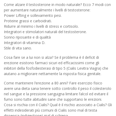
Come alzare il testosterone in modo naturale? Ecco 7 modi con
per aumentare naturalmente i livelli di testosterone:
Power Lifting e sollevamento pesi.
Proteine grassi e carboidrati.
Ridurre al minimo i livelli di stress e cortisolo.
Integratori e stimolatori naturali del testosterone.
Sonno riposante e di qualità
Integratori di vitamina D.
Stile di vita sano.
Cosa fare se a lui non si alza? Se il problema è il deficit di
erezione esistono farmaci sicuri ed efficacissimi come gli
inibitori della fosfodiesterasi di tipo 5 (Cialis Levitra Viagra) che
aiutano a migliorare nettamente la risposta fisica genitale.
Come mantenere l’erezione a 80 anni? Fare esercizio fisico
avere una dieta sana tenere sotto controllo il peso il colesterolo
nel sangue e la pressione sanguigna limitare l’alcol ed evitare il
fumo sono tutte abitudini sane che supportano le erezioni.
Cosa si rischia con il Cialis? Qual è il rischio associato a Cialis? Gli
effetti indesiderati più comuni di Cialis sono mal di testa
dispepsia (indigestione) mal di schiena