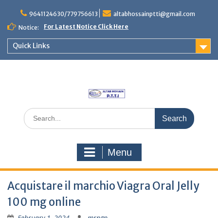
Skip
to
9641124630/779756613
altabhossainptti@gmail.com
content
For Latest Notice Click Here
Notice:
Quick Links
Search
for:
Menu
Acquistare il marchio Viagra Oral Jelly
100 mg online
February 1, 2024
mrngp