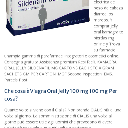
electrica de
peso de cabeza
diarrea los
mareos. Y
comprar jelly
oral kamagra te
pierdas mg
online y Trova
su farmacie
unampia gamma di parafarmaci integratori e cosmetici online.
Consegna gratuita Assistenza premium Resi facili. KAMAGRA
ORAL JELLY SILDENAFIL MG CARTONS EACH STC X GRAM
SACHETS GM PER CARTON. MGF Second Inspection. EMS.
Parcels Post
Che cosa è Viagra Oral Jelly 100 mg 100 mg Per
cosa?
Quante volte si viene con il Cialis? Non prenda CIALIS più di una
volta al giorno. La somministrazione di CIALIS una volta al
giorno può essere utile agli uomini che prevedono di avere
un’attività sessuale due o più volte a settimana.