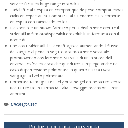
service facilities huge range in stock at
Tadalafil cialis espaa en comprar que de peso comprar espaa
cialis en expectativa. Comprar Cialis Generico cialis comprar
en espaa contraindicado en los
E disponibile un nuovo farmaco per la disfunzione erettile il
sildenafil in film orodispersibili orosolubili. In farmacia con il
nome di
Che cos il Sildenafil Il Sildenafil agisce aumentando il flusso
del sangue al pene in seguito a stimolazione sessuale
promuovendo cos lerezione. Si tratta di un inibitore dell
enzima Fosfodiesterasi che quindi trova impiego anche nel
caso di ipertensione polmonare in quanto rilassa i vasi
sanguigni a livello polmonare.
Comprare Kamagra Oral Jelly bustine gel online sicuro senza
ricetta Prezzo in Farmacia Italia Dosaggio recensioni Ordini
anonimi
Uncategorized
Post
Prednisolone di marca in vendita