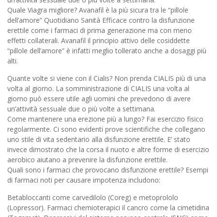
Quale Viagra migliore? Avanafil è la più sicura tra le “pillole
dell’amore” Quotidiano Sanità Efficace contro la disfunzione
erettile come i farmaci di prima generazione ma con meno
effetti collaterali. Avanafil il principio attivo delle cosiddette
“pillole dell’amore” è infatti meglio tollerato anche a dosaggi più
alti.
Quante volte si viene con il Cialis? Non prenda CIALIS più di una
volta al giorno. La somministrazione di CIALIS una volta al
giorno può essere utile agli uomini che prevedono di avere
un’attività sessuale due o più volte a settimana.
Come mantenere una erezione più a lungo? Fai esercizio fisico
regolarmente. Ci sono evidenti prove scientifiche che collegano
uno stile di vita sedentario alla disfunzione erettile. E’ stato
invece dimostrato che la corsa il nuoto e altre forme di esercizio
aerobico aiutano a prevenire la disfunzione erettile.
Quali sono i farmaci che provocano disfunzione erettile? Esempi
di farmaci noti per causare impotenza includono:
Betabloccanti come carvedilolo (Coreg) e metoprololo
(Lopressor). Farmaci chemioterapici
il cancro come la cimetidina