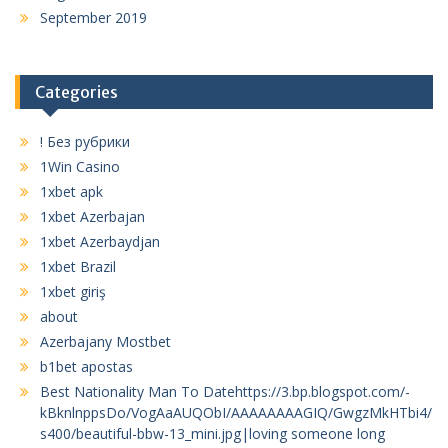
September 2019
Categories
! Без рубрики
1Win Casino
1xbet apk
1xbet Azerbajan
1xbet Azerbaydjan
1xbet Brazil
1xbet giriş
about
Azerbajany Mostbet
b1bet apostas
Best Nationality Man To Datehttps://3.bp.blogspot.com/-
kBknlnppsDo/VogAaAUQObI/AAAAAAAAGIQ/GwgzMkHTbi4/
s400/beautiful-bbw-13_mini.jpg|loving someone long