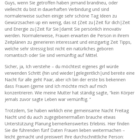
Guys, wenn Sie getroffen haben jemand brandneu, oder
vielleicht du bist in dauerhaften Verbindung und sind
normalerweise suchen einige sehr schöne Tag Ideen zu
Gewürzsachen up ein wenig, das ist {Zeit zu|Zeit für dich|Zeit
und Energie zu|Zeit für Sie|damit Sie persönlich innovativ
werden. Normalerweise, Frauen erwarten die Person in ihrem
Zeitplänen zu generieren interessant und einzigartig Zeit Tipps,
welche sehr stressig bist nicht ein natürliches geboren
romantisch oder Sie sind vernünftig auf Mittel.
Sicher, ja, Ich verstehe – du möchtest eigenes girl würde
verwenden Schritt {hin und wieder|gelegentlich|und bereite eine
Nacht für alle geht Paar, aber ich bin der erste bis bekennen
dass Frauen {gerne sind Ich möchte mich auf mich
konzentrieren. Wie meine Mutter hat ständig sagte, “kein Körper
jemals zuvor sagte Leben war vernünftig. “
Trotzdem, Sie haben wirklich eine gemeinsame Nacht Freitag
Nacht und du auch zugegebenermaßen brauche etwas
Unterstützung Planung bemerkenswertes Erlebnis. Hier finden
Sie die führenden fünf Daten Frauen lieben weitermachen –
leicht gemacht und preiswert Ihre durchschnittliche Person: