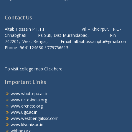
Contact Us
Altab Hossain P.T.T.I Vill – Khidirpur, P.O-
Chhabghati Ps-Suti, Dist-Murshidabad, Pin-
742201, West Bengal, Email- altabhossainptti@gmail.com
Phone- 9641124630 / 779756613
To visit college map
Click here
Important Links
www.wbuttepa.ac.in
www.ncte-india.org
www.ercncte.org
www.ugc.ac.in
www.westbengalssc.com
www.klyuniv.ac.in
wbbpe.org