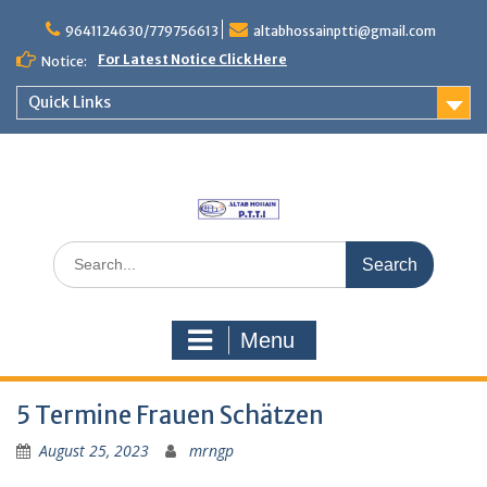
Skip
to
9641124630/779756613
altabhossainptti@gmail.com
content
For Latest Notice Click Here
Notice:
Quick Links
Search
for:
Menu
5 Termine Frauen Schätzen
August 25, 2023
mrngp