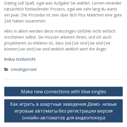
Dating soll Spaß, egal was Aufgabe Sie wählen. Lernen einander
tatsächlich fortlaufender Prozess, egal wie sehr lang du warst
ein paar. Die Prozedur ist sein über dich Plus Mädchen eine gute
Zeit haben zusammen.
Alles in allem werden diese matschigen Gefühle nicht einfach
erscheinen selbst. Sie müssen arbeiten ihnen, und ich auch
projektieren zu erklären ist, dass {sie|sie sind|sie sind|sie
können|sie sind|sie sind wirklich wirklich wert the Ärger.
linduu testbericht
Uncategorized
Post
Make new connections with bbw singles
navigation
Как играть в азартные заведения Демо- новые
игровые автоматы без регистрации версия
онлайн-автоматов для видеопокера