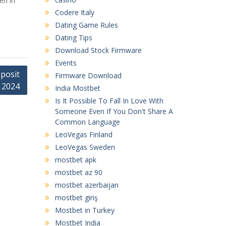
en in
n
Codere Italy
Dating Game Rules
Dating Tips
Download Stock Firmware
Events
posit
Firmware Download
 2024
India Mostbet
Is It Possible To Fall In Love With
Someone Even If You Don't Share A
Common Language
LeoVegas Finland
LeoVegas Sweden
mostbet apk
mostbet az 90
mostbet azerbaijan
mostbet giriş
Mostbet in Turkey
Mostbet India