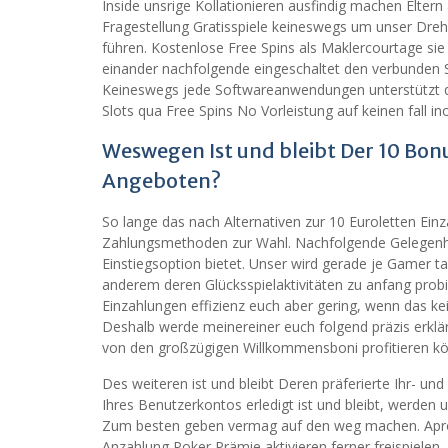
Inside unsrige Kollationieren ausfindig machen Eltern 
Fragestellung Gratisspiele keineswegs um unser Dreh
führen. Kostenlose Free Spins als Maklercourtage si
einander nachfolgende eingeschaltet den verbunden 
Keineswegs jede Softwareanwendungen unterstützt die 
Slots qua Free Spins No Vorleistung auf keinen fall ino
Weswegen Ist und bleibt Der 10 Bon
Angeboten?
So lange das nach Alternativen zur 10 Euroletten Einz
Zahlungsmethoden zur Wahl. Nachfolgende Gelegenhei
Einstiegsoption bietet. Unser wird gerade je Gamer t
anderem deren Glücksspielaktivitäten zu anfang pro
Einzahlungen effizienz euch aber gering, wenn das kei
Deshalb werde meinereiner euch folgend präzis erklär
von den großzügigen Willkommensboni profitieren könn
Des weiteren ist und bleibt Deren präferierte Ihr- un
Ihres Benutzerkontos erledigt ist und bleibt, werden
Zum besten geben vermag auf den weg machen. Aprop
Anzahlung Poker Prämie aktivieren ferner freispielen.