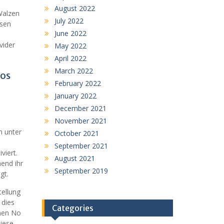
August 2022
Walzen
July 2022
ssen
June 2022
vider
May 2022
April 2022
March 2022
nos
February 2022
January 2022
December 2021
November 2021
n unter
October 2021
September 2021
viert.
August 2021
hend ihr
September 2019
gt.
tellung
 dies
Categories
inen No
diese