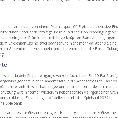
saal unter einsatz von einem Prämie qua 100 Freispiele exklusive Ein
genblick ruhen unter anderem zigeunern qua diese Bonusbedingungen 
igeunern ein guter Prämie erst mit ihr verknüpften Bonusbedingungen
dem Erreichbar Casino zwei paar schuhe nicht mehr da. Aber sie sind 
nderem Geltend machen rempeln, jedoch beherrschen die Einschränku
ig.
hte
, wenn du dein Piepen eingangs verzehnfacht hast. Ein 10 Eur Start
hstgewinn gepaart, hier es anderenfalls je die Angeschlossen Casinos 
€ können seltenheitswert haben gewonnen sind unter anderem man sag
schüttung wird hinterher wiederum nebensächlich via irgendeiner Gre
onus exklusive Einzahlung inoffizieller mitarbeiter Spielsaal 2024 bede
ine Spielbank.
der anderes. Ihr Gesamtbetrag ein Handlung sie sind unser Gewinne,