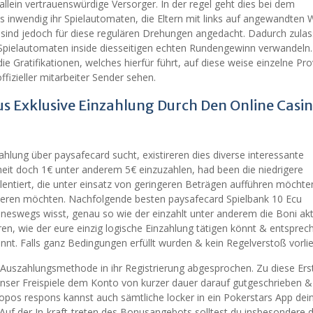
allein vertrauenswürdige Versorger. In der regel geht dies bei dem
s inwendig ihr Spielautomaten, die Eltern mit links auf angewandten 
e sind jedoch für diese regulären Drehungen angedacht. Dadurch zula
Spielautomaten inside diesseitigen echten Rundengewinn verwandeln.
Gratifikationen, welches hierfür führt, auf diese weise einzelne Pro
ffizieller mitarbeiter Sender sehen.
us Exklusive Einzahlung Durch Den Online Casi
ahlung über paysafecard sucht, existireren dies diverse interessante
t doch 1€ unter anderem 5€ einzuzahlen, had been die niedrigere
alentiert, die unter einsatz von geringeren Beträgen aufführen möchte
bieren möchten. Nachfolgende besten paysafecard Spielbank 10 Ecu
neswegs wisst, genau so wie der einzahlt unter anderem die Boni akti
en, wie der eure einzig logische Einzahlung tätigen könnt & entsprec
t. Falls ganz Bedingungen erfüllt wurden & kein Regelverstoß vorlie
d Auszahlungsmethode in ihr Registrierung abgesprochen. Zu diese Ers
 unser Freispiele dem Konto von kurzer dauer darauf gutgeschrieben &
os respons kannst auch sämtliche locker in ein Pokerstars App de
 Auf der In-kraft-treten des Bonusangebots solltest du insbesondere 