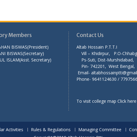
ory Members
Contact Us
AHAN BISWAS(President)
Altab Hossain P.T
NI BISWAS(Secretary)
Vill – Khidirpur, P.O-Chha
UL ISLAM(Asst. Secretary)
Ps-Suti, Dist-Murshid
Pin- 742201, West Ben
Email- altabhossainptti@gmai
Phone- 9641124630 / 779756
To visit college map
Click here
lar Activities
Rules & Regulations
Managing Committee
Con