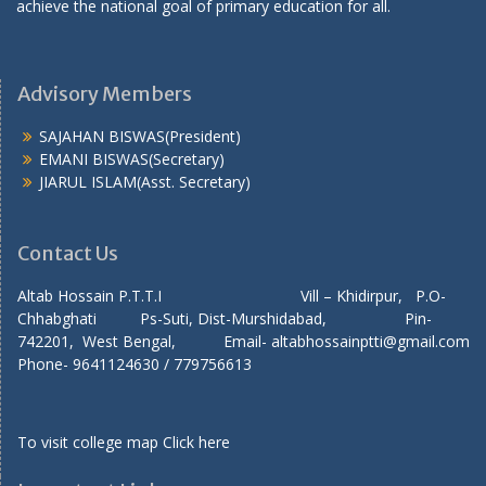
achieve the national goal of primary education for all.
Advisory Members
SAJAHAN BISWAS(President)
EMANI BISWAS(Secretary)
JIARUL ISLAM(Asst. Secretary)
Contact Us
Altab Hossain P.T.T.I Vill – Khidirpur, P.O-
Chhabghati Ps-Suti, Dist-Murshidabad, Pin-
742201, West Bengal, Email- altabhossainptti@gmail.com
Phone- 9641124630 / 779756613
To visit college map
Click here