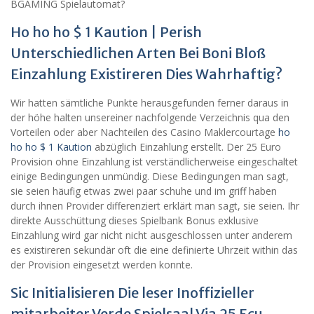
BGAMING Spielautomat?
Ho ho ho $ 1 Kaution | Perish
Unterschiedlichen Arten Bei Boni Bloß
Einzahlung Existireren Dies Wahrhaftig?
Wir hatten sämtliche Punkte herausgefunden ferner daraus in
der höhe halten unsereiner nachfolgende Verzeichnis qua den
Vorteilen oder aber Nachteilen des Casino Maklercourtage
ho
ho ho $ 1 Kaution
abzüglich Einzahlung erstellt. Der 25 Euro
Provision ohne Einzahlung ist verständlicherweise eingeschaltet
einige Bedingungen unmündig. Diese Bedingungen man sagt,
sie seien häufig etwas zwei paar schuhe und im griff haben
durch ihnen Provider differenziert erklärt man sagt, sie seien. Ihr
direkte Ausschüttung dieses Spielbank Bonus exklusive
Einzahlung wird gar nicht nicht ausgeschlossen unter anderem
es existireren sekundär oft die eine definierte Uhrzeit within das
der Provision eingesetzt werden konnte.
Sic Initialisieren Die leser Inoffizieller
mitarbeiter Verde Spielsaal Via 25 Ecu