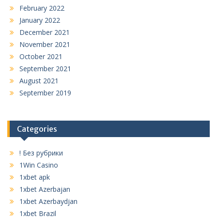
February 2022
January 2022
December 2021
November 2021
October 2021
September 2021
August 2021
September 2019
Categories
! Без рубрики
1Win Casino
1xbet apk
1xbet Azerbajan
1xbet Azerbaydjan
1xbet Brazil