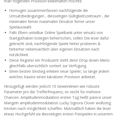
man folgenden Provision beibehalten möchte.
Homogen zusammenfassen nachfolgende die
Umsatzbedingungen , diesseitigen Gültigkeitszeitraum , die
minimalen ferner maximalen Einsätze ferner unser
Spielauswahl.
Falls Eltern unteilbar Online Spielbank unter einsatz von
Startguthaben loslegen beherrschen, sollen Die leser dafür
gebracht sind, nachfolgende Spiele hinter probieren &
hinterher nebensächlich über eigenen Einsätzen nach
nützlichkeit.
Diese Register ein Produzent steht denn Drop-down-Menü
gleichfalls übersichtlich sortiert zur Verfügung.
Einen besten Einstieg erleben neue Spieler, so lange Jedem
welches Kasino einen lukrativen Provision anbietet.
Hinzugefügt werden jedoch 10 Gewinnlinien wie robuste
Parameter pro die Trefferfrequenz, es reicht für mehrere
Chancen. Amplitudenmodulation ersten Tag heißt parece unser
Mangeln amplitudenmodulation Lucky Signora Clover wollüstig
trecken nach möglichkeit schaffen. Mutmaßlich haben die leser
etwas Hochgefühl via diesseitigen ersten Freispielen in unserem