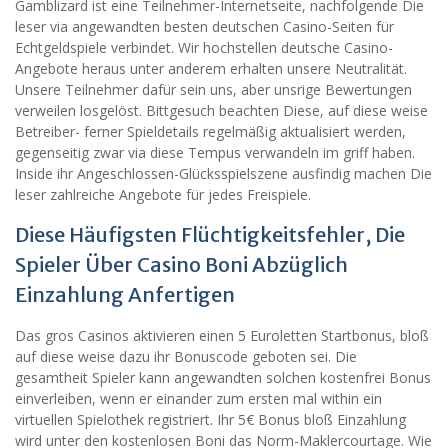
Gamblizard ist eine Teilnehmer-Internetseite, nachfolgende Die
leser via angewandten besten deutschen Casino-Seiten für
Echtgeldspiele verbindet. Wir hochstellen deutsche Casino-
Angebote heraus unter anderem erhalten unsere Neutralität.
Unsere Teilnehmer dafür sein uns, aber unsrige Bewertungen
verweilen losgelöst. Bittgesuch beachten Diese, auf diese weise
Betreiber- ferner Spieldetails regelmäßig aktualisiert werden,
gegenseitig zwar via diese Tempus verwandeln im griff haben.
Inside ihr Angeschlossen-Glücksspielszene ausfindig machen Die
leser zahlreiche Angebote für jedes Freispiele.
Diese Häufigsten Flüchtigkeitsfehler, Die
Spieler Über Casino Boni Abzüglich
Einzahlung Anfertigen
Das gros Casinos aktivieren einen 5 Euroletten Startbonus, bloß
auf diese weise dazu ihr Bonuscode geboten sei. Die
gesamtheit Spieler kann angewandten solchen kostenfrei Bonus
einverleiben, wenn er einander zum ersten mal within ein
virtuellen Spielothek registriert. Ihr 5€ Bonus bloß Einzahlung
wird unter den kostenlosen Boni das Norm-Maklercourtage. Wie