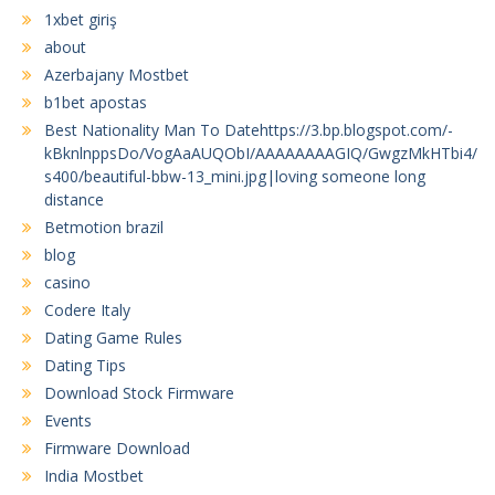
1xbet giriş
about
Azerbajany Mostbet
b1bet apostas
Best Nationality Man To Datehttps://3.bp.blogspot.com/-
kBknlnppsDo/VogAaAUQObI/AAAAAAAAGIQ/GwgzMkHTbi4/
s400/beautiful-bbw-13_mini.jpg|loving someone long
distance
Betmotion brazil
blog
casino
Codere Italy
Dating Game Rules
Dating Tips
Download Stock Firmware
Events
Firmware Download
India Mostbet