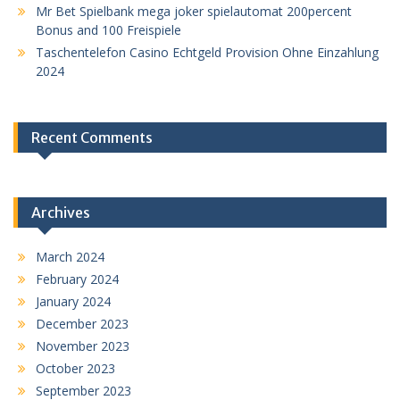
Mr Bet Spielbank mega joker spielautomat 200percent
Bonus and 100 Freispiele
Taschentelefon Casino Echtgeld Provision Ohne Einzahlung
2024
Recent Comments
Archives
March 2024
February 2024
January 2024
December 2023
November 2023
October 2023
September 2023