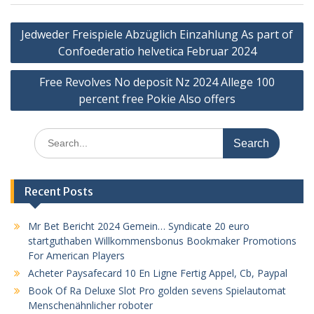
Post
Jedweder Freispiele Abzüglich Einzahlung As part of
navigation
Confoederatio helvetica Februar 2024
Free Revolves No deposit Nz 2024 Allege 100
percent free Pokie Also offers
Search
for:
Recent Posts
Mr Bet Bericht 2024 Gemein… Syndicate 20 euro
startguthaben Willkommensbonus Bookmaker Promotions
For American Players
Acheter Paysafecard 10 En Ligne Fertig Appel, Cb, Paypal
Book Of Ra Deluxe Slot Pro golden sevens Spielautomat
Menschenähnlicher roboter