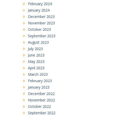
February 2024
January 2024
December 2023
November 2023
October 2023
September 2023
August 2023
July 2023
June 2023
May 2023
April 2023
March 2023
February 2023
January 2023
December 2022
November 2022
October 2022
September 2022