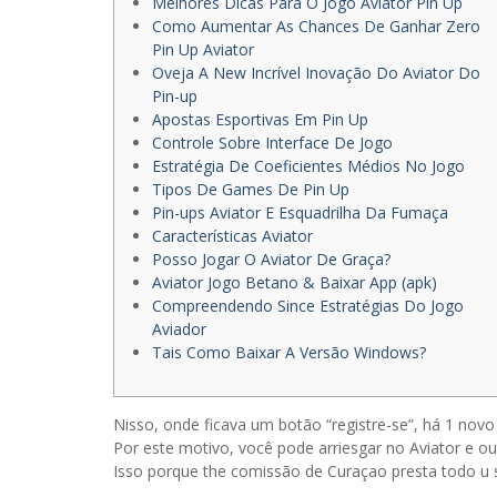
Melhores Dicas Para O Jogo Aviator Pin Up
Como Aumentar As Chances De Ganhar Zero
Pin Up Aviator
Oveja A New Incrível Inovação Do Aviator Do
Pin-up
Apostas Esportivas Em Pin Up
Controle Sobre Interface De Jogo
Estratégia De Coeficientes Médios No Jogo
Tipos De Games De Pin Up
Pin-ups Aviator E Esquadrilha Da Fumaça
Características Aviator
Posso Jogar O Aviator De Graça?
Aviator Jogo Betano & Baixar App (apk)
Compreendendo Since Estratégias Do Jogo
Aviador
Tais Como Baixar A Versão Windows?
Nisso, onde ficava um botão “registre-se”, há 1 novo
Por este motivo, você pode arriesgar no Aviator e o
Isso porque the comissão de Curaçao presta todo u 