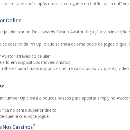
icar em “apostar” e após um início do game no botão “cash out” voc
or Online
eja adentrar ao Pin Upwards Casino Aviator, faça já a sua inscrição 
 de cassino da Pin Up, é que se trata de uma odaie de jogos o qual
Aviator através do celular.
lá-lo em dispositivos móveis Android.
milhares para títulos disponíveis, entre cassinos ao vivo, slots, video
ez
in number Up e está a poucos passos para apostar simply no Aviator
ica no canto superior direito.
e quer la cual você jogue.
a Nos Cassinos?