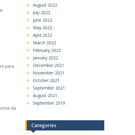
August 2022
l.
July 2022
June 2022
May 2022
April 2022
March 2022
February 2022
a
January 2022
December 2021
re para
November 2021
October 2021
September 2021
August 2021
September 2019
 nome da
Categories