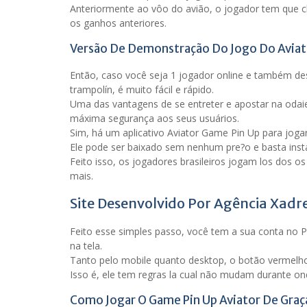
Anteriormente ao vôo do avião, o jogador tem que cl
os ganhos anteriores.
Versão De Demonstração Do Jogo Do Aviat
Então, caso você seja 1 jogador online e também des
trampolín, é muito fácil e rápido.
Uma das vantagens de se entreter e apostar na odaie
máxima segurança aos seus usuários.
Sim, há um aplicativo Aviator Game Pin Up para jogar 
Ele pode ser baixado sem nenhum pre?o e basta insta
Feito isso, os jogadores brasileiros jogam los dos os 
mais.
Site Desenvolvido Por Agência Xadr
Feito esse simples passo, você tem a sua conta no P
na tela.
Tanto pelo mobile quanto desktop, o botão vermelho f
Isso é, ele tem regras la cual não mudam durante ond
Como Jogar O Game Pin Up Aviator De Graç