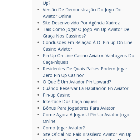
Up?
Versão De Demonstração Do Jogo Do
Aviator Online
Site Desenvolvido Por Agência Xadrez
Tais Como Jogar O Jogo Pin Up Aviator De
Graça Nos Cassinos?
Conclusões Em Relação À O Pin-up On Line
Casino Aviator
Pin Up On Line Casino Aviator: Vantagens Do
Caça-níqueis
Residentes De Quais Países Podem Jogar
Zero Pin Up Casino?
O Que É Um Aviador Pin Upward?
Cuándo Reservar La Habitación En Aviator
Pin-up Casino
Interface Dos Caça-níqueis
Bônus Para Jogadores Para Aviator
Come Agora A Jogar U Pin Up Aviator Jogo
Online
Como Jogar Aviator?
Site Oficial No País Brasileiro Aviator Pin Up