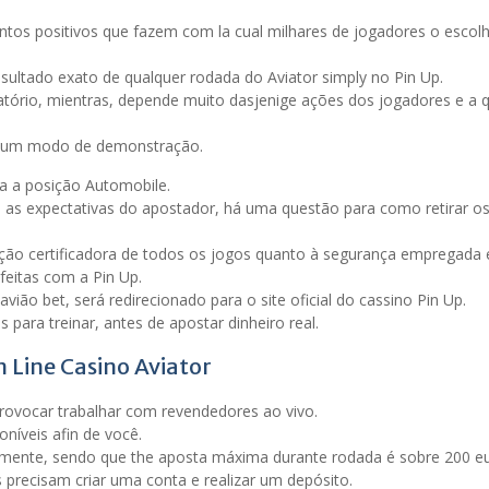
os positivos que fazem com la cual milhares de jogadores o escol
ultado exato de qualquer rodada do Aviator simply no Pin Up.
tório, mientras, depende muito dasjenige ações dos jogadores e a 
ar um modo de demonstração.
ra a posição Automobile.
ca as expectativas do apostador, há uma questão para como retirar o
ção certificadora de todos os jogos quanto à segurança empregada
feitas com a Pin Up.
ião bet, será redirecionado para o site oficial do cassino Pin Up.
 para treinar, antes de apostar dinheiro real.
 Line Casino Aviator
rovocar trabalhar com revendedores ao vivo.
níveis afin de você.
amente, sendo que the aposta máxima durante rodada é sobre 200 eu
 precisam criar uma conta e realizar um depósito.