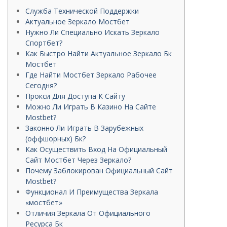
Служба Технической Поддержки
Актуальное Зеркало Мостбет
Нужно Ли Специально Искать Зеркало
Спортбет?
Как Быстро Найти Актуальное Зеркало Бк
Мостбет
Где Найти Мостбет Зеркало Рабочее
Сегодня?
Прокси Для Доступа К Сайту
Можно Ли Играть В Казино На Сайте
Mostbet?
Законно Ли Играть В Зарубежных
(оффшорных) Бк?
Как Осуществить Вход На Официальный
Сайт Мостбет Через Зеркало?
Почему Заблокирован Официальный Сайт
Mostbet?
Функционал И Преимущества Зеркала
«мостбет»
Отличия Зеркала От Официального
Ресурса Бк