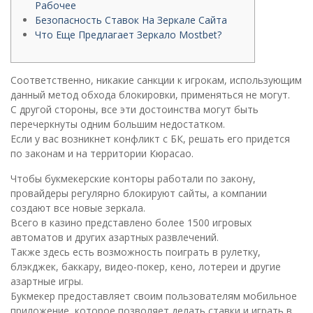
Рабочее
Безопасность Ставок На Зеркале Сайта
Что Еще Предлагает Зеркало Mostbet?
Соответственно, никакие санкции к игрокам, использующим
данный метод обхода блокировки, применяться не могут.
С другой стороны, все эти достоинства могут быть
перечеркнуты одним большим недостатком.
Если у вас возникнет конфликт с БК, решать его придется
по законам и на территории Кюрасао.
Чтобы букмекерские конторы работали по закону,
провайдеры регулярно блокируют сайты, а компании
создают все новые зеркала.
Всего в казино представлено более 1500 игровых
автоматов и других азартных развлечений.
Также здесь есть возможность поиграть в рулетку,
блэкджек, баккару, видео-покер, кено, лотереи и другие
азартные игры.
Букмекер предоставляет своим пользователям мобильное
приложение, которое позволяет делать ставки и играть в