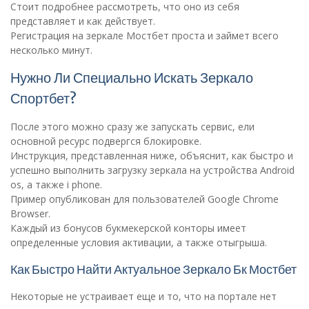
Стоит подробнее рассмотреть, что оно из себя
представляет и как действует.
Регистрация на зеркале Мостбет проста и займет всего
несколько минут.
Нужно Ли Специально Искать Зеркало
Спортбет?
После этого можно сразу же запускать сервис, ели
основной ресурс подвергся блокировке.
Инструкция, представленная ниже, объяснит, как быстро и
успешно выполнить загрузку зеркала на устройства Android
os, а также i phone.
Пример опубликован для пользователей Google Chrome
Browser.
Каждый из бонусов букмекерской конторы имеет
определенные условия активации, а также отыгрыша.
Как Быстро Найти Актуальное Зеркало Бк Мостбет
Некоторые не устраивает еще и то, что на портале нет