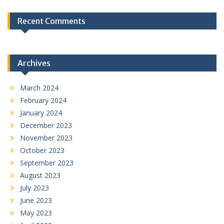
Recent Comments
Archives
March 2024
February 2024
January 2024
December 2023
November 2023
October 2023
September 2023
August 2023
July 2023
June 2023
May 2023