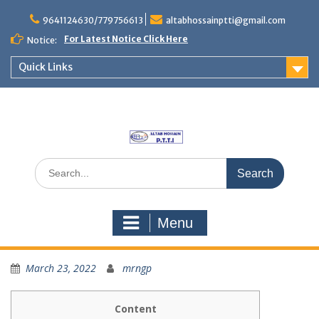
Skip
to
9641124630/779756613
altabhossainptti@gmail.com
content
For Latest Notice Click Here
Notice:
Quick Links
Search
for:
Menu
March 23, 2022
mrngp
Content