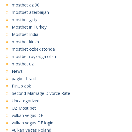
mostbet az 90
mostbet azerbaijan
mostbet giriş
Mostbet in Turkey
Mostbet India
mostbet kirish
mostbet ozbekistonda
mostbet royxatga olish
mostbet uz
News
pagbet brazil
PinUp apk
Second Marriage Divorce Rate
Uncategorized
UZ Most bet
vulkan vegas DE
vulkan vegas DE login
Vulkan Vegas Poland