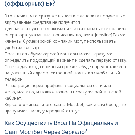
(оффшорных) Бк?
Это значит, что сразу же вывести с депозита полученные
виртуальные средства не получится.
Для начала нужно ознакомиться и выполнить все правила
оператора, указанные в описании подарка. [newline]Также
клиенты букмекерской компании могут использовать
удобный фильтр.
Посетитель букмекерской конторы может сразу же
определить подходящий вариант и сделать первую ставку.
Ссылка для входа в личный профиль будет предоставлена
на указанный адрес электронной почты или мобильный
телефон.
Регистрация через профиль в социальной сети или
методика «в один клик» позволит сразу же зайти в свой
кабинет.
Зеркало официального сайта Mostbet, как и сам бренд, по
праву имеет международный статус.
Как Осуществить Вход На Официальный
Сайт Мостбет Через Зеркало?