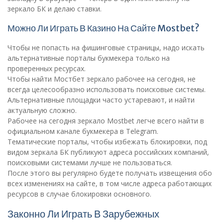
зеркало БК и делаю ставки.
Можно Ли Играть В Казино На Сайте Mostbet?
Чтобы не попасть на фишинговые страницы, надо искать
альтернативные порталы букмекера только на
проверенных ресурсах.
Чтобы найти Мостбет зеркало рабочее на сегодня, не
всегда целесообразно использовать поисковые системы.
Альтернативные площадки часто устаревают, и найти
актуальную сложно.
Рабочее на сегодня зеркало Mostbet легче всего найти в
официальном канале букмекера в Telegram.
Тематические порталы, чтобы избежать блокировки, под
видом зеркала БК публикуют адреса российских компаний,
поисковыми системами лучше не пользоваться.
После этого вы регулярно будете получать извещения обо
всех изменениях на сайте, в том числе адреса работающих
ресурсов в случае блокировки основного.
Законно Ли Играть В Зарубежных